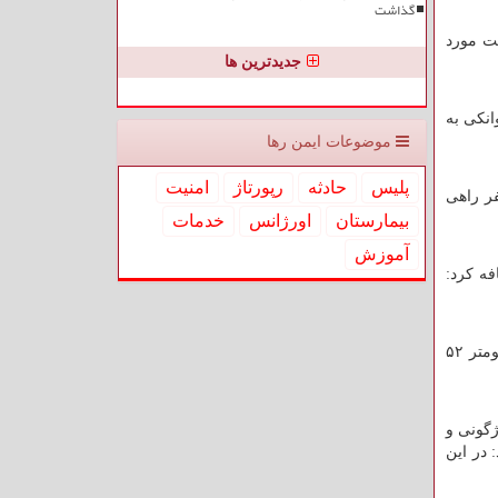
گذاشت
ت مورد
جدیدترین ها
کامیون کیلومتر ۱۳ محور ایوانکی به
موضوعات ایمن رها
پلیس
حادثه
رپورتاژ
امنیت
فر راهی
بیمارستان
اورژانس
خدمات
آموزش
 و اضافه کرد:
وی افزود: به هشت مصدوم تصادف پژو ۲۰۶ و سمند کیلومتر ۳۰ محور فولاد محله- کیاسر و شش مصدوم برخورد تریلی و اتوبوس کیلومتر ۵۲
 واژگونی و
در این