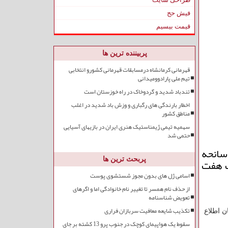
فیش حج
قیمت بیسیم
پربیننده ترین ها
قهرمانی کرمانشاه درمسابقات قهرمانی کشورو انتخابی
تیم ملی پارادوومیدانی
تندباد شدید و گردوخاک در راه خوزستان است
اخطار بارندگی های رگباری و وزش باد شدید در اغلب
مناطق کشور
سهمیه تیمی ژیمناستیک هنری ایران در بازیهای آسیایی
حتمی شد
 به گزارش ایمن رها، مدیرعامل جمعیت هلال احمر استان سمنان از امداد رسانی به ۱۸ سانحه
ث هفت
پربحث ترین ها
اسامی ژل های بدون مجوز شستشوی پوست
از حذف نام همسر تا تغییر نام خانوادگی اما و اگرهای
تعویض شناسنامه
تکذیب شایعه معافیت سربازان فراری
 اطلاع
سقوط یک هواپیمای کوچک در جنوب پرو 13 کشته بر جای