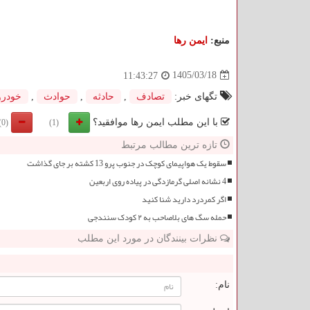
منبع:
ایمن رها
1405/03/18
11:43:27
تگهای خبر:
تصادف
,
حادثه
,
حوادث
,
خودرو
با این مطلب ایمن رها موافقید؟
(0)
(1)
تازه ترین مطالب مرتبط
سقوط یک هواپیمای کوچک در جنوب پرو 13 کشته بر جای گذاشت
4 نشانه اصلی گرمازدگی در پیاده روی اربعین
اگر کمردرد دارید شنا کنید
حمله سگ های بلاصاحب به ۲ کودک سنندجی
نظرات بینندگان در مورد این مطلب
ن
نام: