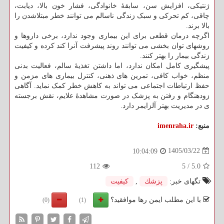
ژنتیکی، افزایش سن، سابقهٔ خانوادگی، فشار خون بالا، دیابت،
چاقی، کم تحرکی و سبک زندگی ناسالم می توانند خطر مبتلاشدن را
بالا برند.
اگرچه درمان قطعی برای این بیماری وجود ندارد، برخی داروها و
روشهای توان بخشی می توانند روند پیشرفت آنرا کند کرده و کیفیت
زندگی بیمار را بهتر کنند.
پیشگیری کامل امکان ندارد، اما داشتن تغذیهٔ سالم، فعالیت بدنی
منظم، خواب کافی، تمرین های ذهنی، کنترل بیماری های مزمن و
حفظ ارتباطات اجتماعی می تواند به کاهش خطر کمک نماید. آگاهی
زودهنگام و رفتن به پزشک در صورت مشاهدهٔ علایم، نقش برجسته
ی در مدیریت بهتر آلزایمر دارد.
منبع:
imenraha.ir
1405/03/22
10:04:09
112
5
/
5.0
تگهای خبر:
پزشك
,
كیفیت
با این مطلب ایمن رها موافقید؟
(0)
(1)