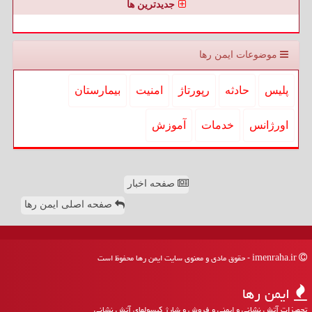
جدیدترین ها
موضوعات ایمن رها
پلیس
حادثه
رپورتاژ
امنیت
بیمارستان
اورژانس
خدمات
آموزش
صفحه اخبار
صفحه اصلی ایمن رها
imenraha.ir - حقوق مادی و معنوی سایت ایمن رها محفوظ است
ایمن رها
تجهیزات آتش نشانی و ایمنی و فروش و شارژ کپسولهای آتش نشانی