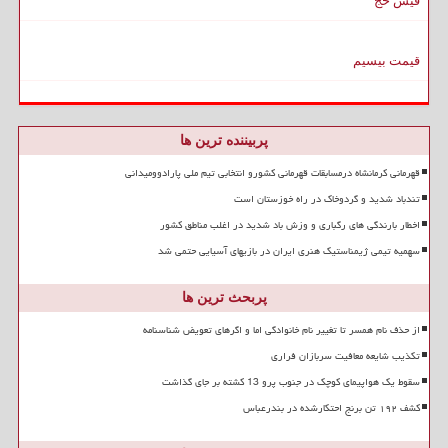
فیش حج
قیمت بیسیم
پربیننده ترین ها
قهرمانی کرمانشاه درمسابقات قهرمانی کشورو انتخابی تیم ملی پارادوومیدانی
تندباد شدید و گردوخاک در راه خوزستان است
اخطار بارندگی های رگباری و وزش باد شدید در اغلب مناطق کشور
سهمیه تیمی ژیمناستیک هنری ایران در بازیهای آسیایی حتمی شد
پربحث ترین ها
از حذف نام همسر تا تغییر نام خانوادگی اما و اگرهای تعویض شناسنامه
تکذیب شایعه معافیت سربازان فراری
سقوط یک هواپیمای کوچک در جنوب پرو 13 کشته بر جای گذاشت
کشف ۱۹۲ تن برنج احتکارشده در بندرعباس