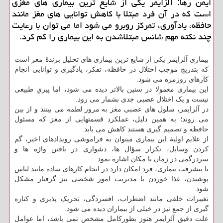
ایمن رها: آلزایمر یکی از شایع ترین بیماری های مغزی
است که در آن فرد مبتلا با کاهش توانایی های مغز مانند
حافظه، یادآوری، تمرکز روبرو می شود اما می توان با رعایت
چند نکته مهم شانس مبتلاشدن به این بیماری را کم کرد.
بیماری آلزایمر یکی از شایع ترین بیماری های تحلیل برندهٔ مغز است
که بتدریج موجب اختلال در حافظه، تفکر، یادگیری و توانایی انجام
کارهای روزمره می شود.
این بیماری معمولا در سنین بالاتر دیده می شود، اما پیریِ طبیعی
نیست و یک اختلال عصبی جدی بشمار می رود.
در آلزایمر، سلول های عصبی مغز به مرور لطمه می بینند و از بین
می روند؛ به همین دلیل، عملکرد قسمتهایی از مغز که مسئول
حافظه و تصمیم گیری هستند کاهش می یابد.
از علایم اولیهٔ این بیماری میتوان به فراموشی رویدادهای اخیر، گم
کردن وسایل، تکرار سؤال ها، دشواری در یافتن واژه ها و
سردرگمی در زمان یا مکان اشاره نمود.
با پیشرفت بیماری، فرد امکان دارد در انجام کارهای ساده مانند لباس
پوشیدن، غذا خوردن یا مدیریت امور شخصی نیز گرفتار مشکل
شود.
تغییرات خلقی مانند اضطراب، افسردگی، تحریک پذیری و کناره
گیری از جمع نیز در خیلی از بیماران دیده می شود.
علت دقیق آلزایمر هنوز بطورکامل مشخص نمی باشد، اما عوامل