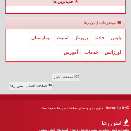
جدیدترین ها
موضوعات ایمن رها
پلیس
حادثه
رپورتاژ
امنیت
بیمارستان
اورژانس
خدمات
آموزش
صفحه اخبار
صفحه اصلی ایمن رها
imenraha.ir - حقوق مادی و معنوی سایت ایمن رها محفوظ است
ایمن رها
تجهیزات آتش نشانی و ایمنی و فروش و شارژ کپسولهای آتش نشانی