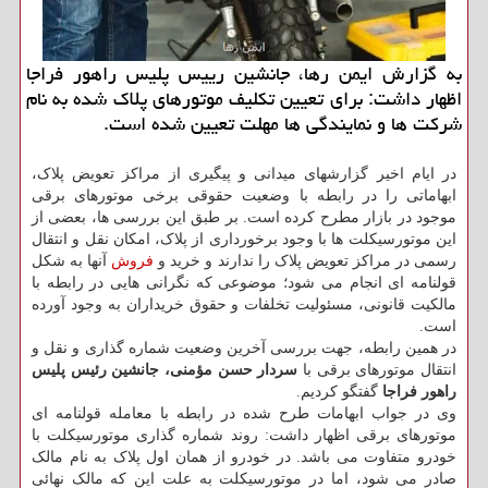
به گزارش ایمن رها، جانشین رییس پلیس راهور فراجا
اظهار داشت: برای تعیین تکلیف موتورهای پلاک شده به نام
شرکت ها و نمایندگی ها مهلت تعیین شده است.
در ایام اخیر گزارشهای میدانی و پیگیری از مراکز تعویض پلاک،
ابهاماتی را در رابطه با وضعیت حقوقی برخی موتورهای برقی
موجود در بازار مطرح کرده است. بر طبق این بررسی ها، بعضی از
این موتورسیکلت ها با وجود برخورداری از پلاک، امکان نقل و انتقال
رسمی در مراکز تعویض پلاک را ندارند و خرید و
فروش
آنها به شکل
قولنامه ای انجام می شود؛ موضوعی که نگرانی هایی در رابطه با
مالکیت قانونی، مسئولیت تخلفات و حقوق خریداران به وجود آورده
است.
در همین رابطه، جهت بررسی آخرین وضعیت شماره گذاری و نقل و
انتقال موتورهای برقی با
سردار حسن مؤمنی، جانشین رئیس پلیس
راهور فراجا
گفتگو کردیم.
وی در جواب ابهامات طرح شده در رابطه با معامله قولنامه ای
موتورهای برقی اظهار داشت: روند شماره گذاری موتورسیکلت با
خودرو متفاوت می باشد. در خودرو از همان اول پلاک به نام مالک
صادر می شود، اما در موتورسیکلت به علت این که مالک نهائی