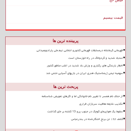
قیمت بیسیم
پربیننده ترین ها
قهرمانی کرمانشاه درمسابقات قهرمانی کشورو انتخابی تیم ملی پارادوومیدانی
تندباد شدید و گردوخاک در راه خوزستان است
اخطار بارندگی های رگباری و وزش باد شدید در اغلب مناطق کشور
سهمیه تیمی ژیمناستیک هنری ایران در بازیهای آسیایی حتمی شد
پربحث ترین ها
از حذف نام همسر تا تغییر نام خانوادگی اما و اگرهای تعویض شناسنامه
تکذیب شایعه معافیت سربازان فراری
سقوط یک هواپیمای کوچک در جنوب پرو 13 کشته بر جای گذاشت
کشف ۱۹۲ تن برنج احتکارشده در بندرعباس