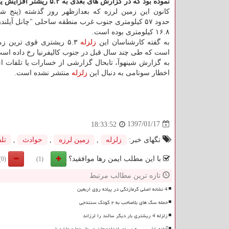
نموده بود كه در گزارش های بعدی به ۵.۳ ریشتر افزایش یافت.
كانون این زمین لرزه كه بعدازظهر روز گذشته (پنج شنب
حدود ۵۷ كیلومتری جنوب غرب منطقه ساحلی "چانل آیلن
۱۶.۸ كیلومتری بوده است.
به گفته كارشناسان این
زلزله
۵.۳ ریشتری قوی ترین ز
است كه طی چند سال قبل در جنوب كالیفرنیا رخ داده است
به گزارش شینهوآ، تابحال گزارشی از خسارات یا تلفات اح
اخطار سونامی به دنبال این
زلزله
منتشر نشده است.
1397/01/17
18:33:52
تگهای خبر:
زلزله
,
زمین لرزه
,
حوادث
,
تل
با این مطلب ایمن رها موافقید؟
(0)
(1)
تازه ترین مطالب مرتبط
4 نشانه اصلی گرمازدگی در پیاده روی اربعین
حمله سگ های بلاصاحب به ۲ کودک سنندجی
زلزله 4 ریشتری بار دیگر سالند را لرزاند
آماده باش ۶۰۰۰ نیروی امدادونجات در تاسوعا و عاشورا