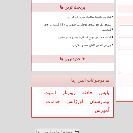
پربحث ترین ها
تکذیب شایعه معافیت سربازان فراری
سقوط یک هواپیمای کوچک در جنوب پرو 13 کشته بر جای
گذاشت
کشف ۱۹۲ تن برنج احتکارشده در بندرعباس
رییس انجمن گلبال منصوب گردید
جدیدترین ها
موضوعات ایمن رها
پلیس
حادثه
رپورتاژ
امنیت
بیمارستان
اورژانس
خدمات
آموزش
صفحه اصلی ایمن رها