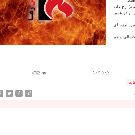
ه) رخ داد،
دز" و در عمق
مین لرزه ای
.
تمالی و هم
4762
5
/
5.0
فات