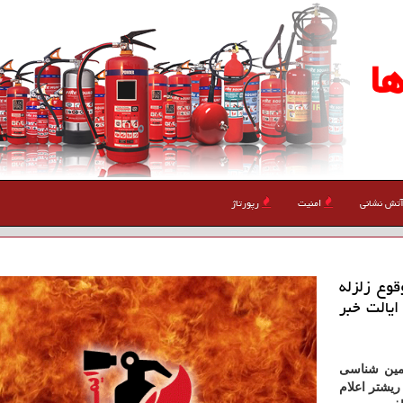
ا
تش نشانی
امنیت
رپورتاژ
قوع زلزله
ین ایالت خبر
زمین شناسی
ریكا در گزارش ابتدایی خود بزرگی این زمین لرزه را ۵ ریشتر اعلام