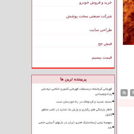
خرید و فروش خودرو
شرکت صنعتی سخت پوشش
طراحی سایت
فیش حج
قیمت بیسیم
پربیننده ترین ها
قهرمانی کرمانشاه درمسابقات قهرمانی کشورو انتخابی تیم ملی
پارادوومیدانی
تندباد شدید و گردوخاک در راه خوزستان است
اخطار بارندگی های رگباری و وزش باد شدید در اغلب مناطق
کشور
سهمیه تیمی ژیمناستیک هنری ایران در بازیهای آسیایی حتمی
شد