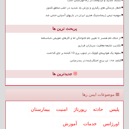
تندباد شدید و گردوخاک در راه خوزستان است
اخطار بارندگی های رگباری و وزش باد شدید در اغلب مناطق کشور
سهمیه تیمی ژیمناستیک هنری ایران در بازیهای آسیایی حتمی شد
پربحث ترین ها
از حذف نام همسر تا تغییر نام خانوادگی اما و اگرهای تعویض شناسنامه
تکذیب شایعه معافیت سربازان فراری
سقوط یک هواپیمای کوچک در جنوب پرو 13 کشته بر جای گذاشت
کشف ۱۹۲ تن برنج احتکارشده در بندرعباس
جدیدترین ها
موضوعات ایمن رها
پلیس
حادثه
رپورتاژ
امنیت
بیمارستان
اورژانس
خدمات
آموزش