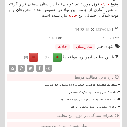
وقوع
حادثه
فوق مورد تائید عوامل ناجا در استان سمنان قرار گرفته
اما هنوز آماری از جانب این نهاد در خصوص تعداد مجروحان و یا
فوت شدگان احتمالی این
حادثه
بیان نشده است.
1397/01/21
14:22:18
4920
5
/
5.0
تگهای خبر:
بیمارستان
,
حادثه
با این مطلب ایمن رها موافقید؟
(0)
(1)
تازه ترین مطالب مرتبط
سقوط یک هواپیمای کوچک در جنوب پرو 13 کشته بر جای گذاشت
حمله سگ های بلاصاحب به ۲ کودک سنندجی
منشاء دود منطقه ۲۲ ناشی از آتش زدن ضایعات بود
زلزله 4 ریشتری بار دیگر سالند را لرزاند
نظرات بینندگان در مورد این مطلب
نظر شما در مورد این مطلب