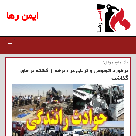
ایمن رها
منو
یك منبع موثق:
برخورد اتوبوس و تریلی در سرخه ۱ كشته بر جای
گذاشت