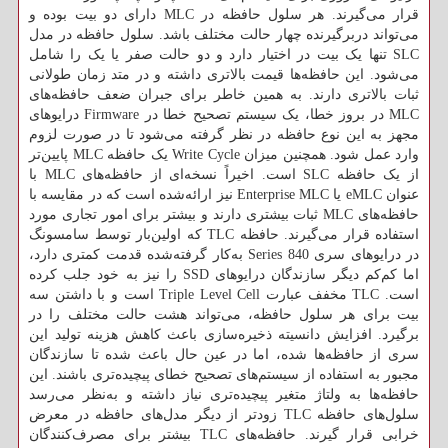
قرار می‌گیرند. هر سلول حافظه در MLC دارای دو بیت بوده و
می‌تواند دربرگیرنده چهار حالت مختلف باشد. سلول حافظه در مدل
SLC تنها یک بیت در اختیار دارد و دو حالت صفر یا یک را شامل
می‌شود. این حافظه‌ها قیمت بالاتری داشته و در متد زمان طولانی
ثبات بالاتری دارند. به همین خاطر برای جبران ضعف حافظه‌های
MLC در بروز خطا، یک سیستم تصحیح خطا در Firmware درایوهای
مجهز به این نوع حافظه در نظر گرفته می‌شود تا در صورت لزوم
وارد عمل شود. همچنین میزان Write Cycle یک حافظه MLC پایین‌تر
از یک حافظه SLC است. اخیراً نسخه‌ای از حافظه‌های MLC با
عنوان eMLC یا Enterprise MLC نیز ارائه‌شده است که در مقایسه با
حافظه‌های MLC ثبات بیشتری دارند و بیشتر برای امور تجاری مورد
استفاده قرار می‌گیرند. حافظه TLC که اولین‌بار توسط سامسونگ
در درایوهای سری 840 Series به‌کار گرفته‌شده قدمت کمتری دارد،
اما کم‌کم دیگر سازندگان درایوهای SSD را نیز به خود جلب کرده
است. TLC مخفف عبارت Triple Level Cell است و با داشتن سه
بیت برای هر سلول حافظه، می‌تواند هشت حالت مختلف را در
برگیرد. افزایش دانسیته ذخیره‌سازی باعث کاهش هزینه تولید این
سری از حافظه‌ها شده، اما در عین حال باعث شده تا سازندگان
مجبور به استفاده از سیستم‌های تصحیح خطای پیچیده‌تری باشند. این
حافظه‌ها به ولتاژ متغیر پیچیده‌تری نیاز داشته و به‌نظر می‌رسد
سلول‌های حافظه TLC زودتر از دیگر مدل‌های حافظه در معرض
خرابی قرار گیرند. حافظه‌های TLC بیشتر برای مصرف‌کنندگان