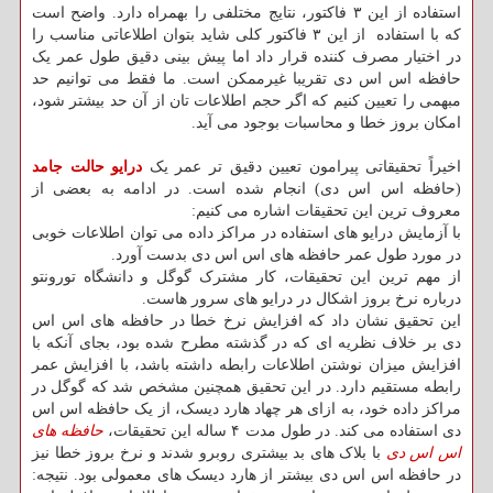
استفاده از این ۳ فاکتور، نتایج مختلفی را بهمراه دارد. واضح است
که با استفاده از این ۳ فاکتور کلی شاید بتوان اطلاعاتی مناسب را
در اختیار مصرف کننده قرار داد اما پیش بینی دقیق طول عمر یک
حافظه اس اس دی تقریبا غیرممکن است. ما فقط می توانیم حد
مبهمی را تعیین کنیم که اگر حجم اطلاعات تان از آن حد بیشتر شود،
امکان بروز خطا و محاسبات بوجود می آید.
اخیراً تحقیقاتی پیرامون تعیین دقیق تر عمر یک
درایو حالت جامد
(حافظه اس اس دی) انجام شده است. در ادامه به بعضی از
معروف ترین این تحقیقات اشاره می کنیم:
با آزمایش درایو های استفاده در مراکز داده می توان اطلاعات خوبی
در مورد طول عمر حافظه های اس اس دی بدست آورد.
از مهم ترین این تحقیقات، کار مشترک گوگل و دانشگاه تورونتو
درباره نرخ بروز اشکال در درایو های سرور هاست.
این تحقیق نشان داد که افزایش نرخ خطا در حافظه های اس اس
دی بر خلاف نظریه ای که در گذشته مطرح شده بود، بجای آنکه با
افزایش میزان نوشتن اطلاعات رابطه داشته باشد، با افزایش عمر
رابطه مستقیم دارد. در این تحقیق همچنین مشخص شد که گوگل در
مراکز داده خود، به ازای هر چهاد هارد دیسک، از یک حافظه اس اس
دی استفاده می کند. در طول مدت ۴ ساله این تحقیقات،
حافظه های
اس اس دی
با بلاک های بد بیشتری روبرو شدند و نرخ بروز خطا نیز
در حافظه اس اس دی بیشتر از هارد دیسک های معمولی بود. نتیجه: