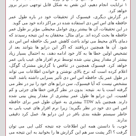
۱ ترابایت انجام دهیم، این نقص به شکل قابل توجهی دیرتر بروز
خواهد کرد.
در گزارش دیگری، فیسبوک از تحقیقات خود در باره طول عمر
حافظه های اس اس دی استفاده شده در مراکز داده خود می گوید.
در این تحقیقات، آن ها بیشتر روی عوامل محیطی مؤثر بر طول عمر
حافظه ها بحث کرده اند. برای مثال: محققان به این نتیجه رسیدند که
دمای بالای محیط می تواند باعث کاهش عمر یک حافظه اس اس دی
شود. آن ها همچنین دریافتند که اگر این درایو ها بتوانند بعد از
تشخیص اولین خطا ها به کار خود ادامه دهند، به احتمال بسیار زیاد
بیشتر از مقدار پیش بینی شده توسط نرم افزار های عیب یابی عمر
خواهد کرد. فیسبوک همچنین در تناقض با گزارش مشترک گوگل،
اعلام کرده است که نرخ بالای نوشتن و خواندن اطلاعات می تواند
در طول عمر یک حافظه اس اس دی تأثیر بسزایی داشته باشد. البته
مشخص نیست که آیا فیسبوک، سن درایو های خود را نیز در نظر می
گرفته است یا نه. نتیجه: بدون در نظر گرفتن خطا های جزئی و کم
اهمیت، این درایو ها طول عمر بیشتری از مقدار پیش بینی شده
دارند. همچنین باید TDW بیشتری به عنوان طول عمر برای حافظه
اس اس دی خود در نظر بگیرید؛ زیرا نرم افزار های عیب یابی به
خاطر سیستم طبقه بندی بافر در این درایو ها، عمل کرد دقیقی
ندارند.
خوب، با دانستن همه این اطلاعات چه نتیجه کلی ایی می توان
گرفت ؟ اگر پشت سر هم این گزارش ها را بخوانید به این نتیجه می