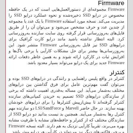
Firmware
Firmware مجموعه‌ای از دستورالعمل‌هایی است که در یک حافظه
مخصوص در درایو SSD ذخیره‌شده و نحوه عملکرد درایو SSD را
مدیریت می‌کند. نسخه مورد استفاده Firmware با یک عدد یا مجموعه
از چندین عدد و حرف مشخص می‌شود و می‌توان آن را از طریق
فایل‌های به‌روزرسانی قرار گرفته روی سایت سازنده به‌روزرسانی
کرد. البته انتظار نداشته باشید مانند درایو کارت گرافیک برای
درایوهای SSD نیز فایل به‌روزرسانی Firmware منتشر شود. این
به‌روزرسانی‌ها بیشتر برای حل مشکلات کارآیی یا برخی باگ‌ها و
افزایش ثبات در کارکرد ارائه شوند و به همین خاطر دفعات ارائه
Firmware جدید برای یک درایو می‌تواند بسیار معدود باشد.
کنترلر
کنترلر در واقع پلیس راهنمایی و رانندگی در درایوهای SSD بوده و
می‌توان گفت مهم‌ترین عامل برای فرق گذاشتن بین درایوهای
مختلف به‌شمار می‌آید. این مساله به‌قدری اهمیت داشته که برخی
از سازندگان درایوهای SSD تصمیم به خریدن کمپانی‌های سازنده
کنترلر گرفته‌اند تا بیش‌ازپیش کنترلرها را برای درایوهای خودشان
بهینه سازند. در حال حاضر Marvell و LSI/SandForce دو سازنده مهم
کنترل رها به‌شمار می‌آیند. همچنین بد نیست بدانید دو درایو SSD از
سازندگان مختلف که از کنترلر و حافظه‌های مشابه با ظرفیت مشابه
بهره می‌برند، تقریباً کارآیی نزدیک به هم دارند. البته نسخه Firmware
و برخی فاکتورهای دیگر نیز می‌تواند در کارآیی هر درایو موثر باشد.