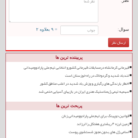
نظر:
سوال:
= ۹ بعلاوه ۲
پربیننده ترین ها
قهرمانی کرمانشاه درمسابقات قهرمانی کشورو انتخابی تیم ملی پارادوومیدانی
تندباد شدید و گردوخاک در راه خوزستان است
اخطار بارندگی های رگباری و وزش باد شدید در اغلب مناطق کشور
سهمیه تیمی ژیمناستیک هنری ایران در بازیهای آسیایی حتمی شد
پربحث ترین ها
قوانین دوپینگ برای تیم ملی پارادوومیدانی زنان
زمین لرزه ۴ ریشتری هفتکل را لرزاند
اسامی ژل های بدون مجوز شستشوی پوست