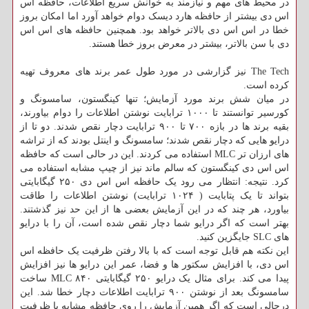
در محیط های مهم و نیازمند به خوانش سریع اطلاعات، حافظه اس
اس دی بیشتر از حافظه هارد دیسک دوام خواهد آورد اما امکان بروز
خطا در اس اس دی بالاتر خواهد بود. همچنین حافظه های اس اس
دی با سن بالاتر، بیشتر در معرض بروز خطا هستند.
The Tech نیز گزارشی در مورد طول عمر برند های معروف تهیه
کرده است.
در میان شش برند مورد آزمایش؛ تنها کینگستون، سامسونگ و
کورسیر توانستند تا ۱۰۰۰ ترابایت نوشتن اطلاعات را دوام بیاورند،
بقیه برند ها در بازه ۷۰۰ تا ۹۰۰ ترابایت دچار نقص شدند. دو تا از
درایو هایی که دچار نقص شدند؛ سامسونگ و اینتل بودند که از تراشه
های ارزان تر MLC استفاده می کردند. این در حالی است که حافظه
اس اس دی کینگستون که سالم ماند نیز از چیپ مشابه استفاده می
کرد. نتیجه: انتظار می رود یک حافظه اس اس دی ۲۵۰ گیگابایتی
بتواند تا یک پتابایت ( ۱۰۲۴ ترابایت) نوشتن اطلاعات را طاقت
بیاورد، هر چند که در این آزمایش بعضی ها از این حد نیز گذشتند.
بهتر است که اگر درایو شما دچار نقص شده است، آن را با درایو
های SLC جایگزین کنید.
این نکته هم قابل توجه است که با بالا رفتن ظرفیت یک حافظه اس
اس دی، با افزایش سکتور ها و فضا، عمر این درایو ها نیز افزایش
پیدا می کند. برای مثال یک درایو ۲۵۰ گیگابایتی ۸۴۰ MLC ساخت
سامسونگ بعد از نوشتن ۹۰۰ ترابایت اطلاعات دچار خطا شد. این
درحالی است که اگر همین آزمایش را روی حافظه مشابه با ظرفیت