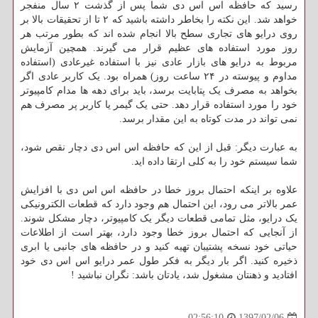
رسید که حافظه اس اس دی شما پس از گذشت ۲ سال منفجر
خواهد شد. این نکته را بخاطر داشته باشید که ۲ تا از تحقیقات بالا بر
روی درایو های تجاری سطح بالا انجام شده اند که بطور مرتب هر
روز مورد استفاده های عظیم قرار می گیرند. همچین آزمایش
مربوط به درایو های بازار عادی نیز با استفاده غیرعادی (استفاده
مداوم و پیوسته در ۲۴ ساعت روز) همراه بود. یک کاربر عادی اگر
بخواهد به مصرف یک پتابایت برسد، باید برای دهه ها مدام کامپیوتر
خود را مورد استفاده قرار دهد. حتی یک گیمر یا کاربر پر مصرف هم
نمی تواند در مدت کوتاه به این مقدار برسد.
به عبارت دیگر: قبل از این که حافظه اس اس دی دچار نقص شود،
شما سیستم خود را به کلی ارتقا داده اید.
علاوه بر اینکه احتمال بروز خطا در حافظه اس اس دی با افزایش
عمر بالاتر می رود، این احتمال هم وجود دارد که قطعات الکترونیکی
یک درایو، مثل تمامی قطعات دیگر یک کامپیوتر، دچار مشکل شوند.
از آنجایی که احتمال بروز خطا وجود دارد، بهتر است از اطلاعات
حیاتی خود نسخه پشتیبان تهیه کنید و در حافظه های جانبی یا ابری
ذخیره کنید. اگر بار دیگر به فکر طول عمر درایو اس اس دی خود
افتادید و ذهنتان مشغول شد، یادتان باشد: نگران نباشید !
1397/02/06
02:56:10