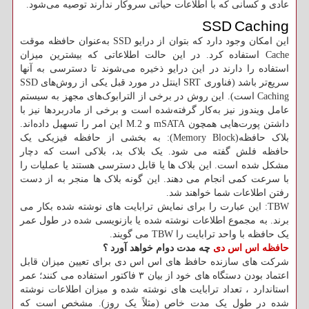
عادی و کسانی که با اطلاعات حیاتی سروکار ندارند توصیه می‌شود.
SSD Caching
این امکان وجود دارد که بتوان از درایو SSD به‌عنوان حافظه موقت
Cache استفاده کرد. در این حالت اطلاعاتی که بیشترین میزان
استفاده را دارند در این درایو ذخیره می‌شوند تا دسترسی به آنها
سریع‌تر باشد (فناوری SRT اینتل در مورد قبل یکی از روش‌های SSD
Caching است). این روش در برخی از الترابوک‌های مجهز به سیستم
عامل ویندوز نیز به‌کار گرفته‌شده است و برخی از مادربردها نیز با
داشتن پورت‌هایی همچون mSATA و M.2 این امر را تسهیل داده‌اند.
بلاک حافظه(Memory Block): به بخشی از حافظه فیزیکی یک
حافظه فلش گفته می شود. یک بلاک بد، بلاکی است که دچار
مشکل شده است. این بلاک ها یا قابل دسترسی هستند یا عملیات را
با سرعت کمی انجام می دهند. این گونه بلاک ها منجر به از دست
رفتن اطلاعات شما خواهند شد.
TBW: این عبارت را برای نمایش ترابایت های نوشته شده بکار می
برند. به مجموع اطلاعات نوشته شده یا بازنویسی شده در طول عمر
یک حافظه با واحد ترابایت را TBW می گویند.
حافظه اس اس دی
چه مدت دوام خواهد آورد ؟
شرکت های سازنده حافظ های اس اس دی برای تعیین میزان قابل
اعتماد بودن دستگاه های خود از بیان ۳ فاکتور استفاده می کنند؛ عمر
استاندارد ، تعداد ترابایت های نوشته شده و میزان اطلاعات نوشته
شده در طول یک مدت خاص (مثلاً یک روز). مشخص است که