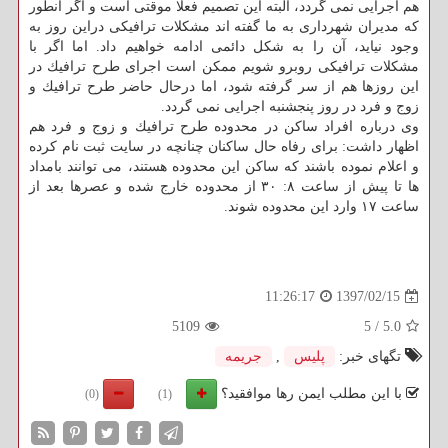
هم اجرایی نمی گردد، البته این تصمیم فعلا موقتی است و اگر آنطور
كه مدیران شهرداری به ما گفته اند مشكلات ترافیكی دراین روز به
وجود نیاید، آن را به شكل دائمی ادامه خواهیم داد. اما اگر با
مشكلات ترافیكی روبرو شویم ممكن است اجرای طرح ترافیك در
این روزها هم از سر گرفته شود، اما درحال حاضر طرح ترافیك و
زوج و فرد در روز پنجشنبه اجرایی نمی گردد.
وی درباره افراد ساكن در محدوده طرح ترافیك و زوج و فرد هم
اظهار داشت: برای رفاه حال ساكنان چنانچه در سایت ثبت نام كرده
و اعلام نموده باشند كه ساكن این محدوده هستند، می توانند بامداد
ها تا پیش از ساعت ۸: ۳۰ از محدوده خارج شده و عصرها بعد از
ساعت ۱۷ وارد این محدوده شوند.
1397/02/15
11:26:17
5109
5
/
5.0
تگهای خبر:
پلیس
,
جریمه
با این مطلب ایمن رها موافقید؟
(0)
(1)