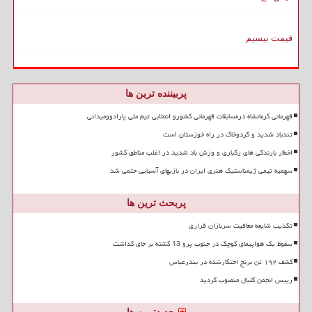
قیمت بیسیم
پربیننده ترین ها
قهرمانی کرمانشاه درمسابقات قهرمانی کشورو انتخابی تیم ملی پارادوومیدانی
تندباد شدید و گردوخاک در راه خوزستان است
اخطار بارندگی های رگباری و وزش باد شدید در اغلب مناطق کشور
سهمیه تیمی ژیمناستیک هنری ایران در بازیهای آسیایی حتمی شد
پربحث ترین ها
تکذیب شایعه معافیت سربازان فراری
سقوط یک هواپیمای کوچک در جنوب پرو 13 کشته بر جای گذاشت
کشف ۱۹۲ تن برنج احتکارشده در بندرعباس
رییس انجمن گلبال منصوب گردید