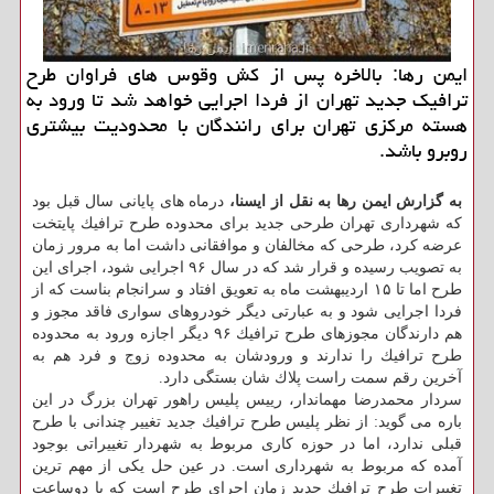
ایمن رها: بالاخره پس از كش وقوس های فراوان طرح
ترافیك جدید تهران از فردا اجرایی خواهد شد تا ورود به
هسته مركزی تهران برای رانندگان با محدودیت بیشتری
روبرو باشد.
به گزارش ایمن رها به نقل از ایسنا،
درماه های پایانی سال قبل بود
كه شهرداری تهران طرحی جدید برای محدوده طرح ترافیك پایتخت
عرضه كرد، طرحی كه مخالفان و موافقانی داشت اما به مرور زمان
به تصویب رسیده و قرار شد كه در سال ۹۶ اجرایی شود، اجرای این
طرح اما تا ۱۵ اردیبهشت ماه به تعویق افتاد و سرانجام بناست كه از
فردا اجرایی شود و به عبارتی دیگر خودروهای سواری فاقد مجوز و
هم دارندگان مجوزهای طرح ترافیك ۹۶ دیگر اجازه ورود به محدوده
طرح ترافیك را ندارند و ورودشان به محدوده زوج و فرد هم به
آخرین رقم سمت راست پلاك شان بستگی دارد.
سردار محمدرضا مهماندار، رییس پلیس راهور تهران بزرگ در این
باره می گوید: از نظر پلیس طرح ترافیك جدید تغییر چندانی با طرح
قبلی ندارد، اما در حوزه كاری مربوط به شهردار تغییراتی بوجود
آمده كه مربوط به شهرداری است. در عین حل یكی از مهم ترین
تغییرات طرح ترافیك جدید زمان اجرای طرح است كه با دوساعت