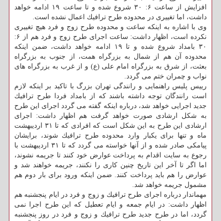
افزایش از ساعت ۶: ۳۰ شروع شده و تا ساعت ۱۹ ادامه خواهد
داشت، اما تغییری در محدوده طرح ترافیك اعمال نشده است.
وی با اشاره به اینكه ساعت و محدوده طرح زوج و فرد هیچ تغییری
نكرده است، اظهار داشت: ساعت اجرای طرح زوج و فرد هم از ۶:
۳۰ بامداد شروع شده و تا ۱۹ ادامه خواهد داشت، ضمن اینكه
محدوده آن هم از شمال به بزرگراه همت، از جنوب به بزرگراه
بعثت، از شرق به بزرگراه امام علی (ع) و از غرب به بزرگراه های
نواب و چمران ختم می گردد.
رییس پلیس راهنمایی و رانندگی تهران بزرگ با تاكید بر اینكه لازم
است رانندگان توجه داشته باشند كه از بامداد فردا طرح ترافیك
جدید اجرایی خواهد شد، درباره اینكه گفته می گردد اجرای این طرح
به شكل ارشادی صورت خواهد گرفت هم اظهار داشت: اجرای
ارشادی این طرح به این شكل است كه افرادی كه تا ۳۱ اردیبهشت
ماه و تنها برای یكبار وارد محدوده طرح ترافیك شوند، برایشان
پیامكی صادر شده و از آنها خواسته می گردد كه تا ۳۱ اردیبهشت با
رجوع به سایت اقدام به پرداخت عوارض خود كنند تا جریمه نشوند،
اما اگر تا آخر این تاریخ چنین كاری را نكنند، جریمه خواهند شد و
عوارض را هم باید پرداخت كنند. ضمن اینكه ورود برای بار دوم هم
مشمول جریمه خواهد شد.
مهماندار درباره اجرای طرح ترافیك و زوج و فرد در ایام پنجشنبه هم
اظهار داشت: در ایام جمعه و ایام تعطیل كه این طرح اجرا نمی
گردد، اما در طرح جدید طرح ترافیك و زوج و فرد در روز پنجشنبه