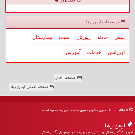
جدیدترین ها
موضوعات ایمن رها
پلیس
حادثه
رپورتاژ
امنیت
بیمارستان
اورژانس
خدمات
آموزش
صفحه اخبار
صفحه اصلی ایمن رها
imenraha.ir - حقوق مادی و معنوی سایت ایمن رها محفوظ است
ایمن رها
تجهیزات آتش نشانی و ایمنی و فروش و شارژ کپسولهای آتش نشانی