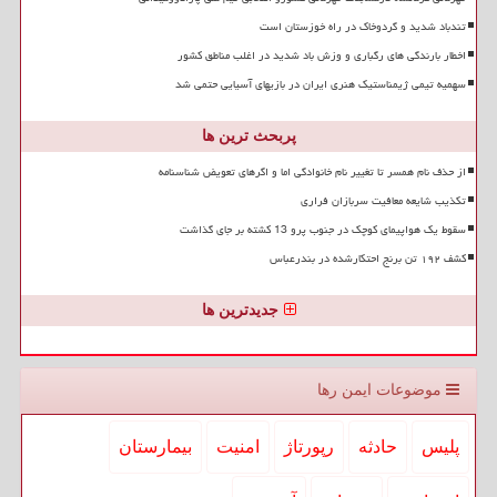
تندباد شدید و گردوخاک در راه خوزستان است
اخطار بارندگی های رگباری و وزش باد شدید در اغلب مناطق کشور
سهمیه تیمی ژیمناستیک هنری ایران در بازیهای آسیایی حتمی شد
پربحث ترین ها
از حذف نام همسر تا تغییر نام خانوادگی اما و اگرهای تعویض شناسنامه
تکذیب شایعه معافیت سربازان فراری
سقوط یک هواپیمای کوچک در جنوب پرو 13 کشته بر جای گذاشت
کشف ۱۹۲ تن برنج احتکارشده در بندرعباس
جدیدترین ها
موضوعات ایمن رها
پلیس
حادثه
رپورتاژ
امنیت
بیمارستان