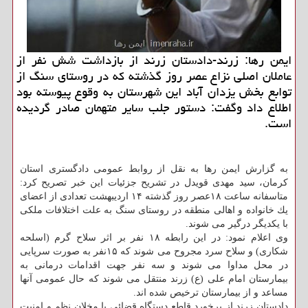
ایمن رها: زرند-دادستان زرند از بازداشت شش نفر از
عاملان اصلی نزاع عصر روز گذشته كه در روستای سنگ از
توابع بخش یزدان آباد این شهرستان به وقوع پیوسته بود
اطلاع داد وگفت: دستور جلب سایر متهمان صادر گردیده
است.
به گزارش ایمن رها به نقل از روابط عمومی دادگستری استان
كرمان، سید مهدی قویدل در تشریح جزئیات این خبر تصریح كرد:
متاسفانه ساعت ۱۸عصر روز گذشته ۱۴ اردیبهشت تعدادی از اعضای
یك خانواده و اهالی منطقه در روستای سنگ به علت اختلافات ملكی
با یكدیگر درگیر می شوند.
وی اعلام نمود: در این رابطه ۱۸ نفر بر اثر سلاح گرم (اسلحه
شكاری) و سلاح سرد مجروح می شوند كه ۱۵نفر به صورت سرپایی
در محل مداوا می شوند و سه نفر جهت اقدامات درمانی به
بیمارستان امام علی (ع) زرند منتقل می شوند كه حال عمومی آنها
مساعد و از بیمارستان ترخیص شده اند.
دادستان زرند از برخورد قاطع دستگاه قضائی با مخلان نظم و امنیت