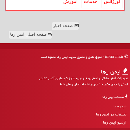
اورژانس
خدمات
آموزش
صفحه اخبار
صفحه اصلی ایمن رها
imenraha.ir - حقوق مادی و معنوی سایت ایمن رها محفوظ است
ایمن رها
تجهیزات آتش نشانی و ایمنی و فروش و شارژ کپسولهای آتش نشانی
ایمنی را جدی بگیرید ؛ ایمن رها: حافظ جان و مال شما
صفحات ایمن رها
درباره ما
تبلیغات در ایمن رها
آرشیو ایمن رها