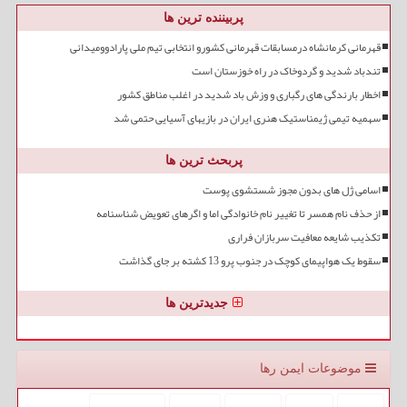
پربیننده ترین ها
قهرمانی کرمانشاه درمسابقات قهرمانی کشورو انتخابی تیم ملی پارادوومیدانی
تندباد شدید و گردوخاک در راه خوزستان است
اخطار بارندگی های رگباری و وزش باد شدید در اغلب مناطق کشور
سهمیه تیمی ژیمناستیک هنری ایران در بازیهای آسیایی حتمی شد
پربحث ترین ها
اسامی ژل های بدون مجوز شستشوی پوست
از حذف نام همسر تا تغییر نام خانوادگی اما و اگرهای تعویض شناسنامه
تکذیب شایعه معافیت سربازان فراری
سقوط یک هواپیمای کوچک در جنوب پرو 13 کشته بر جای گذاشت
جدیدترین ها
موضوعات ایمن رها