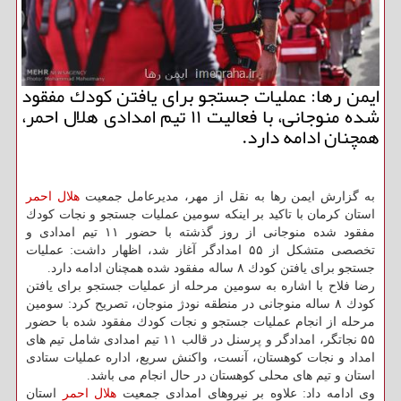
ایمن رها: عملیات جستجو برای یافتن كودك مفقود
شده منوجانی، با فعالیت ۱۱ تیم امدادی هلال احمر،
همچنان ادامه دارد.
به گزارش ایمن رها به نقل از مهر، مدیرعامل جمعیت
هلال احمر
استان كرمان با تاكید بر اینكه سومین عملیات جستجو و نجات كودك
مفقود شده منوجانی از روز گذشته با حضور ۱۱ تیم امدادی و
تخصصی متشكل از ۵۵ امدادگر آغاز شد، اظهار داشت: عملیات
جستجو برای یافتن كودك ۸ ساله مفقود شده همچنان ادامه دارد.
رضا فلاح با اشاره به سومین مرحله از عملیات جستجو برای یافتن
كودك ۸ ساله منوجانی در منطقه نودژ منوجان، تصریح كرد: سومین
مرحله از انجام عملیات جستجو و نجات كودك مفقود شده با حضور
۵۵ نجاتگر، امدادگر و پرسنل در قالب ۱۱ تیم امدادی شامل تیم های
امداد و نجات كوهستان، آنست، واكنش سریع، اداره عملیات ستادی
استان و تیم های محلی كوهستان در حال انجام می باشد.
وی ادامه داد: علاوه بر نیروهای امدادی جمعیت
هلال احمر
استان