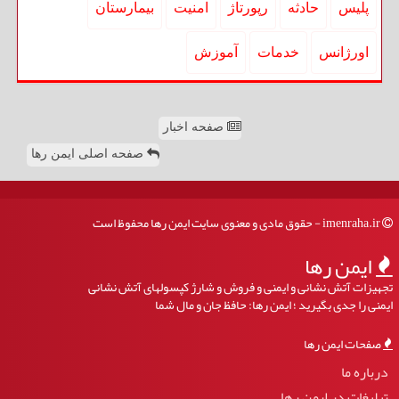
پلیس
حادثه
رپورتاژ
امنیت
بیمارستان
اورژانس
خدمات
آموزش
صفحه اخبار
صفحه اصلی ایمن رها
imenraha.ir - حقوق مادی و معنوی سایت ایمن رها محفوظ است
ایمن رها
تجهیزات آتش نشانی و ایمنی و فروش و شارژ کپسولهای آتش نشانی
ایمنی را جدی بگیرید ؛ ایمن رها: حافظ جان و مال شما
صفحات ایمن رها
درباره ما
تبلیغات در ایمن رها