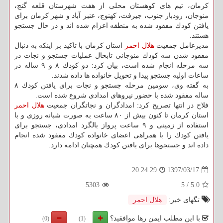
كرمان، تیم های كوهستان محلی از هفت شهرستان قلعه گنج،
منوجان، رودبار جنوب، جیرفت، كهنوج، عنبر آباد و شهر كرمان برای
یافتن كودك مفقود شده به منطقه اعزام شده اند و در حال جستجو
هستند.
مدیرعامل جمعیت
هلال احمر
استان كرمان با تاكید بر اینكه به دنبال
مفقود شدن سه كودك منوجانی تابحال عملیات جستجو و نجات در
سه مرحله انجام شده است، بیان كرد: دو كودك ۸ و ۹ ساله در
ساعات اولیه جستجو پیدا و تحویل خانواده ها داده شدند.
به گفته وی، سومین مرحله جستجو و نجات برای یافتن كودك ۸
ساله مفقود شده با حضور نیروهای امدادی شروع شده است.
فلاح در انتها تصریح كرد: امدادگران و نجاتگران جمعیت
هلال احمر
استان كرمان تا كنون بیش از ۸۰ ساعت به صورت شبانه روزی و با
استفاده از زمینی و ۹ ساعت پرواز بالگرد امدادی، جستجو برای
یافتن كودك را با همراهی اعضای خانواده كودك مفقود شده انجام
داده اند و جستجوها برای یافتن كودك همچنان ادامه دارد.
1397/03/17
20:24:29
5303
5
/
5.0
تگهای خبر:
هلال احمر
با این مطلب ایمن رها موافقید؟
(0)
(1)