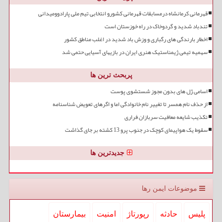
قهرمانی کرمانشاه درمسابقات قهرمانی کشورو انتخابی تیم ملی پارادوومیدانی
تندباد شدید و گردوخاک در راه خوزستان است
اخطار بارندگی های رگباری و وزش باد شدید در اغلب مناطق کشور
سهمیه تیمی ژیمناستیک هنری ایران در بازیهای آسیایی حتمی شد
پربحث ترین ها
اسامی ژل های بدون مجوز شستشوی پوست
از حذف نام همسر تا تغییر نام خانوادگی اما و اگرهای تعویض شناسنامه
تکذیب شایعه معافیت سربازان فراری
سقوط یک هواپیمای کوچک در جنوب پرو 13 کشته بر جای گذاشت
جدیدترین ها
موضوعات ایمن رها
پلیس
حادثه
رپورتاژ
امنیت
بیمارستان