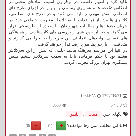
تاكید كرد و اظهار داشت: در برقراری امنیت، نهادهای محلی در
انعكاس دغدغه ها و هم یاری رساندن به پلیس در اجرای طرح های
انتظامی نقش مهمی را ایفا می كنند و در طرح های انتظامی،
كلانتری ها پیش از هر اقدام، با استفاده از معاونت اجتماعی خود، در
جریان دغدغه ها و مطالبات شهروندان با استفاده از نظرسنجی قرار
می گیرند و بعد از جمع بندی و بررسی های كارشناسی و هماهنگی
های قضایی، واحدهای عملیاتی این طرح را به اجرا می گذارند و
متعاقب آن بازخوردها مورد رصد قرار خواهند گرفت.
در انتها این مراسم سرهنگ محمد جلینی كه پیش از این سركلانتر
هشتم بود با حكم فرمانده ناجا به سمت سركلانتر ششم پلیس
پیشگیری تهران بزرگ معرفی گردید.
1397/03/21
14:44:53
5080
5
/
5.0
تگهای خبر:
امنیت
,
پلیس
با این مطلب ایمن رها موافقید؟
(0)
(1)