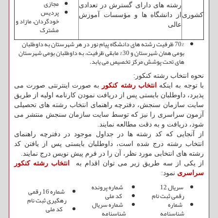
مجازی
رشته های دارای گسترش در تعدادی
پردیس
کشوری
از دانشگاه ها و مؤسسات آموزش
خودگردان، مازاد و
عالی
مشترک
70% ظرفیت رشته های دانشگاه پیام نور در هر شهرستان به داوطلبان
بومی همان شهرستان و 30% مابقی ظرفیت، به داوطلبان بومی شهرستان
های تحت پوشش مرکز تخصیص می یابد.
نحوه انتخاب رشته کنکور:
با توجه به اینکه
انتخاب رشته کنکور
به صورت اینترنتی صورت می
پذیرد، داوطلبان بایستی پس از دریافت نمودن کارنامه اولیه از طریق
سایت سازمان سنجش، دفترچه راهنمای انتخاب رشته های تحصیلی
آزمون سراسری را نیز که توسط سایت سازمان سنجش منتشر می
شود، دریافت و به دقت مطالعه نمایند.
از آنجایی که کد رشته ها در جداول موجود در دفترچه راهنمای
انتخاب رشته درج شده است، داوطلبان بایستی پس از یافتن کد
رشته های انتخابی مورد نظر، آن را در فرم پیش نویس درج نمایند.
از یکی از سه طریق زیر می توان اقدام به
انتخاب رشته کنکور
سراسری
نمود:
سریال 12
شماره پرونده
شماره 16 رقمی
رقمی ثبت نام
کد ملی
رهگیری ثبت نام
شماره
شماره سریال
کد ملی
شناسنامه
شناسنامه