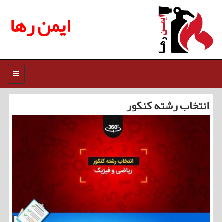
ایمن رها
منو
انتخاب رشته كنكور