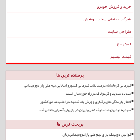
خرید و فروش خودرو
شرکت صنعتی سخت پوشش
طراحی سایت
فیش حج
قیمت بیسیم
پربیننده ترین ها
قهرمانی کرمانشاه درمسابقات قهرمانی کشورو انتخابی تیم ملی پارادوومیدانی
تندباد شدید و گردوخاک در راه خوزستان است
اخطار بارندگی های رگباری و وزش باد شدید در اغلب مناطق کشور
سهمیه تیمی ژیمناستیک هنری ایران در بازیهای آسیایی حتمی شد
پربحث ترین ها
قوانین دوپینگ برای تیم ملی پارادوومیدانی زنان