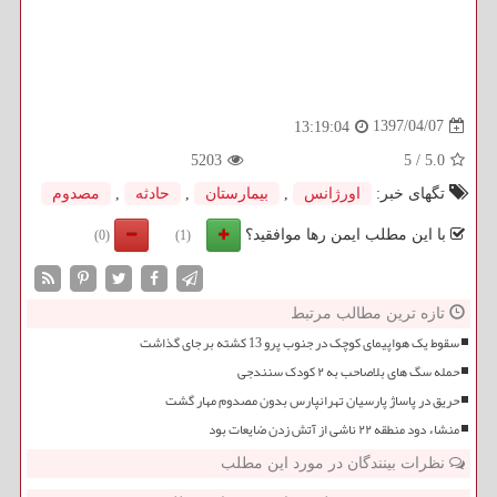
1397/04/07
13:19:04
5203
5
/
5.0
تگهای خبر:
اورژانس
,
بیمارستان
,
حادثه
,
مصدوم
با این مطلب ایمن رها موافقید؟
(0)
(1)
تازه ترین مطالب مرتبط
سقوط یک هواپیمای کوچک در جنوب پرو 13 کشته بر جای گذاشت
حمله سگ های بلاصاحب به ۲ کودک سنندجی
حریق در پاساژ پارسیان تهرانپارس بدون مصدوم مهار گشت
منشاء دود منطقه ۲۲ ناشی از آتش زدن ضایعات بود
نظرات بینندگان در مورد این مطلب