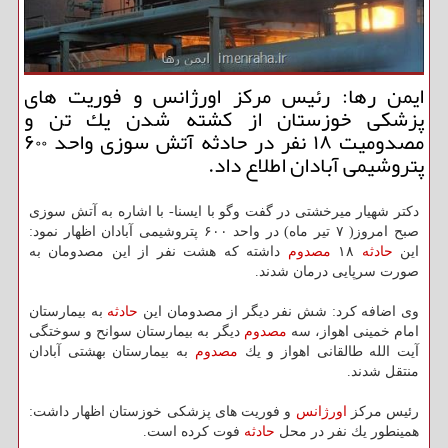
ایمن رها: رئیس مركز اورژانس و فوریت های
پزشكی خوزستان از كشته شدن یك تن و
مصدومیت ۱۸ نفر در حادثه آتش سوزی واحد ۶۰۰
پتروشیمی آبادان اطلاع داد.
دكتر شهیار میرخشتی در گفت وگو با ایسنا- با اشاره به آتش سوزی
صبح امروز( ۷ تیر ماه) در واحد ۶۰۰ پتروشیمی آبادان اظهار نمود:
این
حادثه
۱۸
مصدوم
داشته كه هشت نفر از این مصدومان به
صورت سرپایی درمان شدند.
وی اضافه كرد: شش نفر دیگر از مصدومان این
حادثه
به بیمارستان
امام خمینی اهواز، سه
مصدوم
دیگر به بیمارستان سوانح و سوختگی
آیت الله طالقانی اهواز و یك
مصدوم
به بیمارستان بهشتی آبادان
منتقل شدند.
رئیس مركز
اورژانس
و فوریت های پزشكی خوزستان اظهار داشت:
همینطور یك نفر در محل
حادثه
فوت كرده است.