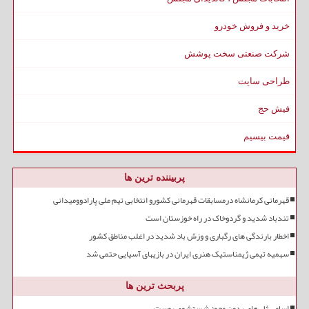
خرید و فروش خودرو
شرکت صنعتی سخت پوشش
طراحی سایت
فیش حج
قیمت بیسیم
پربیننده ترین ها
قهرمانی کرمانشاه درمسابقات قهرمانی کشورو انتخابی تیم ملی پارادوومیدانی
تندباد شدید و گردوخاک در راه خوزستان است
اخطار بارندگی های رگباری و وزش باد شدید در اغلب مناطق کشور
سهمیه تیمی ژیمناستیک هنری ایران در بازیهای آسیایی حتمی شد
پربحث ترین ها
اسامی ژل های بدون مجوز شستشوی پوست