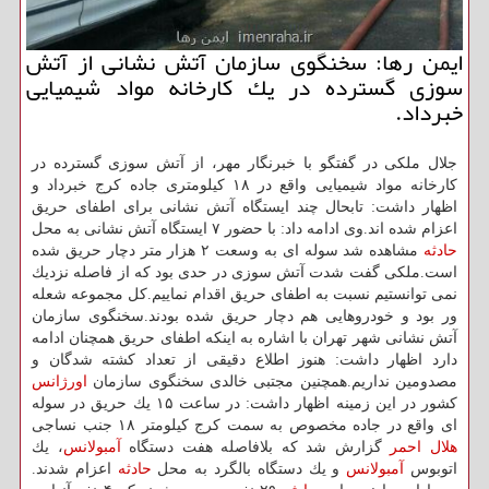
ایمن رها: سخنگوی سازمان آتش نشانی از آتش
سوزی گسترده در یك كارخانه مواد شیمیایی
خبرداد.
جلال ملكی در گفتگو با خبرنگار مهر، از آتش سوزی گسترده در
كارخانه مواد شیمیایی واقع در ۱۸ كیلومتری جاده كرج خبرداد و
اظهار داشت: تابحال چند ایستگاه آتش نشانی برای اطفای حریق
اعزام شده اند.وی ادامه داد: با حضور ۷ ایستگاه آتش نشانی به محل
حادثه
مشاهده شد سوله ای به وسعت ۲ هزار متر دچار حریق شده
است.ملكی گفت شدت آتش سوزی در حدی بود كه از فاصله نزدیك
نمی توانستیم نسبت به اطفای حریق اقدام نماییم.كل مجموعه شعله
ور بود و خودروهایی هم دچار حریق شده بودند.سخنگوی سازمان
آتش نشانی شهر تهران با اشاره به اینكه اطفای حریق همچنان ادامه
دارد اظهار داشت: هنوز اطلاع دقیقی از تعداد كشته شدگان و
مصدومین نداریم.همچنین مجتبی خالدی سخنگوی سازمان
اورژانس
كشور در این زمینه اظهار داشت: در ساعت ۱۵ یك حریق در سوله
ای واقع در جاده مخصوص به سمت كرج كیلومتر ۱۸ جنب نساجی
هلال احمر
گزارش شد كه بلافاصله هفت دستگاه
آمبولانس
، یك
اتوبوس
آمبولانس
و یك دستگاه بالگرد به محل
حادثه
اعزام شدند.