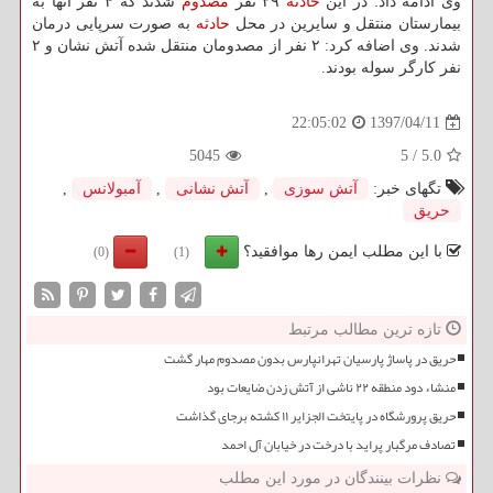
وی ادامه داد: در این
حادثه
۲۹ نفر
مصدوم
شدند كه ۴ نفر آنها به
بیمارستان منتقل و سایرین در محل
حادثه
به صورت سرپایی درمان
شدند. وی اضافه كرد: ۲ نفر از مصدومان منتقل شده آتش نشان و ۲
نفر كارگر سوله بودند.
1397/04/11
22:05:02
5045
5
/
5.0
تگهای خبر:
آتش سوزی
,
آتش نشانی
,
آمبولانس
,
حریق
با این مطلب ایمن رها موافقید؟
(0)
(1)
تازه ترین مطالب مرتبط
حریق در پاساژ پارسیان تهرانپارس بدون مصدوم مهار گشت
منشاء دود منطقه ۲۲ ناشی از آتش زدن ضایعات بود
حریق پرورشگاه در پایتخت الجزایر ۱۱ کشته برجای گذاشت
تصادف مرگبار پراید با درخت در خیابان آل احمد
نظرات بینندگان در مورد این مطلب