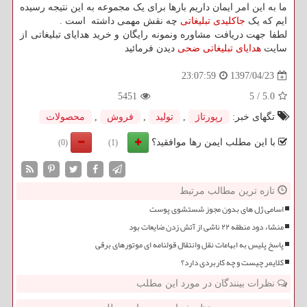
ما به این امر ایمان داریم بارها برای یک مجموعه به این نتیجه رسیده
ایم که یک
جاکلیدی تبلیغاتی
چه نقش مهمی داشته است .
لطفا جهت دریافت مشاوره ونمونه رایگان و خرید هدایای تبلیغاتی از
سایت
هدایای تبلیغاتی ضحی
دیدن فرمائید
1397/04/23
23:07:59
5451
5
/
5.0
تگهای خبر:
رپورتاژ
,
تولید
,
فروش
,
محصولات
با این مطلب ایمن رها موافقید؟
(0)
(1)
تازه ترین مطالب مرتبط
اسامی ژل های بدون مجوز شستشوی پوست
منشاء دود منطقه ۲۲ ناشی از آتش زدن ضایعات بود
پاسخ پلیس به ابهامات نقل وانتقال قولنامه ای موتورهای برقی
کلایمر چیست و چه کاربردی دارد؟
نظرات بینندگان در مورد این مطلب