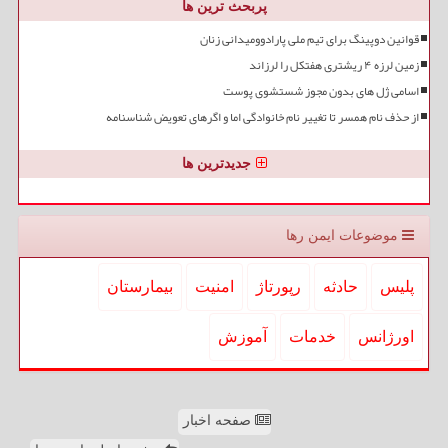
پربحث ترین ها
قوانین دوپینگ برای تیم ملی پارادوومیدانی زنان
زمین لرزه ۴ ریشتری هفتکل را لرزاند
اسامی ژل های بدون مجوز شستشوی پوست
از حذف نام همسر تا تغییر نام خانوادگی اما و اگرهای تعویض شناسنامه
جدیدترین ها
موضوعات ایمن رها
پلیس
حادثه
رپورتاژ
امنیت
بیمارستان
اورژانس
خدمات
آموزش
صفحه اخبار