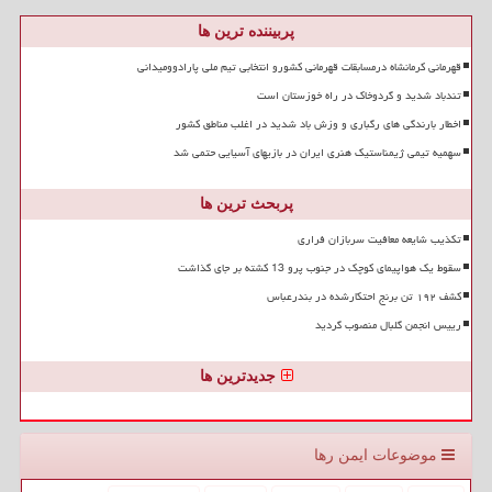
پربیننده ترین ها
قهرمانی کرمانشاه درمسابقات قهرمانی کشورو انتخابی تیم ملی پارادوومیدانی
تندباد شدید و گردوخاک در راه خوزستان است
اخطار بارندگی های رگباری و وزش باد شدید در اغلب مناطق کشور
سهمیه تیمی ژیمناستیک هنری ایران در بازیهای آسیایی حتمی شد
پربحث ترین ها
تکذیب شایعه معافیت سربازان فراری
سقوط یک هواپیمای کوچک در جنوب پرو 13 کشته بر جای گذاشت
کشف ۱۹۲ تن برنج احتکارشده در بندرعباس
رییس انجمن گلبال منصوب گردید
جدیدترین ها
موضوعات ایمن رها