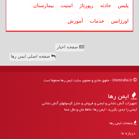
پلیس
حادثه
رپورتاژ
امنیت
بیمارستان
اورژانس
خدمات
آموزش
صفحه اخبار
صفحه اصلی ایمن رها
imenraha.ir - حقوق مادی و معنوی سایت ایمن رها محفوظ است
ایمن رها
تجهیزات آتش نشانی و ایمنی و فروش و شارژ کپسولهای آتش نشانی
ایمنی را جدی بگیرید ؛ ایمن رها: حافظ جان و مال شما
صفحات ایمن رها
درباره ما