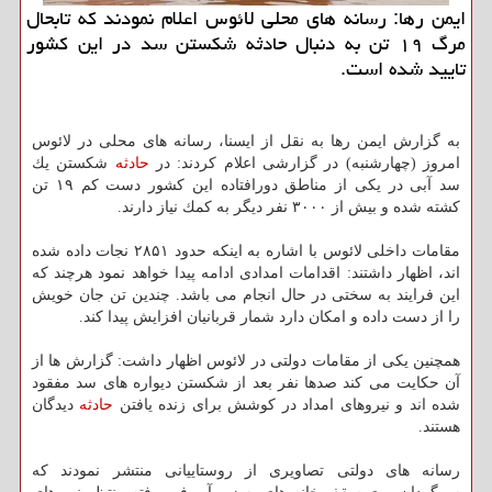
ایمن رها: رسانه های محلی لائوس اعلام نمودند كه تابحال
مرگ ۱۹ تن به دنبال حادثه شكستن سد در این كشور
تایید شده است.
به گزارش ایمن رها به نقل از ایسنا، رسانه های محلی در لائوس
امروز (چهارشنبه) در گزارشی اعلام كردند: در
حادثه
شكستن یك
سد آبی در یكی از مناطق دورافتاده این كشور دست كم ۱۹ تن
كشته شده و بیش از ۳۰۰۰ نفر دیگر به كمك نیاز دارند.
مقامات داخلی لائوس با اشاره به اینكه حدود ۲۸۵۱ نجات داده شده
اند، اظهار داشتند: اقدامات امدادی ادامه پیدا خواهد نمود هرچند كه
این فرایند به سختی در حال انجام می باشد. چندین تن جان خویش
را از دست داده و امكان دارد شمار قربانیان افزایش پیدا كند.
همچنین یكی از مقامات دولتی در لائوس اظهار داشت: گزارش ها از
آن حكایت می كند صدها نفر بعد از شكستن دیواره های سد مفقود
شده اند و نیروهای امداد در كوشش برای زنده یافتن
حادثه
دیدگان
هستند.
رسانه های دولتی تصاویری از روستاییانی منتشر نمودند كه