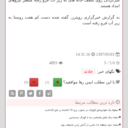
سرگردان روی سقف خانه های به زیر آب فرو رفته منتظر نیروهای
امداد هستند.
به گزارش خبرگزاری رویترز، گفته شده دست كم هفت روستا به
زیر آب فرو رفته است.
1397/05/03
14:31:16
4893
5
/
5.0
تگهای خبر:
حادثه
با این مطلب ایمن رها موافقید؟
(0)
(1)
تازه ترین مطالب مرتبط
سقوط یک هواپیمای کوچک در جنوب پرو 13 کشته بر جای گذاشت
حمله سگ های بلاصاحب به ۲ کودک سنندجی
منشاء دود منطقه ۲۲ ناشی از آتش زدن ضایعات بود