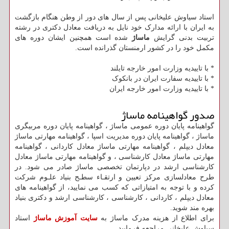
استاد سیاوش علیخانی پس از سال های دور از وطن هنگام بازگشت
به ایران با ارائه مدارک خود نایل به دریافت معادل دکتری در رشته
تربیت بدنی گرایش
ماساژ
شده است همچنین ایشان دوره های
مکمل خود را در کشور ارمنستان گذرانده است.
* با تاییدیه وزارت امور خارجه تایلند
* با تاییدیه سفارت ایران در بانکوک
* با تاییدیه وزارت امور خارجه ایران
صدور گواهینامه ماساژ
گواهینامه پایان دوره عمومی ماساژ ، گواهینامه پایان دوره مربیگری
ماساژ ، گواهینامه پایان دوره مدیریت اسپا ، گواهینامه مهارتی ماساژ
معادل دیپلم ، گواهینامه مهارتی ماساژ معادل کاردانی ، گواهینامه
مهارتی ماساژ معادل کارشناسی ، و گواهینامه مهارتی ماساژ معادل
کارشناسی ارشد در دپارتمان تخصصی ماساژ صادر می شود. در
طرح معادلسازی مركز تعيين و ارتقـاء سطـح بنياد علـوم شركت
كرده و با توجه به امتيازاتی كه كسب می نماييد، از گواهينامه های
معادل ديپلم ، كاردانی ، كارشناسی ، كارشناسی ارشد و دكتری بنياد
بهره مند شويد.
برای اطلاع از هزینه مدرک ماساژ به
سایت آموزش ماساژ
استاد
سیاوش علیخانی مراجعه فرمایید.