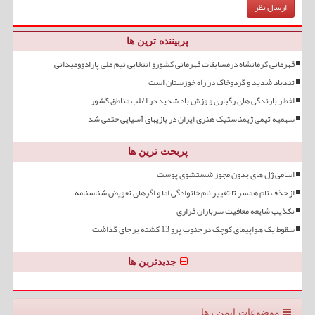
پربیننده ترین ها
قهرمانی کرمانشاه درمسابقات قهرمانی کشورو انتخابی تیم ملی پارادوومیدانی
تندباد شدید و گردوخاک در راه خوزستان است
اخطار بارندگی های رگباری و وزش باد شدید در اغلب مناطق کشور
سهمیه تیمی ژیمناستیک هنری ایران در بازیهای آسیایی حتمی شد
پربحث ترین ها
اسامی ژل های بدون مجوز شستشوی پوست
از حذف نام همسر تا تغییر نام خانوادگی اما و اگرهای تعویض شناسنامه
تکذیب شایعه معافیت سربازان فراری
سقوط یک هواپیمای کوچک در جنوب پرو 13 کشته بر جای گذاشت
جدیدترین ها
موضوعات ایمن رها