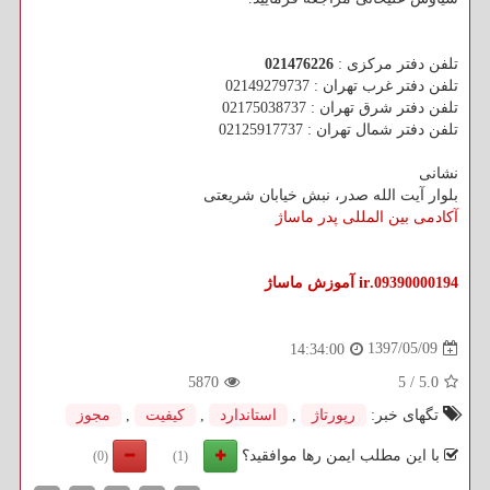
تلفن دفتر مرکزی :
021476226
تلفن دفتر غرب تهران : 02149279737
تلفن دفتر شرق تهران : 02175038737
تلفن دفتر شمال تهران : 02125917737
نشانی
بلوار آیت الله صدر، نبش خیابان شریعتی
آکادمی بین المللی پدر ماساژ
09390000194.ir
آموزش ماساژ
1397/05/09
14:34:00
5870
5
/
5.0
تگهای خبر:
رپورتاژ
,
استاندارد
,
كیفیت
,
مجوز
با این مطلب ایمن رها موافقید؟
(0)
(1)