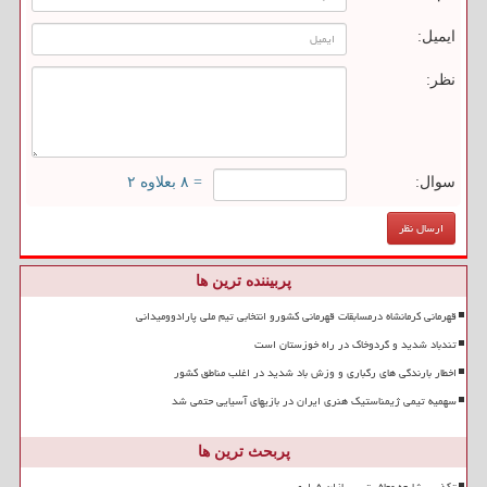
ایمیل:
نظر:
سوال:
= ۸ بعلاوه ۲
پربیننده ترین ها
قهرمانی کرمانشاه درمسابقات قهرمانی کشورو انتخابی تیم ملی پارادوومیدانی
تندباد شدید و گردوخاک در راه خوزستان است
اخطار بارندگی های رگباری و وزش باد شدید در اغلب مناطق کشور
سهمیه تیمی ژیمناستیک هنری ایران در بازیهای آسیایی حتمی شد
پربحث ترین ها