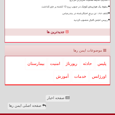
تکذیب شایعه معافیت سربازان فراری
سقوط یک هواپیمای کوچک در جنوب پرو 13 کشته بر جای گذاشت
کشف ۱۹۲ تن برنج احتکارشده در بندرعباس
رییس انجمن گلبال منصوب گردید
جدیدترین ها
موضوعات ایمن رها
پلیس
حادثه
رپورتاژ
امنیت
بیمارستان
اورژانس
خدمات
آموزش
صفحه اخبار
صفحه اصلی ایمن رها