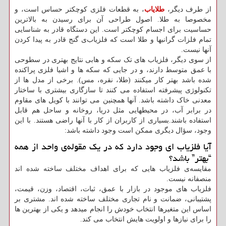
از طرف دیگر،
طلایاب
، به قطعات فلزی کوچکتر حساس است، و
مخصوصا به طلا. اصول طراحی آن برای رسیدن به بالاترین
حساسیت برای اجسام کوچکتر است. این دستگاه قادر به شناسایی
تمام فلزات گرانبها و طلا است که فلزیاب‌ی گنج قادر به پیدا کردن
آنها نیست.
از سوی دیگر، فلزیاب های تک سکه و هابی نتایج بهتری در سطوحی
با عمق متوسط دارند، و در جایی که سکه ها و اشیا فلزی پراکنده
شده باشد بهتر کار میکنند (طلا، نقره، مس). برخی از مدل ها از
تکنولوژی پیشرفته استفاده می کنند تا سازگاری بیشتری با ساختار
معدنی خاک داشته باشد. آنها همچنین می توانند با کویل های مقاوم
در برابر آب، در محیطهایی مثل دریا، روخانه و ساحل هم قابل
استفاده باشند.بسیاری از کاربران از کار با آنها راضی هستند. با این
وجود، سؤال دیگری ممکن است وجود داشته باشد:
آیا فلزیاب ای وجود دارد که در یک مقوله‌ی واحد از همه
“بهتر” باشد؟
مقایسه‌ی فلزیاب هایی که برای اهداف مختلف ساخته شده اند
منصفانه نیست.
فلزیاب های موجود در بازار با عمق، ثبات، اقتصاد، وزن، قیمت،
پشتیبانی، ضمانت و نام تجاری مختلف ساخته شده اند. مشتری بر
اساس این متغیرها انتخاب خودش را انجام میدهد و یکی از بهترین ها
را برای نیازها و اولویت هایش انتخاب می کند.