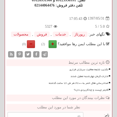
تلفن: 09123930991 و 09126931900
تلفن دفتر فروش: 02144064476
1397/05/31
17:05:43
5327
5
/
5.0
تگهای خبر:
رپورتاژ
,
خدمات
,
فروش
,
محصولات
با این مطلب ایمن رها موافقید؟
(0)
(2)
تازه ترین مطالب مرتبط
تکذیب شایعه معافیت سربازان فراری
ادارات کرمان چهارشنبه تعطیل شدند
امدادرسانی هلال احمر به ۳۷۰۰ نفر طی ۷۲ ساعت گذشته
کلایمر چیست و چه کاربردی دارد؟
نظرات بینندگان در مورد این مطلب
نظر شما در مورد این مطلب
نام: