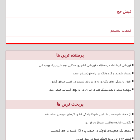
فیش حج
قیمت بیسیم
پربیننده ترین ها
قهرمانی کرمانشاه درمسابقات قهرمانی کشورو انتخابی تیم ملی پارادوومیدانی
تندباد شدید و گردوخاک در راه خوزستان است
اخطار بارندگی های رگباری و وزش باد شدید در اغلب مناطق کشور
سهمیه تیمی ژیمناستیک هنری ایران در بازیهای آسیایی حتمی شد
پربحث ترین ها
از حذف نام همسر تا تغییر نام خانوادگی اما و اگرهای تعویض شناسنامه
تکذیب شایعه معافیت سربازان فراری
سقوط یک هواپیمای کوچک در جنوب پرو 13 کشته بر جای گذاشت
کشف ۱۹۲ تن برنج احتکارشده در بندرعباس