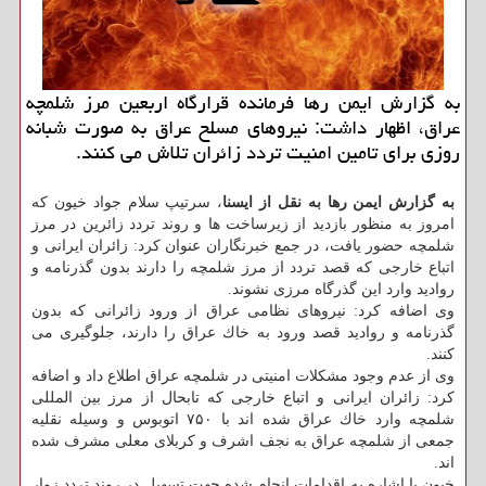
به گزارش ایمن رها فرمانده قرارگاه اربعین مرز شلمچه
عراق، اظهار داشت: نیروهای مسلح عراق به صورت شبانه
روزی برای تامین امنیت تردد زائران تلاش می كنند.
به گزارش ایمن رها به نقل از ایسنا
، سرتیپ سلام جواد خیون كه
امروز به منظور بازدید از زیرساخت ها و روند تردد زائرین در مرز
شلمچه حضور یافت، در جمع خبرنگاران عنوان كرد: زائران ایرانی و
اتباع خارجی كه قصد تردد از مرز شلمچه را دارند بدون گذرنامه و
روادید وارد این گذرگاه مرزی نشوند.
وی اضافه كرد: نیروهای نظامی عراق از ورود زائرانی كه بدون
گذرنامه و روادید قصد ورود به خاك عراق را دارند، جلوگیری می
كنند.
وی از عدم وجود مشكلات امنیتی در شلمچه عراق اطلاع داد و اضافه
كرد: زائران ایرانی و اتباع خارجی كه تابحال از مرز بین المللی
شلمچه وارد خاك عراق شده اند با ۷۵۰ اتوبوس و وسیله نقلیه
جمعی از شلمچه عراق به نجف اشرف و كربلای معلی مشرف شده
اند.
خیون با اشاره به اقدامات انجام شده جهت تسهیل در روند تردد زوار