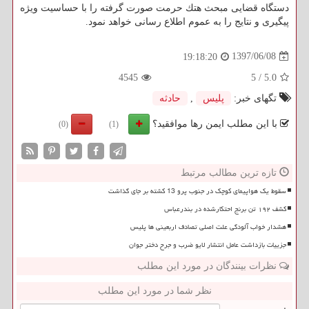
دستگاه قضایی مبحث هتك حرمت صورت گرفته را با حساسیت ویژه
پیگیری و نتایج را به عموم اطلاع رسانی خواهد نمود.
1397/06/08
19:18:20
4545
5
/
5.0
تگهای خبر:
پلیس
,
حادثه
با این مطلب ایمن رها موافقید؟
(0)
(1)
تازه ترین مطالب مرتبط
سقوط یک هواپیمای کوچک در جنوب پرو 13 کشته بر جای گذاشت
کشف ۱۹۲ تن برنج احتکارشده در بندرعباس
هشدار خواب آلودگی علت اصلی تصادف اربعینی ها پلیس
جزییات بازداشت عامل انتشار لایو ضرب و جرح دختر جوان
نظرات بینندگان در مورد این مطلب
نظر شما در مورد این مطلب