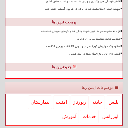
اخطار بارندگی های رگباری و وزش باد شدید در اغلب مناطق کشور
سهمیه تیمی ژیمناستیک هنری ایران در بازیهای آسیایی حتمی شد
پربحث ترین ها
از حذف نام همسر تا تغییر نام خانوادگی اما و اگرهای تعویض شناسنامه
تکذیب شایعه معافیت سربازان فراری
سقوط یک هواپیمای کوچک در جنوب پرو 13 کشته بر جای گذاشت
کشف ۱۹۲ تن برنج احتکارشده در بندرعباس
جدیدترین ها
موضوعات ایمن رها
پلیس
حادثه
رپورتاژ
امنیت
بیمارستان
اورژانس
خدمات
آموزش