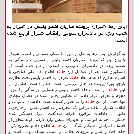
ایمن رها: شیراز- پرونده ضاربان افسر پلیس در شیراز به
شعبه ویژه در دادسرای عمومی وانقلاب شیراز ارجاع شده
است.
به گزارش ایمن رها به نقل از مهر، دادستان عمومی و انقلاب شیراز
با بیان این كه پرونده ضاربان افسر پلیس راهنمایی و رانندگی به
شعبه ویژه در دادسرای عمومی و انقلاب ارجاع شده است از
دستگیری سه نفر از عوامل این
حادثه
اطلاع داد. علی صالحی با
اشاره به این كه همه ابعاد
حادثه
تعرض به افسر پلیس تحت نظارت
بازجو ویژه پرونده در حال بررسی است اظهار داشت: ضاربان در
این
حادثه
در سه مرحله افسر پلیس راهنمایی ورانندگی را مورد
هجوم و تعرض قرار دادند كه تصاویر پخش شده در فضای مجازی
تنها بخشی از این
حادثه
را به تصویركشیده است. دادستان عمومی و
انقلاب شیراز با تاكید بر این كه متعرضین به افسر پلیس در چارچوب
قانون با قاطعیت برخورد خواهد شدگفت: افراد دستگیر شده
خساراتی هم به اتومبیل و تجهیزات پلیس وارد كردند. او همینطور از
احتمال افزایش دستگیر شدگان این
حادثه
اطلاع داد و تصریح كرد:
حفظ اقتدار پلیس و نیروهای نظامی و امنیتی مسئله مهمی است و