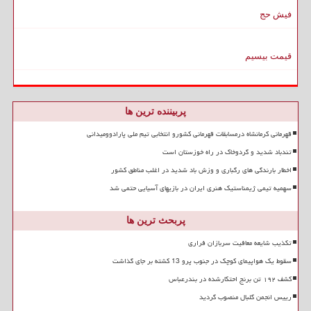
فیش حج
قیمت بیسیم
پربیننده ترین ها
قهرمانی کرمانشاه درمسابقات قهرمانی کشورو انتخابی تیم ملی پارادوومیدانی
تندباد شدید و گردوخاک در راه خوزستان است
اخطار بارندگی های رگباری و وزش باد شدید در اغلب مناطق کشور
سهمیه تیمی ژیمناستیک هنری ایران در بازیهای آسیایی حتمی شد
پربحث ترین ها
تکذیب شایعه معافیت سربازان فراری
سقوط یک هواپیمای کوچک در جنوب پرو 13 کشته بر جای گذاشت
کشف ۱۹۲ تن برنج احتکارشده در بندرعباس
رییس انجمن گلبال منصوب گردید