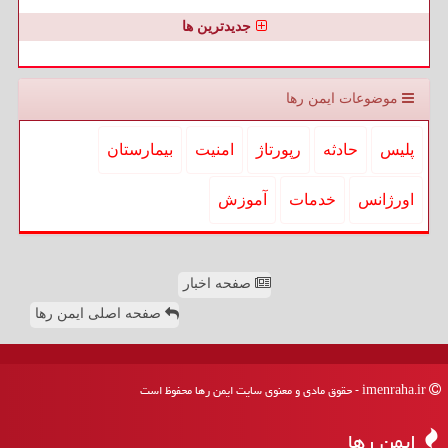
جدیدترین ها
موضوعات ایمن رها
پلیس
حادثه
رپورتاژ
امنیت
بیمارستان
اورژانس
خدمات
آموزش
صفحه اخبار
صفحه اصلی ایمن رها
imenraha.ir - حقوق مادی و معنوی سایت ایمن رها محفوظ است
ایمن رها