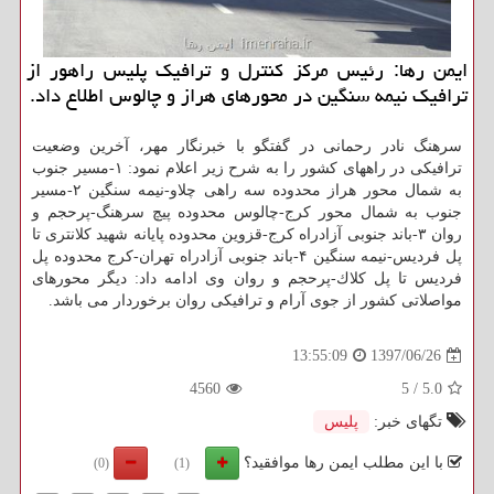
ایمن رها: رئیس مركز كنترل و ترافیك پلیس راهور از
ترافیك نیمه سنگین در محورهای هراز و چالوس اطلاع داد.
سرهنگ نادر رحمانی در گفتگو با خبرنگار مهر، آخرین وضعیت
ترافیكی در راههای كشور را به شرح زیر اعلام نمود: ۱-مسیر جنوب
به شمال محور هراز محدوده سه راهی چلاو-نیمه سنگین ۲-مسیر
جنوب به شمال محور كرج-چالوس محدوده پیچ سرهنگ-پرحجم و
روان ۳-باند جنوبی آزادراه كرج-قزوین محدوده پایانه شهید كلانتری تا
پل فردیس-نیمه سنگین ۴-باند جنوبی آزادراه تهران-كرج محدوده پل
فردیس تا پل كلاك-پرحجم و روان وی ادامه داد: دیگر محورهای
مواصلاتی كشور از جوی آرام و ترافیكی روان برخوردار می باشد.
1397/06/26
13:55:09
4560
5
/
5.0
تگهای خبر:
پلیس
با این مطلب ایمن رها موافقید؟
(0)
(1)