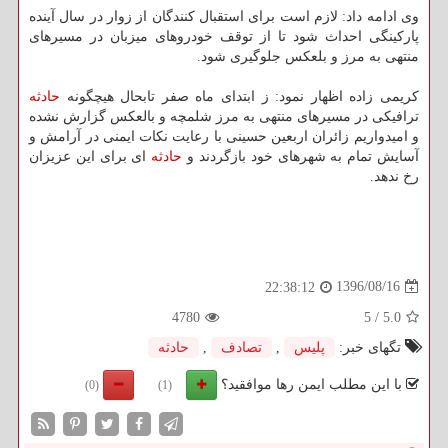
وی ادامه داد: لازم است برای استقبال كنندگان از زوار در سال آینده
پاركینگی احداث شود تا از توقف خودروهای میزبان در مسیرهای
منتهی به مرز و بلعكس جلوگیری شود.
كریمی زاده اظهار نمود: ز ابتدای ماه صفر تابحال هیچگونه
حادثه
ترافیكی در مسیرهای منتهی به مرز شلمچه و بالعكس گزارش نشده
و امیدواریم زائران اربعین حسینی با رعایت نكات ایمنی در آرامش و
آسایش تمام به شهرهای خود بازگردند و
حادثه
ای برای این عزیزان
رخ ندهد.
1396/08/16
22:38:12
4780
5
/
5.0
تگهای خبر:
پلیس
,
تصادف
,
حادثه
با این مطلب ایمن رها موافقید؟
(0)
(1)