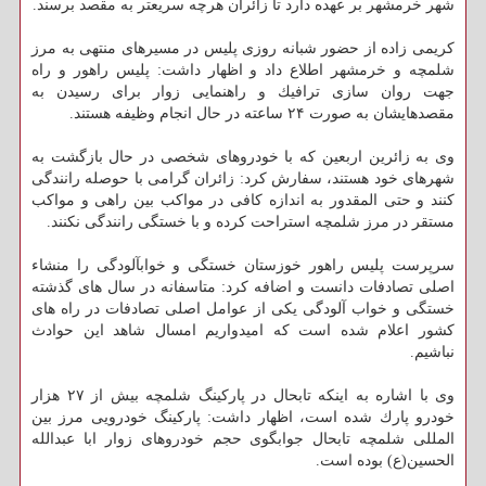
شهر خرمشهر بر عهده دارد تا زائران هرچه سریعتر به مقصد برسند.
كریمی زاده از حضور شبانه روزی پلیس در مسیرهای منتهی به مرز
شلمچه و خرمشهر اطلاع داد و اظهار داشت: پلیس راهور و راه
جهت روان سازی ترافیك و راهنمایی زوار برای رسیدن به
مقصدهایشان به صورت ۲۴ ساعته در حال انجام وظیفه هستند.
وی به زائرین اربعین كه با خودروهای شخصی در حال بازگشت به
شهرهای خود هستند، سفارش كرد: زائران گرامی با حوصله رانندگی
كنند و حتی المقدور به اندازه كافی در مواكب بین راهی و مواكب
مستقر در مرز شلمچه استراحت كرده و با خستگی رانندگی نكنند.
سرپرست پلیس راهور خوزستان خستگی و خوابآلودگی را منشاء
اصلی تصادفات دانست و اضافه كرد: متاسفانه در سال های گذشته
خستگی و خواب آلودگی یكی از عوامل اصلی تصادفات در راه های
كشور اعلام شده است كه امیدواریم امسال شاهد این حوادث
نباشیم.
وی با اشاره به اینكه تابحال در پاركینگ شلمچه بیش از ۲۷ هزار
خودرو پارك شده است، اظهار داشت: پاركینگ خودرویی مرز بین
المللی شلمچه تابحال جوابگوی حجم خودروهای زوار ابا عبدالله
الحسین(ع) بوده است.