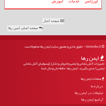
اورژانس
خدمات
آموزش
صفحه اخبار
صفحه اصلی ایمن رها
imenraha.ir - حقوق مادی و معنوی سایت ایمن رها محفوظ است
ایمن رها
تجهیزات آتش نشانی و ایمنی و فروش و شارژ کپسولهای آتش نشانی
ایمنی را جدی بگیرید ؛ ایمن رها: حافظ جان و مال شما
صفحات ایمن رها
درباره ما
تبلیغات در ایمن رها
آرشیو ایمن رها