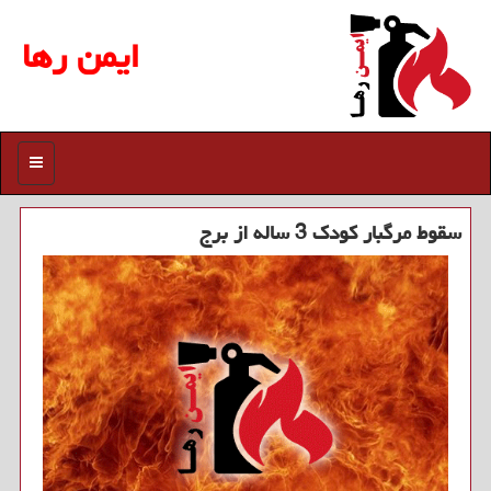
ایمن رها
منو
سقوط مرگبار كودك 3 ساله از برج