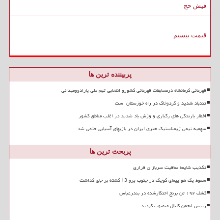
فیش حج
قیمت بیسیم
پربیننده ترین ها
قهرمانی کرمانشاه درمسابقات قهرمانی کشورو انتخابی تیم ملی پارادوومیدانی
تندباد شدید و گردوخاک در راه خوزستان است
اخطار بارندگی های رگباری و وزش باد شدید در اغلب مناطق کشور
سهمیه تیمی ژیمناستیک هنری ایران در بازیهای آسیایی حتمی شد
پربحث ترین ها
تکذیب شایعه معافیت سربازان فراری
سقوط یک هواپیمای کوچک در جنوب پرو 13 کشته بر جای گذاشت
کشف ۱۹۲ تن برنج احتکارشده در بندرعباس
رییس انجمن گلبال منصوب گردید