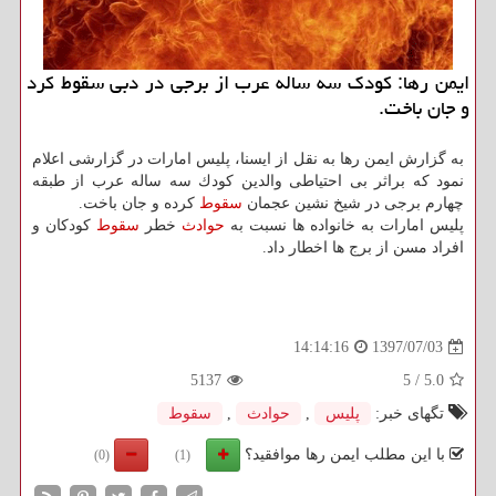
ایمن رها: كودك سه ساله عرب از برجی در دبی سقوط كرد
و جان باخت.
به گزارش ایمن رها به نقل از ایسنا، پلیس امارات در گزارشی اعلام
نمود كه براثر بی احتیاطی والدین كودك سه ساله عرب از طبقه
چهارم برجی در شیخ نشین عجمان
سقوط
كرده و جان باخت.
پلیس امارات به خانواده ها نسبت به
حوادث
خطر
سقوط
كودكان و
افراد مسن از برج ها اخطار داد.
1397/07/03
14:14:16
5137
5
/
5.0
تگهای خبر:
پلیس
,
حوادث
,
سقوط
با این مطلب ایمن رها موافقید؟
(0)
(1)