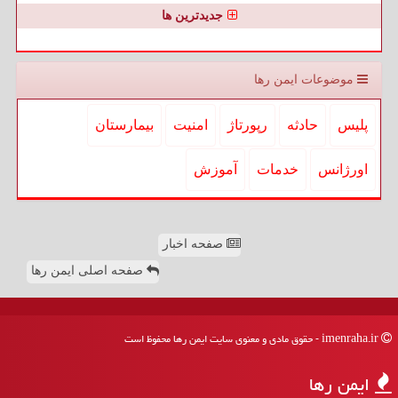
جدیدترین ها
موضوعات ایمن رها
پلیس
حادثه
رپورتاژ
امنیت
بیمارستان
اورژانس
خدمات
آموزش
صفحه اخبار
صفحه اصلی ایمن رها
imenraha.ir - حقوق مادی و معنوی سایت ایمن رها محفوظ است
ایمن رها