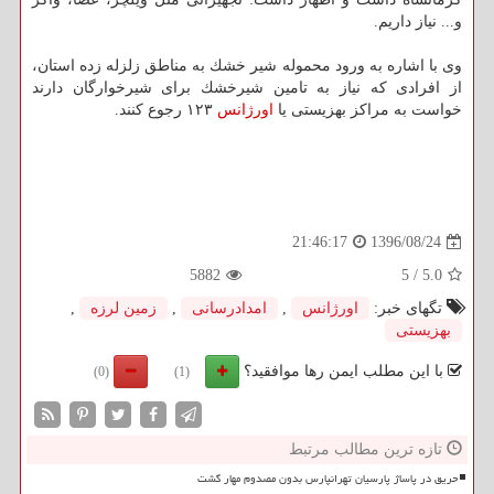
و... نیاز داریم.
وی با اشاره به ورود محموله شیر خشك به مناطق زلزله زده استان،
از افرادی كه نیاز به تامین شیرخشك برای شیرخوارگان دارند
خواست به مراكز بهزیستی یا
اورژانس
۱۲۳ رجوع كنند.
1396/08/24
21:46:17
5882
5
/
5.0
تگهای خبر:
اورژانس
,
امدادرسانی
,
زمین لرزه
,
بهزیستی
با این مطلب ایمن رها موافقید؟
(0)
(1)
تازه ترین مطالب مرتبط
حریق در پاساژ پارسیان تهرانپارس بدون مصدوم مهار گشت