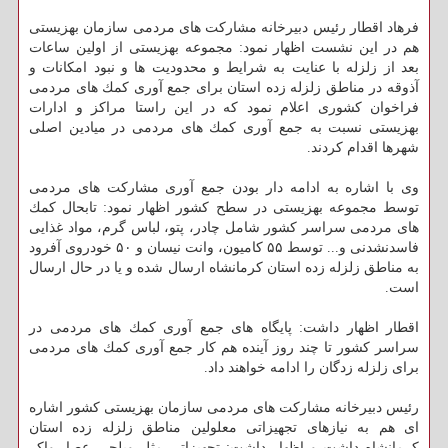
فرهاد اقطار رئیس دبیرخانه مشاركت های مردمی سازمان بهزیستی
هم در این نشست اظهار نمود: مجموعه بهزیستی از اولین ساعات
بعد از زلزله با عنایت به شرایط و محدودیت ها و نبود امكانات و
آذوقه در مناطق زلزله زده استان برای جمع آوری كمك های مردمی
فراخوان كشوری اعلام نمود كه در این راستا مراكز و ادارات
بهزیستی نسبت به جمع آوری كمك های مردمی در میادین اصلی
شهرها اقدام كردند.
وی با اشاره به ادامه دار بودن جمع آوری مشاركت های مردمی
توسط مجموعه بهزیستی در سطح كشور اظهار نمود: تابحال كمك
های مردمی سراسر كشور شامل چادر، پتو، لباس گرم، مواد غذایی
فاسدنشدنی و... توسط ۵۵ كامیون، وانت نیسان و ۵۰ خودروی آفرود
به مناطق زلزله زده استان كرمانشاه ارسال شده و یا در حال ارسال
است.
اقطار اظهار داشت: پایگاه های جمع آوری كمك های مردمی در
سراسر كشور تا چند روز آینده هم كار جمع آوری كمك های مردمی
برای زلزله زدگان را ادامه خواهند داد.
رئیس دبیرخانه مشاركت های مردمی سازمان بهزیستی كشور اشاره
ای هم به نیازهای تجهیزاتی معلولین مناطق زلزله زده استان
كرمانشاه داشت و اظهار داشت: تجهیزاتی مثل ویلچر، عصا، واكر