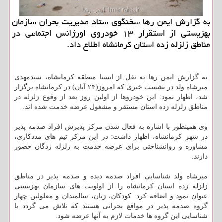
به گزارش ایمن رها سخنگوی ستاد مدیریت بحران سازمان
بهزیستی از استقرار ۱۳ خودروی اورژانس اجتماعی در
مناطق زلزله زده استان كرمانشاه اطلاع داد.
به گزارش ایمن رها به نقل از ایسنا منطقه كرمانشاه، سیدمهدی
میرشاه ولد در نشست خبری كه امروز(۲۴ آبان) در كرمانشاه برگزار
شد، اظهار نمود: این خودروها از اولین روز بعد از وقوع زلزله در
مناطق زلزله زده استان مستقر و مشغول عرضه خدمت شده اند.
وی همینطور با اشاره به فعال شدن مركز پذیرش افراد صدمه پذیر
در شهر كرمانشاه، اظهار داشت: در این مركز تیم های مددكاری،
مشاوره و روانشناختی برای عرضه خدمت به زلزله زدگان حضور
دارند.
میرشاه ولد شناسایی افراد صدمه دیده و صدمه پذیر در مناطق
زلزله زده استان كرمانشاه را از اولویت های سازمان بهزیستی
عنوان نمود و اضافه كرد: كودكان، زنان، سالمندان و معلولین چهار
گروه صدمه پذیر در مواقع بحرانی هستند كه تلاش می گردد با
شناسایی این گروه ها خدمات لازم به آنها عرضه شود.