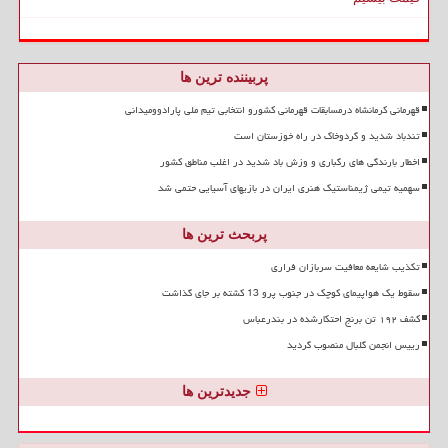
پربیننده ترین ها
قهرمانی کرمانشاه درمسابقات قهرمانی کشورو انتخابی تیم ملی پارادوومیدانی
تندباد شدید و گردوخاک در راه خوزستان است
اخطار بارندگی های رگباری و وزش باد شدید در اغلب مناطق کشور
سهمیه تیمی ژیمناستیک هنری ایران در بازیهای آسیایی حتمی شد
پربحث ترین ها
تکذیب شایعه معافیت سربازان فراری
سقوط یک هواپیمای کوچک در جنوب پرو 13 کشته بر جای گذاشت
کشف ۱۹۲ تن برنج احتکارشده در بندرعباس
رییس انجمن گلبال منصوب گردید
جدیدترین ها