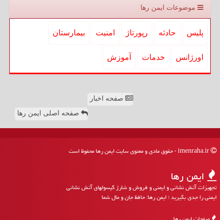
موضوعات ایمن رها
پلیس
حادثه
رپورتاژ
امنیت
بیمارستان
اورژانس
خدمات
آموزش
صفحه اخبار
صفحه اصلی ایمن رها
imenraha.ir - حقوق مادی و معنوی سایت ایمن رها محفوظ است
ایمن رها
تجهیزات آتش نشانی و ایمنی و فروش و شارژ کپسولهای آتش نشانی
ایمنی را جدی بگیرید ؛ ایمن رها: حافظ جان و مال شما
صفحات ایمن رها