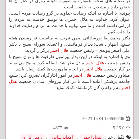
در صحنه های سخت همواره به صورت شبانه روزی در كنار آن ها
حضور دارد و مشغول به خدمت است.
پیوندی با اشاره به اینكه رضایت خداوند در گرو رضایت مردم است،
عنوان كرد: خداوند به هلال احمری ها توفیق خدمت به مردم را
ارزانی داشته است و ما می توانیم با خدمت به مردم رضایت خداوند
را جلب كنیم.
دكتر محمدرضا پورساداتی ضمن تبریك به مناسبت فرارسیدن هفته
بسیج، اظهار داشت: دیدار فرماندهان و اعضای شورای بسیج با دكتر
علی اصغر پیوندی – رئیس جمعیت
هلال احمر
برگزار گردید.
وی با اشاره به اینكه در این دیدار پیرامون ظرفیت ها و توان بسیج با
رئیس جمعیت
هلال احمر
تبادل نظر شد، اضافه كرد: بسیج می تواند
در كنار جمعیت
هلال احمر
در انجام ماموریت ها كمك رسان باشد.
مشاور رئیس جمعیت
هلال احمر
در امور ایثارگران تصریح كرد: بسیج
جامعه پزشكی آماده است تا در كنار نیروهای امدادی جمعیت
هلال
احمر
به زلزله زدگان كرمانشاه كمك نماید.
1396/09/06
20:23:15
4877
5
/
5.0
تگهای خبر:
هلال احمر
,
امدادرسانی
,
زمین لرزه