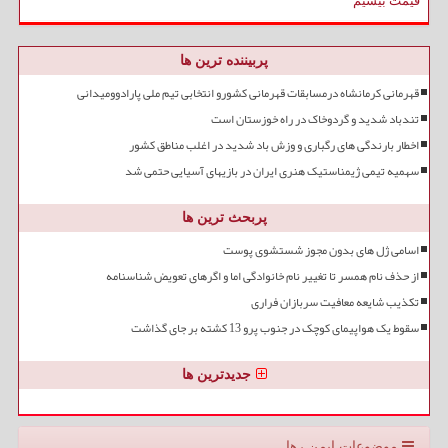
قیمت بیسیم
پربیننده ترین ها
قهرمانی کرمانشاه درمسابقات قهرمانی کشورو انتخابی تیم ملی پارادوومیدانی
تندباد شدید و گردوخاک در راه خوزستان است
اخطار بارندگی های رگباری و وزش باد شدید در اغلب مناطق کشور
سهمیه تیمی ژیمناستیک هنری ایران در بازیهای آسیایی حتمی شد
پربحث ترین ها
اسامی ژل های بدون مجوز شستشوی پوست
از حذف نام همسر تا تغییر نام خانوادگی اما و اگرهای تعویض شناسنامه
تکذیب شایعه معافیت سربازان فراری
سقوط یک هواپیمای کوچک در جنوب پرو 13 کشته بر جای گذاشت
جدیدترین ها
موضوعات ایمن رها