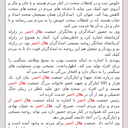
خلوص نیت و در لحظات سخت در كنار مردم هستند و با جان و مال و
آبروی خود كمك می نماید تا دغدغه های مردم در صحنه های سخت
كاهش پیدا كند، عنوان كرد: امدادگران همان بسیجیان صحنه امداد و
نجات هستند كه در لحظات سخت خویش را به مردم می رسانند و با
جان و دل به آن ها خدمت می كنند.
وی به حضور امدادگران و نجاتگران جمعیت
هلال احمر
در زلزله
كرمانشاه اشاره كرد و خاطرنشان كرد: كمك به همنوع در زلزله
كرمانشاه نشانگر روحیه بسیجی امدادگران
هلال احمر
بود، در زلزله
بم و رودبار و منجیل هم این روحیه به امدادگران قوت داد تا به مردم
كمك كنند.
پیوندی با اشاره به اینكه منتسب بودن به بسیج وظایف سنگینی را
برای افراد تولید می كند، اظهارداشت: بسیجی بودن مسئولیت های
سنگینی را به دنبال دارد و افتخار بزرگی به حساب می آید.
وی درباره تعداد شهدا و ایثارگران جمعیت
هلال احمر
، بیان كرد: یك
هزار و 600 ایثارگر و شهید عضو خانواده بزرگ جمعیت
هلال احمر
هستند و این افراد در صحنه های حق علیه باطل در زمان جنگ
تحمیلی و بعد از آن در
هلال احمر
خدمت كرده اند.
رئیس جمعیت
هلال احمر
با اشاره به اینكه جمعیت
هلال احمر
از
مردم و برای مردم است، تصریح كرد:
هلال احمر
به عنوان نهادی
مردمی كه همواره در كنار مردم حضور دارد می تواند روحیه بسیجی
و ایثارگری را در آحاد جامعه گسترش دهد.
وی ادامه داد: جمعیت
هلال احمر
برای مردم به وجود آمده است و