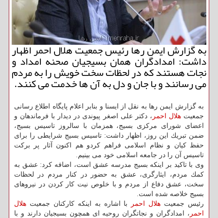
به گزارش ایمن رها رئیس جمعیت هلال احمر اظهار
داشت: امدادگران همان بسیجیان صحنه امداد و
نجات هستند كه در لحظات سخت خویش را به مردم
می رسانند و با جان و دل به آن ها خدمت می كنند.
به گزارش ایمن رها به نقل از ایسنا و بنابر اعلام پایگاه اطلاع رسانی
جمعیت
هلال احمر
، دكتر علی اصغر پیوندی در دیدار با فرماندهان و
اعضای شورای مركزی بسیج، همزمان با سالروز تاسیس بسیج،
ضمن تبریك این روز، اظهار داشت: تاسیس بسیج شرایطی را برای
حفظ كیان و نظام اسلامی فراهم كردو هم اكنون آثار پر بركت
تاسیس آن را در جامعه اسلامی خود می بینیم.
وی با تاكید بر اینكه بسیج مدرسه عشق است، اضافه كرد: عشق به
كمك مردم، ایثارگری، عشق به حضور در كنار مردم در لحظات
سخت، عشق دفاع از مردم و با خلوص نیت كار كردن در نیروهای
بسیج خلاصه شده است.
رئیس جمعیت
هلال احمر
با اشاره به اینكه كاركنان جمعیت
هلال
احمر
، امدادگران و نجاتگران روحیه ای همچون بسیجیان دارند و با