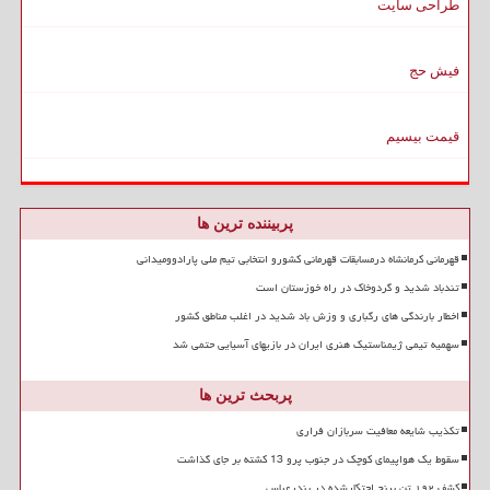
طراحی سایت
فیش حج
قیمت بیسیم
پربیننده ترین ها
قهرمانی کرمانشاه درمسابقات قهرمانی کشورو انتخابی تیم ملی پارادوومیدانی
تندباد شدید و گردوخاک در راه خوزستان است
اخطار بارندگی های رگباری و وزش باد شدید در اغلب مناطق کشور
سهمیه تیمی ژیمناستیک هنری ایران در بازیهای آسیایی حتمی شد
پربحث ترین ها
تکذیب شایعه معافیت سربازان فراری
سقوط یک هواپیمای کوچک در جنوب پرو 13 کشته بر جای گذاشت
کشف ۱۹۲ تن برنج احتکارشده در بندرعباس