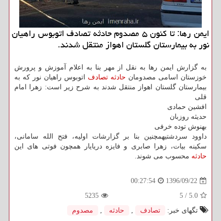
ایمن رها: تا كنون ۵ مصدوم حادثه تصادف اتوبوس راهیان
نور به بیمارستان گلستان اهواز منتقل شدند.
به گزارش ایمن رها به نقل از مهر بنا به اعلام آموزش و پرورش
خوزستان اسامی مصدومان
حادثه
تصادف
اتوبوس راهیان نور كه به
بیمارستان گلستان اهواز منتقل شدند به شرح زیر است: زهرا امام
قلی
افشین حمادی
حدیثه روزبان
بهنوش توده خرفی
داوود سردشتیهمچنین بنا بر گزارشات اولیه، فتح الله سامانی،
سكینه بیات، زهرا صابری و فایزه دریایار همچون فوتی های این
حادثه
محسوب می شوند.
1396/09/22
00:27:54
5235
5
/
5.0
تگهای خبر:
تصادف
,
حادثه
,
مصدوم