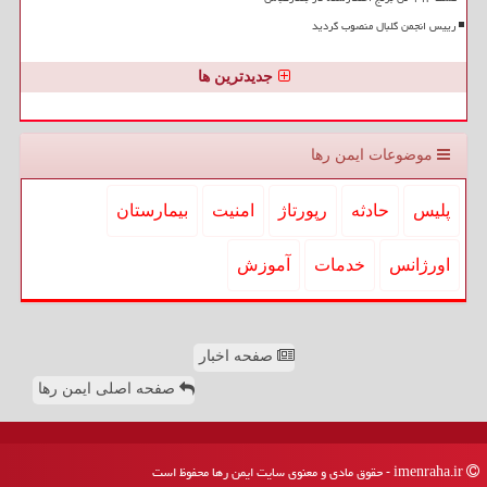
رییس انجمن گلبال منصوب گردید
جدیدترین ها
موضوعات ایمن رها
پلیس
حادثه
رپورتاژ
امنیت
بیمارستان
اورژانس
خدمات
آموزش
صفحه اخبار
صفحه اصلی ایمن رها
imenraha.ir - حقوق مادی و معنوی سایت ایمن رها محفوظ است