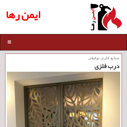
ایمن رها
منو
صنایع فلزی توفیقی
درب فلزی