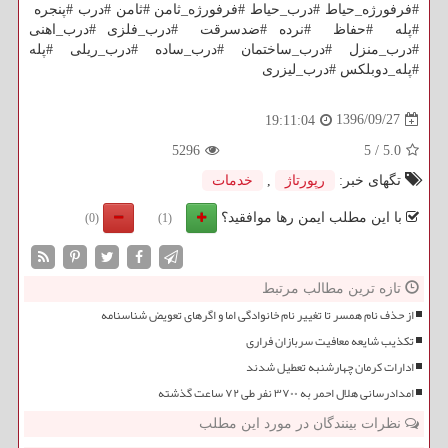
#فرفورژه_حیاط #درب_حیاط #فرفورژه_ثامن #ثامن #درب #پنجره
#پله #حفاظ #نرده #ضدسرقت #درب_فلزی #درب_اهنی
#درب_منزل #درب_ساختمان #درب_ساده #درب_ریلی #پله
#پله_دوبلکس #درب_لیزری
1396/09/27
19:11:04
5296
5
/
5.0
تگهای خبر:
رپورتاژ
,
خدمات
با این مطلب ایمن رها موافقید؟
(0)
(1)
تازه ترین مطالب مرتبط
از حذف نام همسر تا تغییر نام خانوادگی اما و اگرهای تعویض شناسنامه
تکذیب شایعه معافیت سربازان فراری
ادارات کرمان چهارشنبه تعطیل شدند
امدادرسانی هلال احمر به ۳۷۰۰ نفر طی ۷۲ ساعت گذشته
نظرات بینندگان در مورد این مطلب