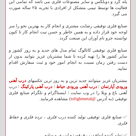
پله گرد و دوبلکس و سایر مصنوعات فلزی می باشد که تمامی این
فعالیت ها توسط تیمی متشکل از افرادی با تجربه ۲۵ ساله صورت
می گیرد.
صنایع فلزی توفیقی رضایت مشتری و انجام کار به بهترین نحو را سر
لوحه خود قرار داده و به همین خاطر و حسن نیت انجام کار تا کنون
توانسته جزو نام آوران این صنعت گردد.
صنایع فلزی توفیقی کاتالوگ تمام مدل های جدید و به روز کشور و
سایر کشور ها را تهیه کرده تا شما مشتریان عزیز بتوانید بدون از
دست رفتن زمان نسبت به انجام امور خود و ثبت سفارش اقدام
نمایید.
مشتریان عزیز میتوانند جدید ترین و به روز ترین عکسهای
درب آهنی
ورودی آپارتمان
؛
درب آهنی ورودی حیاط
؛
درب آهنی پارکینگ
؛ درب
آهنی باغ و ویلا را در وب سایت ؛ اینستاگرام و تلگرام صنایع فلزی
توفیقی (به آدرس
@tofighimetal
) مشاهده فرمایند.
✅ صنایع فلزی توفیقی تولید کننده
درب فلزی
،
نرده فلزی
و
حفاظ
فلزی
✅ تولید کننده انواع
درب فرفورژه لیزری
و ساده