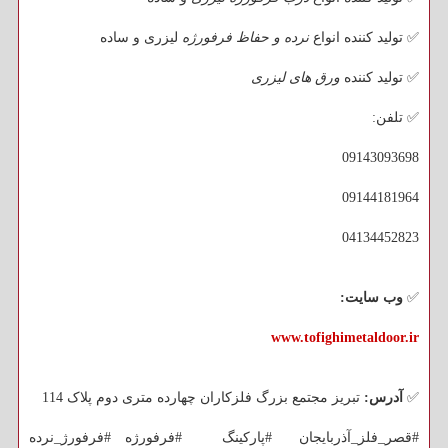
✅ تولید کننده انواع
نرده و حفاظ فرفورژه
لیزری و ساده
✅ تولید کننده
ورق های لیزری
✅ تلفن:
09143093698
09144181964
04134452823
✅
وب سایت:
www.tofighimetaldoor.ir
✅
آدرس:
تبریز مجتمع بزرگ فلزکاران چهارده متری دوم پلاک 114
#قصر_فلز_آذربایجان #پارکینگ #فرفورژه #فرفورژ_نرده