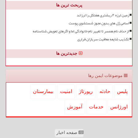
پربحث ترین ها
زمین لرزه ۴ ریشتری هفتکل را لرزاند
اسامی ژل های بدون مجوز شستشوی پوست
از حذف نام همسر تا تغییر نام خانوادگی اما و اگرهای تعویض شناسنامه
تکذیب شایعه معافیت سربازان فراری
جدیدترین ها
موضوعات ایمن رها
پلیس
حادثه
رپورتاژ
امنیت
بیمارستان
اورژانس
خدمات
آموزش
صفحه اخبار