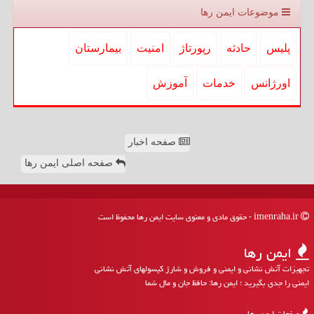
موضوعات ایمن رها
پلیس
حادثه
رپورتاژ
امنیت
بیمارستان
اورژانس
خدمات
آموزش
صفحه اخبار
صفحه اصلی ایمن رها
imenraha.ir - حقوق مادی و معنوی سایت ایمن رها محفوظ است
ایمن رها
تجهیزات آتش نشانی و ایمنی و فروش و شارژ کپسولهای آتش نشانی
ایمنی را جدی بگیرید ؛ ایمن رها: حافظ جان و مال شما
صفحات ایمن رها