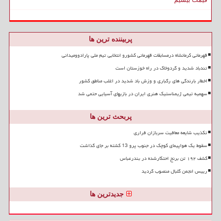
پربیننده ترین ها
قهرمانی کرمانشاه درمسابقات قهرمانی کشورو انتخابی تیم ملی پارادوومیدانی
تندباد شدید و گردوخاک در راه خوزستان است
اخطار بارندگی های رگباری و وزش باد شدید در اغلب مناطق کشور
سهمیه تیمی ژیمناستیک هنری ایران در بازیهای آسیایی حتمی شد
پربحث ترین ها
تکذیب شایعه معافیت سربازان فراری
سقوط یک هواپیمای کوچک در جنوب پرو 13 کشته بر جای گذاشت
کشف ۱۹۲ تن برنج احتکارشده در بندرعباس
رییس انجمن گلبال منصوب گردید
جدیدترین ها