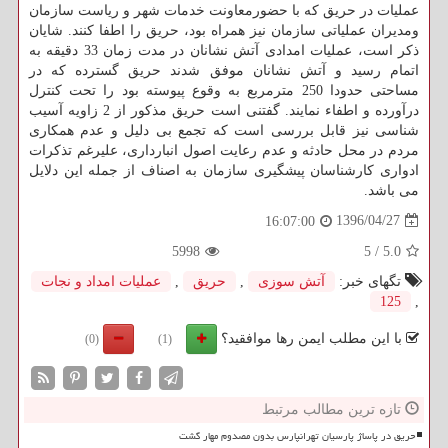
عملیات در حریق كه با حضورمعاونت خدمات شهر و ریاست سازمان
ومدیران عملیاتی سازمان نیز همراه بود، حریق را اطفا كنند. شایان
ذكر است، عملیات امدادی آتش نشانان در مدت زمان 33 دقیقه به
اتمام رسید و آتش نشانان موفق شدند حریق گسترده كه در
مساحتی حدودا 250 مترمربع به وقوع پیوسته بود را تحت كنترل
درآورده و اطفاء نمایند. گفتنی است حریق مذكور از 2 زاویه آسیب
شناسی نیز قابل بررسی است كه تجمع بی دلیل و عدم همكاری
مردم در محل حادثه و عدم رعایت اصول انبارداری، علیرغم تذكرات
ادواری كارشناسان پیشگیری سازمان به اصناف از جمله این دلایل
می باشد.
1396/04/27
16:07:00
5998
5
/
5.0
تگهای خبر:
آتش سوزی
,
حریق
,
عملیات امداد و نجات
125
,
با این مطلب ایمن رها موافقید؟
(0)
(1)
تازه ترین مطالب مرتبط
حریق در پاساژ پارسیان تهرانپارس بدون مصدوم مهار گشت