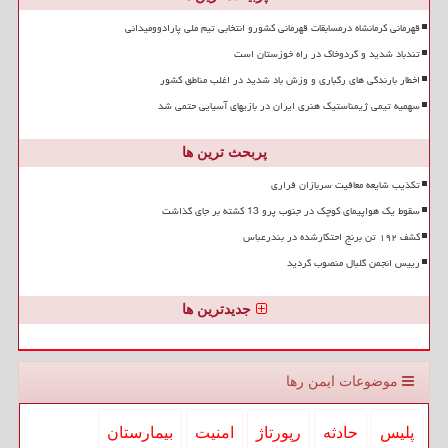
قهرمانی کرمانشاه درمسابقات قهرمانی کشورو انتخابی تیم ملی پارادوومیدانی
تندباد شدید و گردوخاک در راه خوزستان است
اخطار بارندگی های رگباری و وزش باد شدید در اغلب مناطق کشور
سهمیه تیمی ژیمناستیک هنری ایران در بازیهای آسیایی حتمی شد
پربحث ترین ها
تکذیب شایعه معافیت سربازان فراری
سقوط یک هواپیمای کوچک در جنوب پرو 13 کشته بر جای گذاشت
کشف ۱۹۲ تن برنج احتکارشده در بندرعباس
رییس انجمن گلبال منصوب گردید
جدیدترین ها
موضوعات ایمن رها
پلیس
حادثه
رپورتاژ
امنیت
بیمارستان