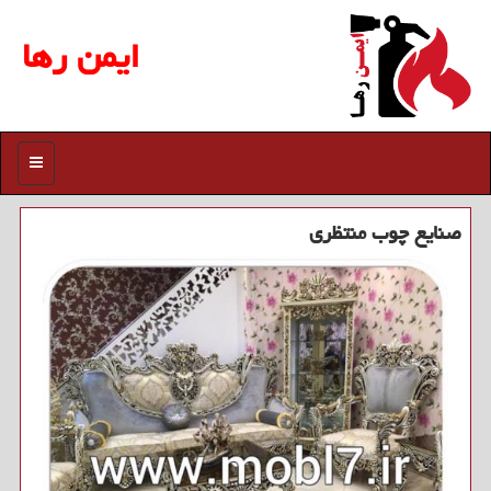
ایمن رها
منو
صنایع چوب منتظری