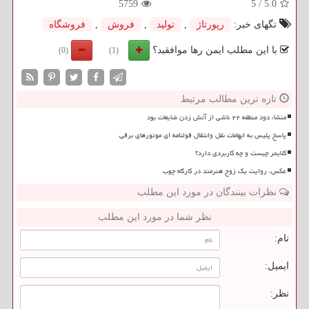
5759
5
/
5.0
تگهای خبر:
رپورتاژ
,
تولید
,
فروش
,
فروشگاه
با این مطلب ایمن رها موافقید؟
(0)
(1)
تازه ترین مطالب مرتبط
منشاء دود منطقه ۲۲ ناشی از آتش زدن ضایعات بود
پاسخ پلیس به ابهامات نقل وانتقال قولنامه ای موتورهای برقی
کلایمر چیست و چه کاربردی دارد؟
عکس، روایت یک زوج هنرمند در کارگاه چوب
نظرات بینندگان در مورد این مطلب
نظر شما در مورد این مطلب
نام:
ایمیل:
نظر: