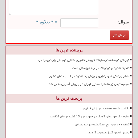
سوال:
= ۳ بعلاوه ۳
پربیننده ترین ها
قهرمانی کرمانشاه درمسابقات قهرمانی کشورو انتخابی تیم ملی پارادوومیدانی
تندباد شدید و گردوخاک در راه خوزستان است
اخطار بارندگی های رگباری و وزش باد شدید در اغلب مناطق کشور
سهمیه تیمی ژیمناستیک هنری ایران در بازیهای آسیایی حتمی شد
پربحث ترین ها
تکذیب شایعه معافیت سربازان فراری
سقوط یک هواپیمای کوچک در جنوب پرو 13 کشته بر جای گذاشت
کشف ۱۹۲ تن برنج احتکارشده در بندرعباس
رییس انجمن گلبال منصوب گردید