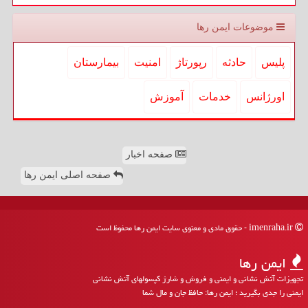
موضوعات ایمن رها
پلیس
حادثه
رپورتاژ
امنیت
بیمارستان
اورژانس
خدمات
آموزش
صفحه اخبار
صفحه اصلی ایمن رها
imenraha.ir - حقوق مادی و معنوی سایت ایمن رها محفوظ است
ایمن رها
تجهیزات آتش نشانی و ایمنی و فروش و شارژ کپسولهای آتش نشانی
ایمنی را جدی بگیرید ؛ ایمن رها: حافظ جان و مال شما