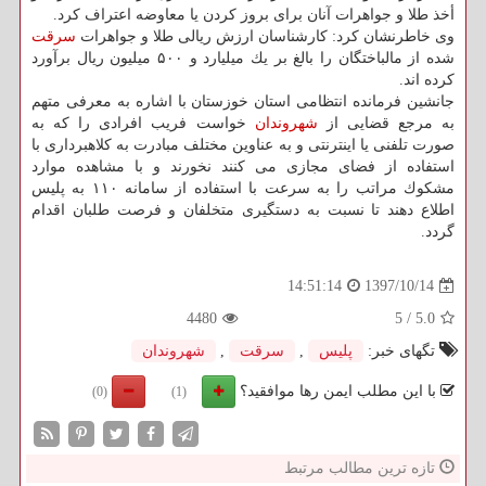
أخذ طلا و جواهرات آنان برای بروز كردن یا معاوضه اعتراف كرد.
وی خاطرنشان كرد: كارشناسان ارزش ریالی طلا و جواهرات
سرقت
شده از مالباختگان را بالغ بر یك میلیارد و ۵۰۰ میلیون ریال برآورد
كرده اند.
جانشین فرمانده انتظامی استان خوزستان با اشاره به معرفی متهم
به مرجع قضایی از
شهروندان
خواست فریب افرادی را كه به
صورت تلفنی یا اینترنتی و به عناوین مختلف مبادرت به كلاهبرداری با
استفاده از فضای مجازی می كنند نخورند و با مشاهده موارد
مشكوك مراتب را به سرعت با استفاده از سامانه ۱۱۰ به پلیس
اطلاع دهند تا نسبت به دستگیری متخلفان و فرصت طلبان اقدام
گردد.
1397/10/14
14:51:14
4480
5
/
5.0
تگهای خبر:
پلیس
,
سرقت
,
شهروندان
با این مطلب ایمن رها موافقید؟
(0)
(1)
تازه ترین مطالب مرتبط