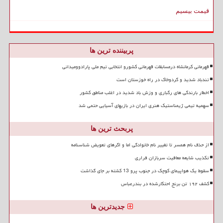
قیمت بیسیم
پربیننده ترین ها
قهرمانی کرمانشاه درمسابقات قهرمانی کشورو انتخابی تیم ملی پارادوومیدانی
تندباد شدید و گردوخاک در راه خوزستان است
اخطار بارندگی های رگباری و وزش باد شدید در اغلب مناطق کشور
سهمیه تیمی ژیمناستیک هنری ایران در بازیهای آسیایی حتمی شد
پربحث ترین ها
از حذف نام همسر تا تغییر نام خانوادگی اما و اگرهای تعویض شناسنامه
تکذیب شایعه معافیت سربازان فراری
سقوط یک هواپیمای کوچک در جنوب پرو 13 کشته بر جای گذاشت
کشف ۱۹۲ تن برنج احتکارشده در بندرعباس
جدیدترین ها