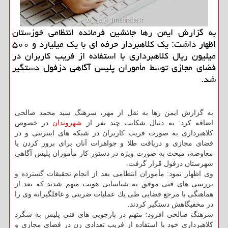
به گزارش ایمن رها جانشین فرمانده انتظامی خوزستان
اظهار داشت: یك كلاهبردار حرفه ای با یك میلیارد و ۵۰۰
میلیون ریال كلاهبرداری با استفاده از فریب كاربران در
فضای مجازی توسط مأموران پلیس آگاهی دزفول دستگیر
شد.
به گزارش ایمن رها به نقل از مهر، سرهنگ سید محمد صالحی
اضافه كرد: به دنبال شكایت چند نفر از
شهروندان
در خصوص
كلاهبرداری به صورت فریب كاربران در شبكه های اینترنتی و در
فضای مجازی و دریافت طلا و جواهرات آنان برای بروز كردن یا
معاوضه، مبحث به صورت ویژه در دستور كار مأموران پلیس آگاهی
شهرستان دزفول قرار گرفت.
وی اظهار نمود: مأموران انتظامی بعد از انجام تحقیقات گسترده و
بررسی های فنی موفق به شناسایی هویت متهم شدند كه بعد از
هماهنگی با مرجع قضایی طی یك عملیات ضربتی و غافلگیرانه وی را
در مخفیگاهش دستگیر كردند.
سرهنگ صالحی افزود: متهم در بازجویی های فنی پلیس به شگرد
كلاهبرداری خود با استفاده از فریب تعدادی زن در فضای مجازی و