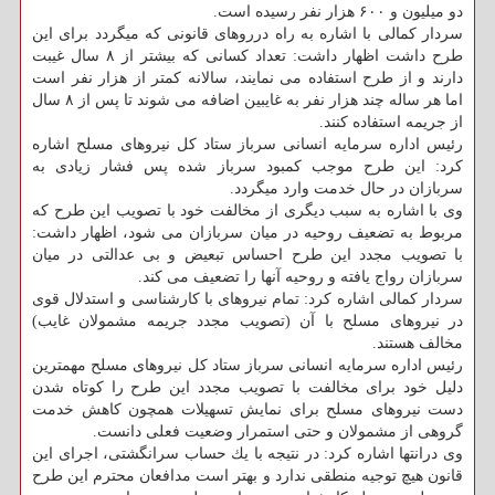
دو میلیون و ۶۰۰ هزار نفر رسیده است.
سردار كمالی با اشاره به راه درروهای قانونی كه میگردد برای این
طرح داشت اظهار داشت: تعداد كسانی كه بیشتر از ۸ سال غیبت
دارند و از طرح استفاده می نمایند، سالانه كمتر از هزار نفر است
اما هر ساله چند هزار نفر به غایبین اضافه می شوند تا پس از ۸ سال
از جریمه استفاده كنند.
رئیس اداره سرمایه انسانی سرباز ستاد كل نیروهای مسلح اشاره
كرد: این طرح موجب كمبود سرباز شده پس فشار زیادی به
سربازان در حال خدمت وارد میگردد.
وی با اشاره به سبب دیگری از مخالفت خود با تصویب این طرح كه
مربوط به تضعیف روحیه در میان سربازان می شود، اظهار داشت:
با تصویب مجدد این طرح احساس تبعیض و بی عدالتی در میان
سربازان رواج یافته و روحیه آنها را تضعیف می كند.
سردار كمالی اشاره كرد: تمام نیروهای با كارشناسی و استدلال قوی
در نیروهای مسلح با آن (تصویب مجدد جریمه مشمولان غایب)
مخالف هستند.
رئیس اداره سرمایه انسانی سرباز ستاد كل نیروهای مسلح مهمترین
دلیل خود برای مخالفت با تصویب مجدد این طرح را كوتاه شدن
دست نیروهای مسلح برای نمایش تسهیلات همچون كاهش خدمت
گروهی از مشمولان و حتی استمرار وضعیت فعلی دانست.
وی درانتها اشاره كرد: در نتیجه با یك حساب سرانگشتی، اجرای این
قانون هیچ توجیه منطقی ندارد و بهتر است مدافعان محترم این طرح