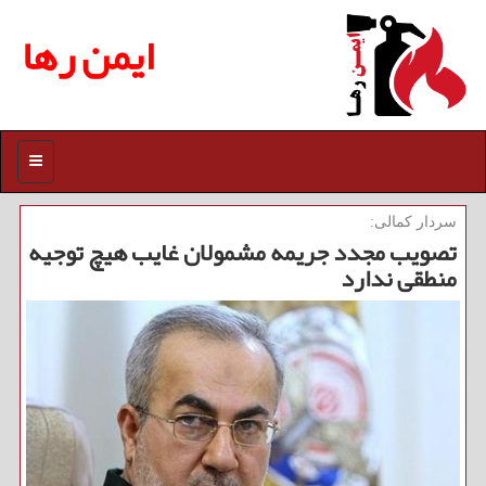
ایمن رها
منو
سردار كمالی:
تصویب مجدد جریمه مشمولان غایب هیچ توجیه
منطقی ندارد