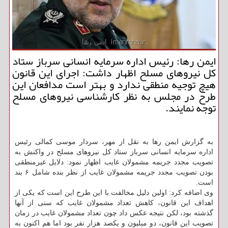
ایمن رها: رئیس اداره سرمایه انسانی سرباز ستاد
كل نیروهای مسلح اظهار داشت: اجرای این قانون
هیچ توجیه منطقی ندارد و بهتر است مدافعان این
طرح در مجلس به نظر كارشناسی نیروهای مسلح
توجه نمایند.
به گزارش ایمن رها به نقل از مهر، سردار موسی كمالی رئیس
اداره سرمایه انسانی سرباز ستاد كل نیروهای مسلح در واكنش به
تصویب مجدد جریمه مشمولان غایب اظهار نمود: دلایل غیرمنطقی
بودن تصویب مجدد جریمه مشمولان غایب از نظر بنده شامل ۶ بند
است.
وی اضافه كرد: اولین دلیل مخالفت با این طرح این است كه یكی از
اهداف این قانون، كاهش تعداد مشمولان غایب كه سنی از آنها
گذشته بود، لكن نتیجه عكس داد چون تعداد مشمولان غایب در زمان
تصویب این قانون، دو میلیون و یكصد هزار نفر بود اما هم اكنون به