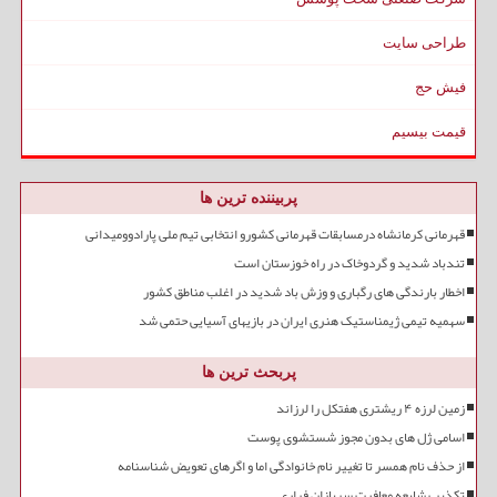
طراحی سایت
فیش حج
قیمت بیسیم
پربیننده ترین ها
قهرمانی کرمانشاه درمسابقات قهرمانی کشورو انتخابی تیم ملی پارادوومیدانی
تندباد شدید و گردوخاک در راه خوزستان است
اخطار بارندگی های رگباری و وزش باد شدید در اغلب مناطق کشور
سهمیه تیمی ژیمناستیک هنری ایران در بازیهای آسیایی حتمی شد
پربحث ترین ها
زمین لرزه ۴ ریشتری هفتکل را لرزاند
اسامی ژل های بدون مجوز شستشوی پوست
از حذف نام همسر تا تغییر نام خانوادگی اما و اگرهای تعویض شناسنامه
تکذیب شایعه معافیت سربازان فراری