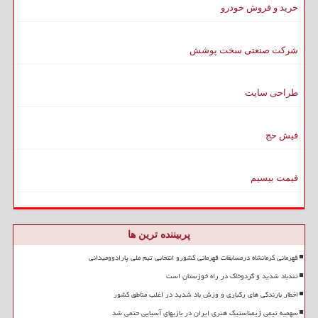
خرید و فروش خودرو
شرکت صنعتی سخت پوشش
طراحی سایت
فیش حج
قیمت بیسیم
پربیننده ترین ها
قهرمانی کرمانشاه درمسابقات قهرمانی کشورو انتخابی تیم ملی پارادوومیدانی
تندباد شدید و گردوخاک در راه خوزستان است
اخطار بارندگی های رگباری و وزش باد شدید در اغلب مناطق کشور
سهمیه تیمی ژیمناستیک هنری ایران در بازیهای آسیایی حتمی شد