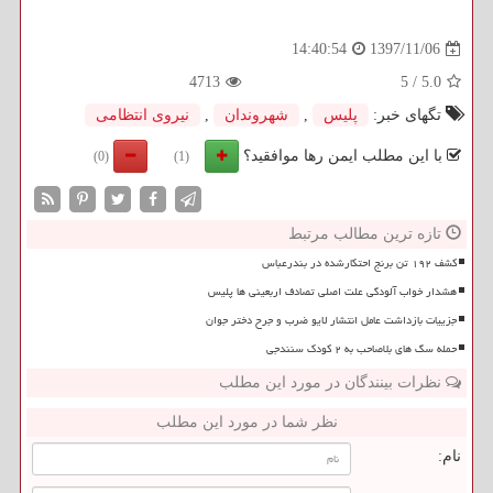
1397/11/06
14:40:54
4713
5
/
5.0
تگهای خبر:
پلیس
,
شهروندان
,
نیروی انتظامی
با این مطلب ایمن رها موافقید؟
(0)
(1)
تازه ترین مطالب مرتبط
کشف ۱۹۲ تن برنج احتکارشده در بندرعباس
هشدار خواب آلودگی علت اصلی تصادف اربعینی ها پلیس
جزییات بازداشت عامل انتشار لایو ضرب و جرح دختر جوان
حمله سگ های بلاصاحب به ۲ کودک سنندجی
نظرات بینندگان در مورد این مطلب
نظر شما در مورد این مطلب
نام: