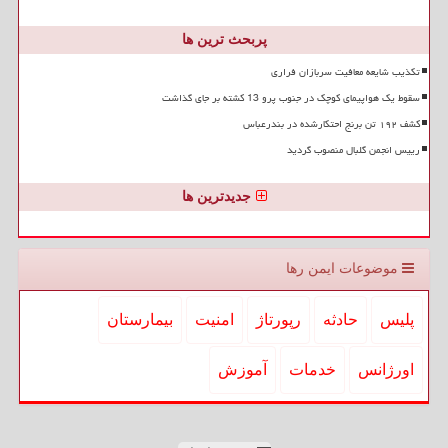
پربحث ترین ها
تکذیب شایعه معافیت سربازان فراری
سقوط یک هواپیمای کوچک در جنوب پرو 13 کشته بر جای گذاشت
کشف ۱۹۲ تن برنج احتکارشده در بندرعباس
رییس انجمن گلبال منصوب گردید
جدیدترین ها
موضوعات ایمن رها
پلیس
حادثه
رپورتاژ
امنیت
بیمارستان
اورژانس
خدمات
آموزش