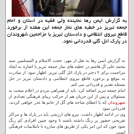
به گزارش ایمن رها نماینده ولی فقیه در استان و امام
جمعه تبریز در خطبه های نماز جمعه این هفته از برخورد
قاطع نیروی انتظامی و دادستان تبریز با مزاحمین شهروندان
در پارك ائل گلی قدردانی نمود.
به گزارش ایمن رها به نقل از مهر، حجت الاسلام و المسلمین سید
محمد علی آل هاشم در خطبه های نماز جمعه تبریز با اشاره به ایجاد
مزاحمت برای ۲ دختر در پارك ائل گلی تبریز. اظهار نمود: از مبادرت
به موقع و برخورد قاطع نیروی انتظامی و دادستان تبریز در حل
مسئله تقدیر و قدردانی می كنم.
امام جمعه تبریز اضافه كرد: باید از همراهی مردم در اعلام مبحث به
مسئولان و پس از این جریان هم از حركت زیبای فرهنگی تعدادی از
شهروندان
كه با اعطای شاخه های گل از خانم ها عذر خواهی كردند،
قدردانی نمود.
وی در ادامه اظهار داشت: نیرو های ارزشی باید در پارك ها و مراكز
تفریحی حضور پر رنگ داشته باشند تا وجود چنین افرادی كم رنگ
شود چون كه این امر یكی از طریق های مبارزه با ناملایمات فرهنگی
است.