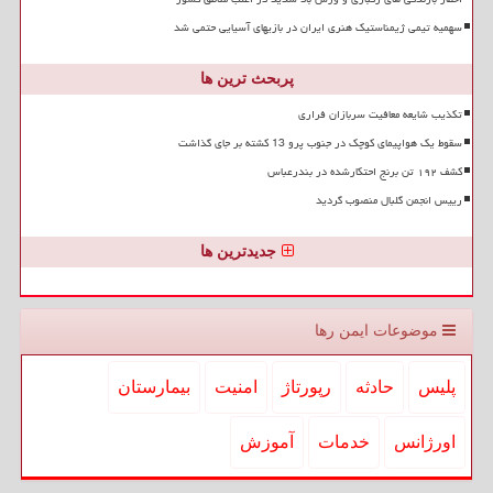
سهمیه تیمی ژیمناستیک هنری ایران در بازیهای آسیایی حتمی شد
پربحث ترین ها
تکذیب شایعه معافیت سربازان فراری
سقوط یک هواپیمای کوچک در جنوب پرو 13 کشته بر جای گذاشت
کشف ۱۹۲ تن برنج احتکارشده در بندرعباس
رییس انجمن گلبال منصوب گردید
جدیدترین ها
موضوعات ایمن رها
پلیس
حادثه
رپورتاژ
امنیت
بیمارستان
اورژانس
خدمات
آموزش