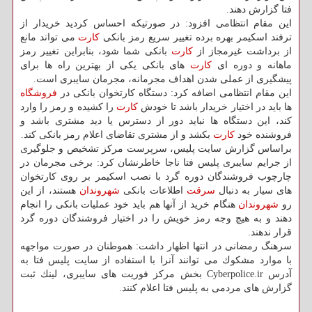
فتا گزارش دهند.
این مقام انتظامی افزود: در صورتیكه احساس كردید خریدار از
ترفند اسكیمر بهره برده تغییر سریع رمز بانكی
كارت
می تواند مانع
از برداشت غیرمجاز از
كارت
بانكی شما شود، بنابراین تغییر رمز
ماهانه و دوره ای
كارت
های بانكی یكی از بهترین راه ها برای
پیشگیری از عملی شدن اهداف مجرمانه، مجرمان سایبری است.
این مقام انتظامی اضافه كرد: دستگاه كارتخوان بانكی در
فروشگاه
ها باید در اختیار خریدار باشد تا خودش
كارت
را كشیده و رمز را وارد
كند، این دستگاه ها نباید دور از دسترس یا دید مشتری باشد و
فروشنده خود
كارت
بكشد و از مشتری تقاضای اعلام رمز بانكی كند.
براساس گزارش سایت پلیس، سرپرست مركز تشخیص و جلوگیری
از جرایم سایبری پلیس فتا ناجا خاطرنشان كرد: برخی مجرمان در
چارچوب فروشندگان دوره گرد با نصب اسكیمر بر روی كارتخوان
های سیار به دنبال
سرقت
اطلاعات بانكی
شهروندان
هستند، از این
رو
شهروندان
هنگام خرید از آنها هم باید خود عملیات بانكی را انجام
دهند و به هیچ وجه رمز خویش را در اختیار فروشندگان دوره گرد
قرار ندهند.
سرهنگ رمضانی در انتها اظهار داشت: هموطنان در صورت مواجهه
با موارد مشكوك می توانند آنرا با استفاده از سایت پلیس فتا به
آدرس Cyberpolice.ir بخش مركز فوریت های سایبری، لینك ثبت
گزارش های مردمی به پلیس فتا اعلام كنند.