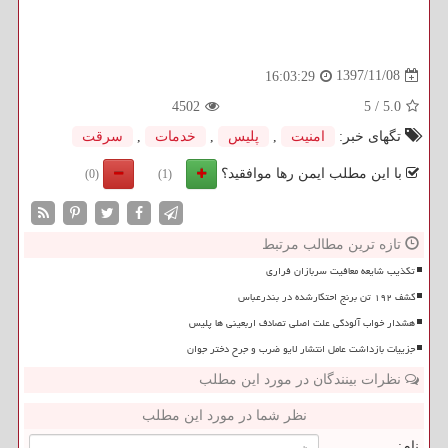
1397/11/08
16:03:29
4502
5
/
5.0
تگهای خبر:
امنیت
,
پلیس
,
خدمات
,
سرقت
با این مطلب ایمن رها موافقید؟
(0)
(1)
تازه ترین مطالب مرتبط
تکذیب شایعه معافیت سربازان فراری
کشف ۱۹۲ تن برنج احتکارشده در بندرعباس
هشدار خواب آلودگی علت اصلی تصادف اربعینی ها پلیس
جزییات بازداشت عامل انتشار لایو ضرب و جرح دختر جوان
نظرات بینندگان در مورد این مطلب
نظر شما در مورد این مطلب
نام: