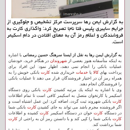
به گزارش ایمن رها سرپرست مركز تشخیص و جلوگیری از
جرایم سایبری پلیس فتا ناجا تصریح كرد: واگذاری كارت به
فروشندگان و اعلام رمز آن به معنای افتادن در دام اسكیمر
است.
به گزارش ایمن رها به نقل از ایسنا سرهنگ حسین رمضانی
با اشاره
به اینكه متأسفانه هنوز بعضی از
شهروندان
در هنگام خرید، خودشان
عملیات بانكی را انجام نمی دهند، اظهار نمود: این افراد برای
پرداخت بهای
كالا
یا
خدمات
خریداری شده
كارت
بانكی خویش را به
همراه رمز آن در اختیار فروشندگان قرار می دهند تا عملیات بانكی
را فروشندگان انجام دهند.
وی با اشاره به اینكه یك مرتبه كشیدن
كارت
بانكی روی دستگاه
اسكیمر یا كارتخوان متصل به اسكیمر كافی است تا تمام اطلاعات
كارت
بانكی شهروند ثبت گردد، اضافه كرد: این عمل اشتباه است و
اگر فروشنده مجرم باشد می تواند به جای كشیدن
كارت
بانكی شما
در دستگاه
كارت
خوان در دستگاه اسكیمر
كارت
كشیده و اطلاعات
كارت
بانكی شما را كپی كند و با دانستن رمز آن به راحتی از
كارت
شما برداشت كند.