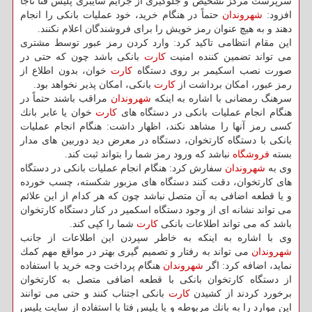
سرپرست مركز تشخیص و جلوگیری از جرایم سایبری پلیس فتا ناجا
افزود:
شهروندان
حتماً در هنگام خرید، خود عملیات بانكی را انجام
دهند و به هیچ عنوان رمز خویش را برای فروشندگان اعلام نكنند.
این مقام انتظامی تاكید كرد: وارد كردن رمز عبور توسط مشتری
می تواند تضمین كننده امنیت
كارت
بانكی باشد چون كه حتی در
صورت نصب اسكیمر بر روی دستگاه
كارت
خوان، بدون اطلاع از
رمز عبور، امكان برداشت از
كارت
بانكی، امكان پذیر نخواهد بود.
سرهنگ رمضانی با اشاره به اینكه
شهروندان
مراقب باشند حتماً در
هنگام انجام عملیات بانكی در دستگاه های
كارت
خوان یا عابر بانك
كسی رمز آنها را مشاهد نكند، اظهار داشت: هنگام انجام عملیات
بانكی با دستگاه كارتخوان، دستگاه در معرض دید دوربین های مدار
بسته
فروشگاه
نباشد كه ورود رمز شما را بتواند ثبت كند.
وی به
شهروندان
سفارش كرد: هنگام انجام عملیات بانكی در دستگاه
های كارتخوان، دقت كنند دستگاه های مزبور شكسته، چسب خورده
و یا قطعه اضافی به آن متصل نباشد چون كه هر كدام از این علائم
می تواند نشانه ای از وجود دستگاه اسكمیر در كنار دستگاه كارتخوان
باشد كه می تواند اطلاعات بانكی
كارت
شما را كپی كند.
وی با اشاره به اینكه به خاطر سپردن این اطلاعات از جانب
شهروندان
می تواند به رفتار و تصمیم گیری بهتر در مواقع مهم كمك
نماید، اضافه كرد: اگر
شهروندان
هنگام پرداخت وجه خرید با استفاده
از دستگاه كارتخوان بانكی با قطعه اضافی متصل به كارتخوان
برخورد كردند از كشیدن
كارت
بانكی اجتناب كنند و حتی می توانند
این موارد را به بانك مربوطه و یا پلیس فتا با استفاده از سایت پلیس