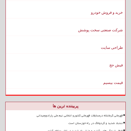
خرید و فروش خودرو
شرکت صنعتی سخت پوشش
طراحی سایت
فیش حج
قیمت بیسیم
پربیننده ترین ها
قهرمانی کرمانشاه درمسابقات قهرمانی کشورو انتخابی تیم ملی پارادوومیدانی
تندباد شدید و گردوخاک در راه خوزستان است
اخطار بارندگی های رگباری و وزش باد شدید در اغلب مناطق کشور