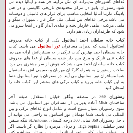
غذاهای کشورهای مدیترانه ای مثل ترکیه، فرانسه و ایتالیا دیده می
شود،رستوران پاتیو در مرکز محدوده‌ی تاریخی کالیسی و در هتل
پادینگ مارینا آنتالیا انتخابی مناسب برای قرار های فامیلی و دوستانه
می باشد،برخی غذاهای بین‌المللی مثل جگر غاز ، تمپورای میگو و
ماهی مرکب ، ماهی خاردار پخته و فیله‌ی آبدار گاو در اینجا سرو می
شود که طرفداران زیادی هم دارد.
کباب خانه سلطان احمد استانبول
یکی از کباب خانه معروف
استانبول است که پذیرای مسافران
تور استانبول
می باشد. کباب
خانه سلطان احمد بهترین کباب ترکی را به مشتریانش ارائه می ده.
کباب علی نازیک و مرغ مزه دار شده سلطان از غذا های معروف
کباب خانه سلطان احمد می باشد که هوش از سر مشتری می برد.
صاحب رستوران به همراه کارکنان مهربان و صمیمی اش به استقبال
شما مسافران تور استانبول می آیند. در سفرتان با تور استانبول حتما
به این کباب خانه بروید و کباب ترکی های محشر این کباب خانه را
امتحان کنید.
رستوران 360
در منطقه بیگلو, خیابان استقلال, طبقه آخر
ساختمان
Misir
آماده پذیرایی از مسافران تور استانبول می باشد.
منوی رستوران بسیار متنوع است و شامل انواع غذاهای ترکی و بین
المللی می باشد. شما مهمانان تور استانبول به راحتی می توانید از
داخل رستوران 360 نمایی 360 درجه کلیسای
St.Antoine,
تنگه بسفر,
قصر سلطنتی
Higa Sophia
و دریای مرمره را نظاره گر باشید. اگر
می خواهید نمای کامل شهر استانبول را در سفرتان مشاهده کنید