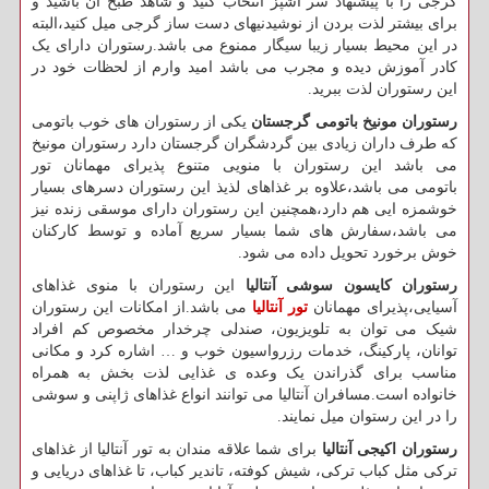
گرجی را با پیشنهاد سر آشپز انتخاب کنید و شاهد طبخ آن باشید و
برای بیشتر لذت بردن از نوشیدنیهای دست ساز گرجی میل کنید،البته
در این محیط بسیار زیبا سیگار ممنوع می باشد.رستوران دارای یک
کادر آموزش دیده و مجرب می باشد امید وارم از لحظات خود در
این رستوران لذت ببرید.
رستوران مونیخ باتومی گرجستان
یکی از رستوران های خوب باتومی
که طرف داران زیادی بین گردشگران گرجستان دارد رستوران مونیخ
می باشد این رستوران با منویی متنوع پذیرای مهمانان تور
باتومی می باشد،علاوه بر غذاهای لذیذ این رستوران دسرهای بسیار
خوشمزه ایی هم دارد،همچنین این رستوران دارای موسقی زنده نیز
می باشد،سفارش های شما بسیار سریع آماده و توسط کارکنان
خوش برخورد تحویل داده می شود.
رستوران کایسون سوشی آنتالیا
این رستوران با منوی غذاهای
آسیایی،پذیرای مهمانان
تور آنتالیا
می باشد.از امکانات این رستوران
شیک می توان به تلویزیون، صندلی چرخدار مخصوص کم افراد
توانان، پارکینگ، خدمات رزرواسیون خوب و … اشاره کرد و مکانی
مناسب برای گذراندن یک وعده ی غذایی لذت بخش به همراه
خانواده است.مسافران آنتالیا می توانند انواع غذاهای ژاپنی و سوشی
را در این رستوان میل نمایند.
رستوران اکیجی آنتالیا
برای شما علاقه مندان به تور آنتالیا از غذاهای
ترکی مثل کباب ترکی، شیش کوفته، تاندیر کباب، تا غذاهای دریایی و