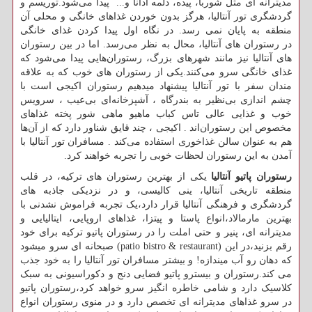
مدیترانه ای مثل شوربا، پیده، دلمه آدانا و... پیدا می‌شود.توریسم و
گردشگری تور آنتالیا، هرگز بدون خوردن غذاهای خانگی و محلی آن
منطقه به پایان نمی رسد. در نگاه اول پیدا کردن غذای خانگی
در رستوران های آنتالیا، محال به نظر می‌رسد. اما در بین رستوران
های آنتالیا نیز مانند شهرهای بزرگ، رستوران‌هایی پیدا می‌شود که
غذای خانگی سرو می‌کنند.یکی از رستوران های خوب که به علاقه
مندان سفر با تور آنتالیا پیشنهاد میدهیم رستوران اکیجی است با
چشم‌ اندازی بی‌نظیر به بندرگاه ، آشپزخانه‌ای بی‌عیب ، سرویس
خوب و غذایی عالی تاس‌ کباب ماهیو ماهی شور پخته غذاهای
مخصوص این رستوران‌اند . اکیجی ، چند قایق شناور دارد که از آن‌ها
هم به عنوان سالن غذاخوری استفاده می‌کند . مسافران تور آنتالیا با
آمدن به این رستوران لحظات خوبی را تجربه خواهند کرد.
رستوران پاتیو آنتالیا
یکی از بهترین رستوران های ترکیه، در قلب
منطقه تاریخی آنتالیا، ینی کالیسی، و در نزدیکی جاذبه های
گردشگری و فرهنگی آنتالیا قرار دارد،یک تجربه فراموش نشدنی با
بهترین مارمالاد،انواع پاستا و پیتزا، غذاهای اروپایی، ایتالیایی و
مدیترانه ای، پنیر و حتی املت را در رستوران پاتیو ترکیه برای خود
رقم بزنید،در این
(patio bistro & restaurant)
صبحانه ای سرو میشود
که دهان رو آب میندازه! و بیشتر مسافران تور آنتالیا را به خود جذب
می کند.رستوران و بیسترو پاتیو فضایی دنج و دکوراسیونی به سبک
کلاسیک دارد و شامی خاطره انگیز سرو خواهد کرد،رستوران پاتیو
در سرو غذاهای مدیترانه ای تخصص دارد و در منوی رستوران انواع