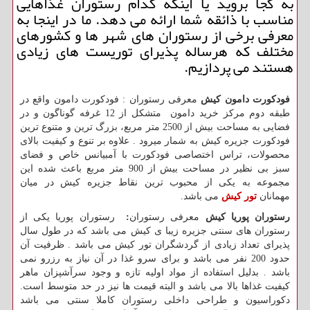
به كجا بروید یا اینكه كدام رستوران غذاهایی
مناسب با ذائقه شما ارائه می دهد. ما در اینجا به
معرفی برخی از رستوران های شهر ها و كشورهای
مختلف كه هرساله پذیرای توریست های زیادی
هستند می پردازیم.
فودکورت دامون کیش
معرفی رستوران : فودکورت دامون واقع در
طبقه دوم مرکز خرید دامون متشکل از 12 غرفه گوناگون و در
فضایی به مساحت بیش از 2500 متر مربع، بزرگ ترین و متنوع ترین
فودکورت جزیره کیش به شمار میرود . علاوه بر تنوع و کیفیت بالای
محصولات، تراس اختصاصی فودکورت با آمبیانس خاص و فضای
سبز بی نظیر در مساحت بیش از 900 متر مربع باعث شده این
مجموعه به یکی از محبوب ترین نقاط جزیره کیش در میان
مهمانان
تور کیش
می باشد.
رستوران پوریا کیش
معرفی رستوران
:
رستوران پوریا یکی از
رستوران های سنتی جزیره زیبا ی کیش می باشد که در طول سال
پذیرای تعداد زیادی از گردشگران تور کیش می باشد . ظرفیت آن
حدود 200 نفر می باشد و برای سرو غذا در آن نیاز به رزرو نمی
باشد . بدلیل استفاده از مواد اولیه تازه و وجود سرآشپزان ماهر
کیفیت غذاها بالا می باشد و البته قیمت ها نیز در حد متوسط است.
دکوراسیون و طراحی داخلی رستوران کاملا سنتی می باشد