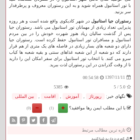
با تور استانبول همراه شوید و به این رستوران معروف و پرطرفدار
سر بزنید.
رستوران جیا استانبول
در شهر کادیکوی واقع شده است و هر روزه
پذیرایی تعداد زیادی از مهمانان تور استانبول می باشد. رستوران جیا
پس از گذشت سالیان زیاد هنوز شهرت خودش را در بین مردم
استانبول و مسافران تور استانبول حفظ کرده است. رستوران جیا
دارای دو شعبه های بسار زیادی در فاصله های یک متری از هم قرار
دارند که دو شعبه از این شعبه غذاهای سنتی و بقیه شعبه ها کباب
سرو می کنند. با انتخاب تور استانبول برای سفر امکان این را دارید
تا از وقت گذراندن در این رستوران لذت ببرید
.
1397/11/11
00:54:58
5385
5
/
5.0
تگهای خبر:
رپورتاژ
,
آموزش
,
اقامت
,
بین المللی
با این مطلب ایمن رها موافقید؟
(0)
(1)
تازه ترین مطالب مرتبط
اگر کمردرد دارید شنا کنید