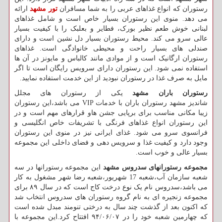
رستوران که انواع غذاهای عربی را به شما مسافران
تور مشهد
ارائه
می دهد. منوی این رستوران بسیار خاص است و شامل غذاهای
لبنانی خوش طعم نظیر بورک، فطایر و بعلبک را با کیفیت بسیار
عالی سرو می کند. محیط رستوران بسیار دل نشین است و دارای
صندلی های بسیار راحت و محیطی خانوادگی است. غذاهای
رستوران ارگانیک است و از موادی مانند کالباس و مایونز در آن ها
استفاده نمی شود. این رستوران دارای سرویس رایگان است تا اگر
مایل به صرف غذا در رستوران نبودید از این خدمت استفاده نمایید.
رستوران باران مشهد
یکی از رستوران های مجلل
شاندیز مشهد رستوران باران با خدمات
VIP
می باشد،این رستوران
زیبا مکانی مناسب برای برپایی جشن هاو قرارهای مهم است و در
این رستوران انواع غذاهای فرنگی با تشریفات خاص انگلیسی و
فرانسوی سرو می شود. غذای ایرانی نیز در منوی این رستوران
وجود دارد و کیفیت غذا و سرویس دهی و فضای داخلی این مجموعه
بسیار عالی و خوب است.
مجموعه رستورانهای سدروس مشهد
این مجموعه رستورانها در سه
شعبه سازمان آب،شعبه 17 شهریور،شعبه رضا شهر مشغول به کار
می باشد،سدروس نام یک نوع درخت کاج است که در سال ۸۹ برای
مجموعه زنجیره ای به نام گروه رستوران های سدروس انتخاب شد
که اکنون بعد از گذشت چند سال به درختی تنومند مبدل شده است
که چهارمین شعبه خود را در ۹۴/۰۶/۰۷ افتتاح کرد.این مجموعه با