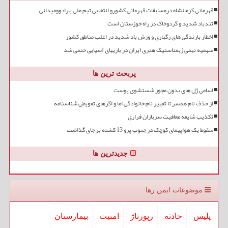
قهرمانی کرمانشاه درمسابقات قهرمانی کشورو انتخابی تیم ملی پارادوومیدانی
تندباد شدید و گردوخاک در راه خوزستان است
اخطار بارندگی های رگباری و وزش باد شدید در اغلب مناطق کشور
سهمیه تیمی ژیمناستیک هنری ایران در بازیهای آسیایی حتمی شد
پربحث ترین ها
اسامی ژل های بدون مجوز شستشوی پوست
از حذف نام همسر تا تغییر نام خانوادگی اما و اگرهای تعویض شناسنامه
تکذیب شایعه معافیت سربازان فراری
سقوط یک هواپیمای کوچک در جنوب پرو 13 کشته بر جای گذاشت
جدیدترین ها
موضوعات ایمن رها
پلیس
حادثه
رپورتاژ
امنیت
بیمارستان