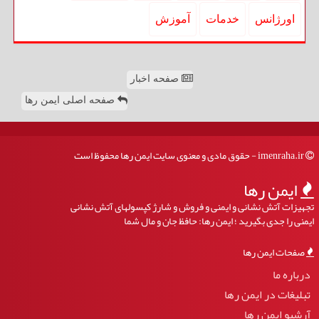
اورژانس
خدمات
آموزش
صفحه اخبار
صفحه اصلی ایمن رها
imenraha.ir - حقوق مادی و معنوی سایت ایمن رها محفوظ است
ایمن رها
تجهیزات آتش نشانی و ایمنی و فروش و شارژ کپسولهای آتش نشانی
ایمنی را جدی بگیرید ؛ ایمن رها: حافظ جان و مال شما
صفحات ایمن رها
درباره ما
تبلیغات در ایمن رها
آرشیو ایمن رها