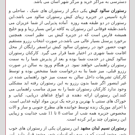
دسترسی به مراکز خرید و مرکز شهر آسان می باشد.
رستوران سالود کیش
یکی دیگر از رستوران های شیک ، ساحلی و
تازه تاسیس در جزیره زیبای کیش رستوران سالود می باشد،این
رستوران در دو طبقه همه روزه آماده پذیرایی از شما عزیزان می
باشد،طبقه فوقانی این رستوران یه کافه تراس بسیار زیبا و ویو خلیج
همیشه فارس است که در جزیره کیش بی نظیر است. همچنین
برخورد پرسنل بسیار عالی می باشد،در صورت انتخاب رزرو مستقیم
جهت حضور خود در رستوران سالود کیش ترانسفر رایگان از محل
اقامت شما شهری در اختیار شما قرار می گیرد. کارکنان رستوران
سالود کیش در خدمت شما بوده و بعد از پذیرش شما را به سمت
رستوران راهنمایی خواهند نمود. در هنگام ورود به سالن در صورت
رزرو قبلی، میز شما بنا به درخواست شما مشخص بوده و توسط
کارکنان تشریفات داخل سالن به سمت میز خود راهنمایی شده در
غیر اینصور اگر شما بدون رزرو به این رستوران رفته اید مشکلی
وجود ندارد کارکنان رستوران شما را به میزی مناسب راهنمایی می
کنند.این رستوران ارائه دهنده ی انواع غذاهای دریایی، کبابی و
خوراک های سنتی با بهترین و درجه یک ترین مواد اولیه غذایی است.
با اجرای موزیک زنده توسط خواننده های مطرح جنوبی و ساز و الات
مخصوص جزیره همه شب از ساعت 8 تا 11 شب جذابیت و زیبایی
این رستوران چند برابر کرده است.
رستوران نسیم لبنان مشهد
این رستوران یکی از رستوران های خوب
شهر مشهد است که در سه راه ادبیات شهر مشهد قرار دارد. این