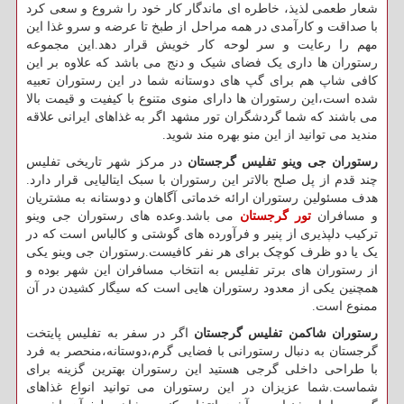
شعار طعمی لذیذ، خاطره ای ماندگار کار خود را شروع و سعی کرد
با صداقت و کارآمدی در همه مراحل از طبخ تا عرضه و سرو غذا این
مهم را رعایت و سر لوحه کار خویش قرار دهد.این مجموعه
رستوران ها داری یک فضای شیک و دنج می باشد که علاوه بر این
کافی شاپ هم برای گپ های دوستانه شما در این رستوران تعبیه
شده است،این رستوران ها دارای منوی متنوع با کیفیت و قیمت بالا
می باشند که شما گردشگران تور مشهد اگر به غذاهای ایرانی علاقه
مندید می توانید از این منو بهره مند شوید.
رستوران جی وینو تفلیس گرجستان
در مرکز شهر تاریخی تفلیس
چند قدم از پل صلح بالاتر این رستوران با سبک ایتالیایی قرار دارد.
هدف مسئولین رستوران ارائه خدماتی آگاهان و دوستانه به مشتریان
و مسافران
تور گرجستان
می باشد.وعده های رستوران جی وینو
ترکیب دلپذیری از پنیر و فرآورده های گوشتی و کالباس است که در
یک یا دو ظرف کوچک برای هر نفر کافیست.رستوران جی وینو یکی
از رستوران های برتر تفلیس به انتخاب مسافران این شهر بوده و
همچنین یکی از معدود رستوران هایی است که سیگار کشیدن در آن
ممنوع است.
رستوران شاکمن تفلیس گرجستان
اگر در سفر به تفلیس پایتخت
گرجستان به دنبال رستورانی با فضایی گرم،دوستانه،منحصر به فرد
با طراحی داخلی گرجی هستید این رستوران بهترین گزینه برای
شماست.شما عزیزان در این رستوران می توانید انواع غذاهای