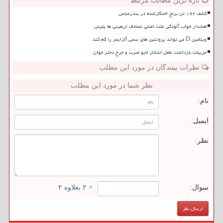
تازه ترین مطالب مرتبط
کشف ۱۹۲ تن برنج احتکارشده در بندرعباس
هشدار خواب آلودگی علت اصلی تصادف اربعینی ها پلیس
ویتامین D می تواند پروتئین های سمی آلزایمر را کم کند
جزییات بازداشت عامل انتشار لایو ضرب و جرح دختر جوان
نظرات بینندگان در مورد این مطلب
نظر شما در مورد این مطلب
نام:
ایمیل:
نظر:
سوال:
= ۲ بعلاوه ۲