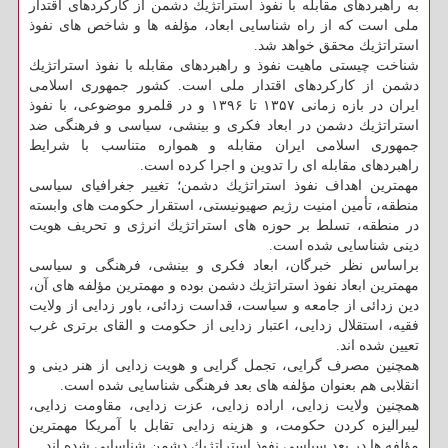
به راهبردهای مقابله با نفوذ استراتژیك دشمن از كاركردهای اقتدار
ملی است كه از راه شناسایی ابعاد، مؤلفه ها و شاخص ­های نفوذ
استراتژیك محقق خواهد شد.
شناخت چیستی ماهیت نفوذ و راهبردهای مقابله با نفوذ استراتژیك
دشمن از كاركردهای اقتدار ملی است. كشور جمهوری اسلامی
ایران در بازه زمانی ۱۳۵۷ تا ۱۳۹۶ و در قلمرو موضوعی، با نفوذ
استراتژیك دشمن در ابعاد فكری و بینشی، سیاسی و فرهنگی ضد
جمهوری اسلامی ایران مقابله و همواره متناسب با شرایط
راهبردهای مقابله ای را تدوین و اجرا كرده است.
مهمترین اهداف نفوذ استراتژیك دشمن؛ تغییر جغرافیای سیاسی
منطقه، تأمین امنیت رژیم صهیونیستی، استقرار حكومت های وابسته
در منطقه، تسلط بر حوزه­ های استراتژیك انرژی و تحریف هویت
دینی شناسایی شده است.
براساس نظر خبرگان، ابعاد فكری و بینشی، فرهنگی و سیاسی
مهمترین ابعاد نفوذ استراتژیك دشمن بوده و مهمترین مؤلفه های آن،
دین زدائی از جامعه و سیاست، قداست زدائی، باور زدایی از ولایت
فقیه، استقلال زدایی، اعتبار زدایی از حكومت و القای برتری غرب
تعیین شده اند.
همچنین مصرف گرایی، تجمل گرایی و هویت زدایی از هنر دینی و
انقلابی هم بعنوان مؤلفه های بعد فرهنگی شناسایی شده است.
همچنین ولایت زدایی، اراده زدایی، عزت زدایی، مقاومت زدایی،
لیبرالیزه كردن حكومت، و هزینه زدایی تقابل با آمریكا مهمترین
مؤلفه ها در بعد سیاسی نفوذ استراتژیك دشمن شناسایی شده اند.