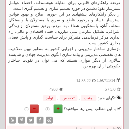
عرضه راهكارهای قانونی برای مقابله هوشمندانه، احصاء عوامل
بسترساز نفوذ دشمن در حوزه تصمیم سازی و تصمیم گیری است.
از دیگر راهكارهای پیشنهادی در این حوزه، اصلاح و بهبود قوانین
بسترساز فساد و برخورد قاطع و سریع با مسئولان یا وابستگان
متخلف آنان، پاسخگویی شفاف به مردم، پرهیز مسئولان از زندگی
اشرافی، تشكیل سازمان ملی مبارزه با فساد اقتصادی و مالی، راه
اندازی مركز فرماندهی متمركز برای سیاست­ گذاری و پایش فضای
مجازی كشور است.
بازسازی ساختار مدیریتی و اجرایی كشور به منظور تبیین صلاحیت
های تخصصی مدیریتی و پیاده سازی الگوی مدیریت جهادی و شایسته
سالاری از دیگر مواری هستند كه می توان در تقویت ساختار
حكومتی از آن بهره برد.
1397/11/14
14:35:22
4958
5
/
5.0
تگهای خبر:
امنیت
,
تخصص
,
تولید
با این مطلب ایمن رها موافقید؟
(0)
(1)