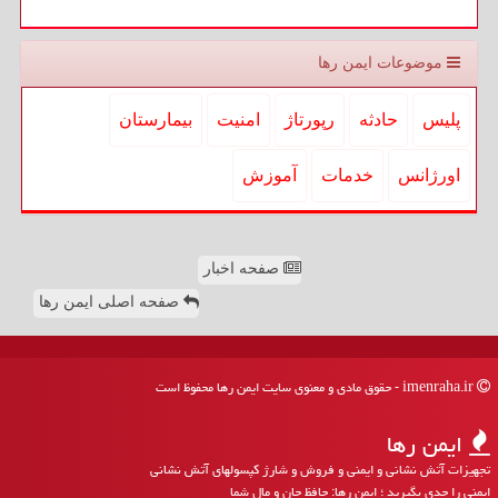
موضوعات ایمن رها
پلیس
حادثه
رپورتاژ
امنیت
بیمارستان
اورژانس
خدمات
آموزش
صفحه اخبار
صفحه اصلی ایمن رها
imenraha.ir - حقوق مادی و معنوی سایت ایمن رها محفوظ است
ایمن رها
تجهیزات آتش نشانی و ایمنی و فروش و شارژ کپسولهای آتش نشانی
ایمنی را جدی بگیرید ؛ ایمن رها: حافظ جان و مال شما