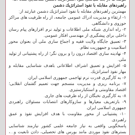
راهبردهای مقابله با نفوذ استراتژیك دشمن
مهمترین راهبردهای مقابله با نفوذ استراتژیك دشمن عبارتند از:
۱- ارتقاء و مدیریت ادراك عمومی جامعه، از راه ظرفیت های مراكز
حوزوی و دانشگاهی.
۲- راه اندازی شبكه ملی اطلاعات و تولید نرم ­افزارهای پیام رسان
داخلی برای پیشگیری از مهندسی افكار عمومی.
۳- تعمیق جایگاه ولایت فقیه و اجماع سازی ملی آن بعنوان محور
اسلامیت و جمهوریت نظام.
۴- نهادینه سازی اقتصاد درون زا و برون نگر؛ از راه پشتیبانی از تولید
ملی.
۵- افزایش و تعمیق اشراف اطلاعاتی باهدف شناسایی مقابله و
مهار نفوذ استراتژیك.
۶- به كارگیری قدرت نرم تهاجمی جمهوری اسلامی ایران.
۷- برنامه ریزی و مدیریت منسجم جهت تعمیم گفتمان انقلابی؛
اقتصاد مقاومتی و استكبارستیزی.
۸- به كارگیری نخبگان از راه ظرفیت های جاری.
۹- بازتعریف معیارها و سازوكارهای انتصابات مسئولان راهبردی
جمهوری اسلامی ایران.
۱۰- پشتیبانی از محور مقاومت با هدف افزایش نفوذ و عمق
راهبردی.
پاسخگویی واقعی به نیاز جامعه علمی كشور نیازمند شناسایی
بسترهای نفوذ موردی مانند بورس های تحصیلی، دادن تابعیت و...،