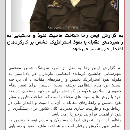
به گزارش ایمن رها شناخت ماهیت نفوذ و دستیابی به
راهبردهای مقابله با نفوذ استراتژیك دشمن بر كاركردهای
اقتدار ملی میسر می شود.
به گزارش ایمن رها به نقل از مهر، سرهنگ حسن مفخمی
شهرستانی جانشین فرمانده انتظامی مازندران در یادداشتی به
مقوله نفوذ استراتژیك دشمن و راهبردهای مقابله با آن پرداخته
است؛ این مقام انتظامی نوشته است: «دشمن برای تغییر نظام
جمهوری اسلامی علاوه بر كوشش برای مواجهه مستقیم، درصدد
نفوذ با روش ها و سبك های مختلف است كه شناخت دقیق و مؤثر
نفوذ دشمن و راهكارهای مقابله با آن، با امنیت و اقتدار ملی در
ارتباط بوده و ظرفیت­ سازی مدیریت كلان كشور، برای پیشگیری از
نفوذ از اهمیت فراوانی برخوردار می باشد.
منظور از نفوذ، تصرف ادراك مسئولان و مردم توسط دشمن به
منظور تغییر نگرش و رفتار است و شناخت ماهیت نفوذ و دستیابی