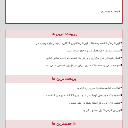
قیمت بیسیم
پربیننده ترین ها
قهرمانی کرمانشاه درمسابقات قهرمانی کشورو انتخابی تیم ملی پارادوومیدانی
تندباد شدید و گردوخاک در راه خوزستان است
اخطار بارندگی های رگباری و وزش باد شدید در اغلب مناطق کشور
سهمیه تیمی ژیمناستیک هنری ایران در بازیهای آسیایی حتمی شد
پربحث ترین ها
تکذیب شایعه معافیت سربازان فراری
سقوط یک هواپیمای کوچک در جنوب پرو 13 کشته بر جای گذاشت
کشف ۱۹۲ تن برنج احتکارشده در بندرعباس
رییس انجمن گلبال منصوب گردید
جدیدترین ها