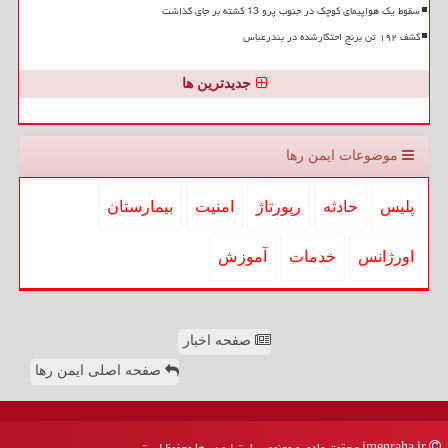
سقوط یک هواپیمای کوچک در جنوب پرو 13 کشته بر جای گذاشت
کشف ۱۹۲ تن برنج احتکارشده در بندرعباس
جدیدترین ها
موضوعات ایمن رها
پلیس
حادثه
رپورتاژ
امنیت
بیمارستان
اورژانس
خدمات
آموزش
صفحه اخبار
صفحه اصلی ایمن رها
imenraha.ir - حقوق مادی و معنوی سایت ایمن رها محفوظ است