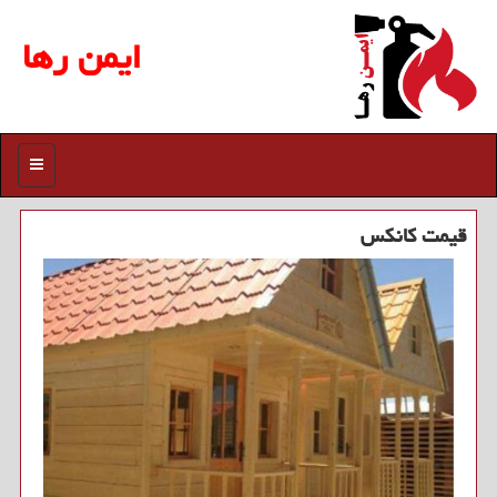
ایمن رها
منو
قیمت كانكس