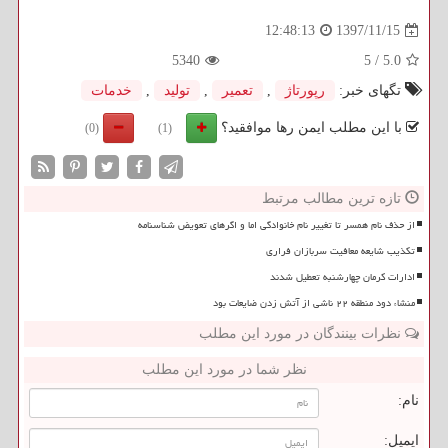
1397/11/15
12:48:13
5340
5
/
5.0
تگهای خبر:
رپورتاژ
,
تعمیر
,
تولید
,
خدمات
با این مطلب ایمن رها موافقید؟
(0)
(1)
تازه ترین مطالب مرتبط
از حذف نام همسر تا تغییر نام خانوادگی اما و اگرهای تعویض شناسنامه
تکذیب شایعه معافیت سربازان فراری
ادارات کرمان چهارشنبه تعطیل شدند
منشاء دود منطقه ۲۲ ناشی از آتش زدن ضایعات بود
نظرات بینندگان در مورد این مطلب
نظر شما در مورد این مطلب
نام:
ایمیل: