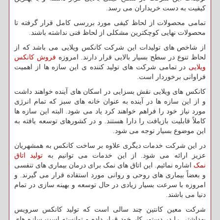
کیفیت به دست خریداران می رسد.
تمامی محصولات از لحاظ کیفی مورد بررسی کامل قرار گرفته تا
محصولات نهایی کوچکترین مشکلی از لحاظ فنی نداشته باشند.
از شاخص های تولیدات این شرکت کانکس ویلایی می باشد که از
لحاظ تنوع در سطح بسیار بالایی قرار دارند. امروزه
فروش کانکس
ویلایی
در تمامی شرکت های تولید کننده ی این سازه ها از اهمیت
فراوانی برخوردار است.
کانکس های ویلایی
نقش بسزایی در اسکان های آینده خواهند داشت
و از این سازه ها در آینده به عنوان خانه های سبز که تمام انرژی
مورد نیاز خود را فراهم خواهند کرد یاد می شود. البته این سازه ها
کاملاً قابلیت بازیافت را دارا هستند. و در کشورهای توسعه یافته به
این موضوع بسیار توجه می شود.
در این شرکت خدمات دیگری علاوه بر ساخت کانکس به همشهریان
عزیز ارائه می شود. از این خدمات می توانیم به
تولید اتاق
نمک
اشاره نمائیم. این اتاق های نمک برای درمان بیماری های تنفسی
و بعضاً بیماری های روحی و روانی مورد استفاده قرار می گیرند. و
امروزه با سرعت بسیار زیادی در حال توسعه و بهینه سازی در تمام
دنیا می باشند.
شرکت معین کانتین چند سالی است که تولید کانکس سرویس
بهداشتی را در دستور کار خود قرار داده و توانسته است سازه های