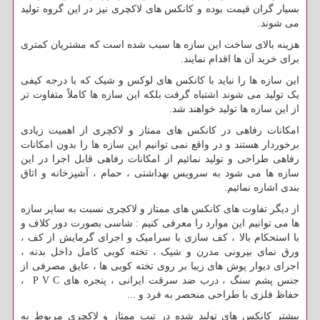
بسیار گران قیمت بوده و کانکس های لاکچری نیز در این گروه تولید
می شوند.
هزینه بالای ساخت این سازه ها سبب شده است که مشتریان کمتری
برای خرید آن ها اقدام نمایند.
این سازه ها را نباید با کانکس های لوکس و شیک که با درجه کیفی
یک تولید می شوند اشتباه گرفت بلکه این سازه ها کاملاً متفاوت تر
از این سازه ها تولید خواهند شد.
امکانات رفاهی در کانکس های ممتاز و لاکچری از اهمیت زیادی
برخوردار هستند و در واقع نمی توانیم این سازه ها را بدون امکانات
رفاهی طراحی و تولید نمائیم از امکانات رفاهی قابل اجرا در این
سازه ها می شود به سرویس بهداشتی ، حمام ، آشپزخانه و اتاق
بندی اشاره نمائیم.
از دیگر تفاوت های کانکس های ممتاز و لاکچری نسبت به سایر سازه
ها می توانیم این موارد را معرفی کنیم : شاسی بصورت دور کلاف و
با استحکام بالا ، کف سازی با سرامیک و اجرای گرمایش از کف ،
ورق نمای بیرونی مدرن و شیک ، تخته کوبی کامل داخل بدنه ،
اجرای دیوار پوش های زیبا بر روی تخته کوبی ها ، عایق مصرفی از
جنس پشم سنگ ، درب ضد سرقت ایرانی ، پنجره های P V C ،
حفاظ فلزی با طراحی منحصر به فرد و ...
بیشتر کانکس های تولید شده در تیپ ممتاز و لاکچری مربوط به