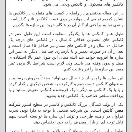
کانکس های مسکونی و کانکس ویلایی می شود.
در این مقاله مختصری در رابطه با کیفیت های متفاوت در کانکس ها
اشاره کردیم تمامی این موارد بر روی قیمت کانکس تاثیر گذار است
و نمی توانیم براحتی از کنار آن در هنگام خرید این سازه ها بگذریم.
طول عمر کانکس ها با یکدیگر متفاوت است این طول عمر در
کانکس های معمولی حداقل ۵ سال ، در کانکس های درجه یک
حداقل ۱۰ سال و در کانکس های ممتاز نیز حداقل ۱۵ سال است و
بعد از آن در صورت تعمیر و یا بازسازی چند سال دیگر به عمر این
سازه ها افزوده خواهد شد البته مبنای این طول عمر بالا استفاده ی
ممتد و بدون وقفه می باشد. ولی لازم است شرایط بالا بردن عمر
مفید این سازه ها را نیز رعایت کنیم.
این سازه ها را پس از چند سال می توانید مجدداً بفروش برسانید و
به عنوان کانکس دست دوم و کارکرده به شخص دیگری واگذار کرده
و یا با یک کانکس نو دیگر با یک فروشنده کانکس تعویض نمائید و با
پرداخت مبلغی صاحب یک کانکس جدید بشوید.
یکی از تولید کنندگان بزرگ کانکس و کانتینر در سطح کشور
شرکت
معین کانتین
است. این شرکت صنعتی با توجه به دارا بودن تجربه
فراوان در زمینه طراحی و تولید این سازه ها توانسته است سهم
قابل توجه ای از بازار مصرف را به خود اختصاص دهد.
تولیدات این شرکت در سطح کیفی بالایی قرار داشته و با بهترین