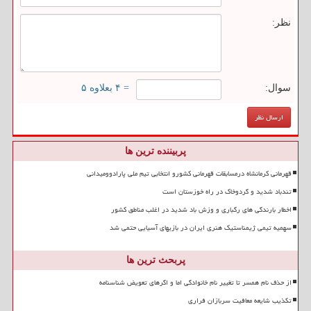
نظر:
سوال:
= ۴ بعلاوه ۵
پربیننده ترین ها
قهرمانی کرمانشاه درمسابقات قهرمانی کشورو انتخابی تیم ملی پارادوومیدانی
تندباد شدید و گردوخاک در راه خوزستان است
اخطار بارندگی های رگباری و وزش باد شدید در اغلب مناطق کشور
سهمیه تیمی ژیمناستیک هنری ایران در بازیهای آسیایی حتمی شد
پربحث ترین ها
از حذف نام همسر تا تغییر نام خانوادگی اما و اگرهای تعویض شناسنامه
تکذیب شایعه معافیت سربازان فراری