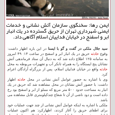
ایمن رها: سخنگوی سازمان آتش نشانی و خدمات
ایمنی شهرداری تهران از حریق گسترده در یك انبار
ابر و اسفنج در خیابان فداییان اسلام آگاهی داد.
سید جلال ملكی در گفت و گو با ایسنا
در این باره اظهار داشت:
وقوع
حادثه
حریق در یك انبار ابر و اسفنج در ساعت ۱۴: ۴۹ امروز
به سامانه ۱۲۵ اطلاع داده شد كه به دنبال آن ستاد فرماندهی آتش
نشانان پنج ایستگاه را به همراه تانكر آب و تجهیزات مربوطه به محل
حادثه
واقع در خیابان فداییان اسلام، پس از بزرگراه آزادگان اعزام
كرد.
وی با اشاره به حضور عوامل آتش نشانی در محل
حادثه
اظهار
داشت: با حضور آتش نشانان در محل مشاهده شد كه حریق در یك
انبار به مساحت حدود ۵۰۰ متر مربع كه مملو از ابر و اسفنج بود رخ
داده است و دود ناشی از آن تا شعاع چندكیلومتری قابل مشاهده می
باشد.
ملكی با اشاره به اینكه عوامل آتش نشانی از چند جهت عملیات خود
برای اطفای حریق را آغاز كردند، اظهاركرد: هم اكنون عملیات