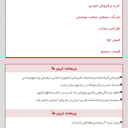
خرید و فروش خودرو
شرکت صنعتی سخت پوشش
طراحی سایت
فیش حج
قیمت بیسیم
پربیننده ترین ها
قهرمانی کرمانشاه درمسابقات قهرمانی کشورو انتخابی تیم ملی پارادوومیدانی
تندباد شدید و گردوخاک در راه خوزستان است
اخطار بارندگی های رگباری و وزش باد شدید در اغلب مناطق کشور
سهمیه تیمی ژیمناستیک هنری ایران در بازیهای آسیایی حتمی شد
پربحث ترین ها
زمین لرزه ۴ ریشتری هفتکل را لرزاند