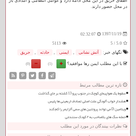
اطفای حریق در این محل ادامه دارد و عوامل انتظامی و امدادی باز
در محل حضور دارند.
1397/11/19
02:32:07
5113
5
/
5.0
تگهای خبر:
آتش نشانی
,
ایمنی
,
حادثه
,
حریق
با این مطلب ایمن رها موافقید؟
(0)
(1)
تازه ترین مطالب مرتبط
سقوط یک هواپیمای کوچک در جنوب پرو 13 کشته بر جای گذاشت
هشدار خواب آلودگی علت اصلی تصادف اربعینی ها پلیس
ویتامین D می تواند پروتئین های سمی آلزایمر را کم کند
حمله سگ های بلاصاحب به ۲ کودک سنندجی
نظرات بینندگان در مورد این مطلب