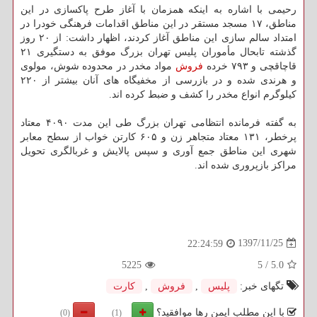
رحیمی با اشاره به اینكه همزمان با آغاز طرح پاكسازی در این
مناطق، ۱۷ مسجد مستقر در این مناطق اقدامات فرهنگی خودرا در
امتداد سالم سازی این مناطق آغاز كردند، اظهار داشت: از ۲۰ روز
گذشته تابحال مأموران پلیس تهران بزرگ موفق به دستگیری ۲۱
قاچاقچی و ۷۹۳ خرده
فروش
مواد مخدر در محدوده شوش، مولوی
و هرندی شده و در بازرسی از مخفیگاه های آنان بیشتر از ۲۲۰
كیلوگرم انواع مخدر را كشف و ضبط كرده اند.
به گفته فرمانده انتظامی تهران بزرگ طی این مدت ۴۰۹۰ معتاد
پرخطر، ۱۳۱ معتاد متجاهر زن و ۶۰۵ كارتن خواب از سطح معابر
شهری این مناطق جمع آوری و سپس پالایش و غربالگری تحویل
مراكز بازپروری شده اند.
1397/11/25
22:24:59
5225
5
/
5.0
تگهای خبر:
پلیس
,
فروش
,
كارت
با این مطلب ایمن رها موافقید؟
(0)
(1)