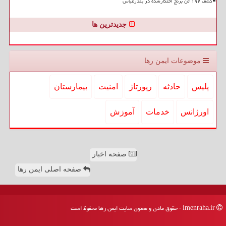
کشف ۱۹۲ تن برنج احتکارشده در بندرعباس
جدیدترین ها
موضوعات ایمن رها
پلیس
حادثه
رپورتاژ
امنیت
بیمارستان
اورژانس
خدمات
آموزش
صفحه اخبار
صفحه اصلی ایمن رها
imenraha.ir - حقوق مادی و معنوی سایت ایمن رها محفوظ است