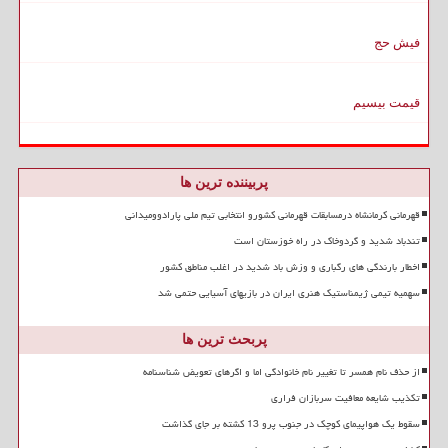
فیش حج
قیمت بیسیم
پربیننده ترین ها
قهرمانی کرمانشاه درمسابقات قهرمانی کشورو انتخابی تیم ملی پارادوومیدانی
تندباد شدید و گردوخاک در راه خوزستان است
اخطار بارندگی های رگباری و وزش باد شدید در اغلب مناطق کشور
سهمیه تیمی ژیمناستیک هنری ایران در بازیهای آسیایی حتمی شد
پربحث ترین ها
از حذف نام همسر تا تغییر نام خانوادگی اما و اگرهای تعویض شناسنامه
تکذیب شایعه معافیت سربازان فراری
سقوط یک هواپیمای کوچک در جنوب پرو 13 کشته بر جای گذاشت