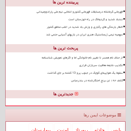
پربیننده ترین ها
قهرمانی کرمانشاه درمسابقات قهرمانی کشورو انتخابی تیم ملی پارادوومیدانی
تندباد شدید و گردوخاک در راه خوزستان است
اخطار بارندگی های رگباری و وزش باد شدید در اغلب مناطق کشور
سهمیه تیمی ژیمناستیک هنری ایران در بازیهای آسیایی حتمی شد
پربحث ترین ها
از حذف نام همسر تا تغییر نام خانوادگی اما و اگرهای تعویض شناسنامه
تکذیب شایعه معافیت سربازان فراری
سقوط یک هواپیمای کوچک در جنوب پرو 13 کشته بر جای گذاشت
کشف ۱۹۲ تن برنج احتکارشده در بندرعباس
جدیدترین ها
موضوعات ایمن رها
پلیس
حادثه
رپورتاژ
امنیت
بیمارستان