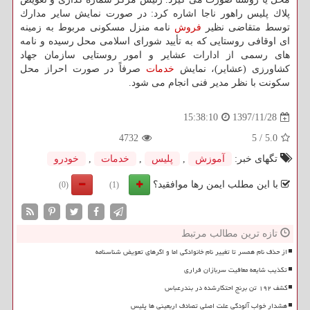
پلاك پلیس راهور ناجا اشاره كرد: در صورت نمایش سایر مدارك
توسط متقاضی نظیر
فروش
نامه منزل مسكونی مربوط به زمینه
ای اوقافی روستایی كه به تأیید شورای اسلامی محل رسیده و نامه
های رسمی از ادارات عشایر و امور روستایی سازمان جهاد
كشاورزی (عشایر)، نمایش
خدمات
صرفاً در صورت احراز محل
سكونت با نظر مدیر فنی انجام می شود.
1397/11/28
15:38:10
4732
5
/
5.0
تگهای خبر:
آموزش
,
پلیس
,
خدمات
,
خودرو
با این مطلب ایمن رها موافقید؟
(0)
(1)
تازه ترین مطالب مرتبط
از حذف نام همسر تا تغییر نام خانوادگی اما و اگرهای تعویض شناسنامه
تکذیب شایعه معافیت سربازان فراری
کشف ۱۹۲ تن برنج احتکارشده در بندرعباس
هشدار خواب آلودگی علت اصلی تصادف اربعینی ها پلیس