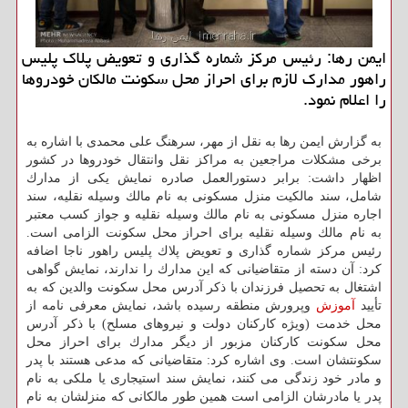
ایمن رها: رئیس مركز شماره گذاری و تعویض پلاك پلیس
راهور مدارك لازم برای احراز محل سكونت مالكان خودروها
را اعلام نمود.
به گزارش ایمن رها به نقل از مهر، سرهنگ علی محمدی با اشاره به
برخی مشكلات مراجعین به مراكز نقل وانتقال خودروها در كشور
اظهار داشت: برابر دستورالعمل صادره نمایش یكی از مدارك
شامل، سند مالكیت منزل مسكونی به نام مالك وسیله نقلیه، سند
اجاره منزل مسكونی به نام مالك وسیله نقلیه و جواز كسب معتبر
به نام مالك وسیله نقلیه برای احراز محل سكونت الزامی است.
رئیس مركز شماره گذاری و تعویض پلاك پلیس راهور ناجا اضافه
كرد: آن دسته از متقاضیانی كه این مدارك را ندارند، نمایش گواهی
اشتغال به تحصیل فرزندان با ذكر آدرس محل سكونت والدین كه به
تأیید
آموزش
وپرورش منطقه رسیده باشد، نمایش معرفی نامه از
محل خدمت (ویژه كاركنان دولت و نیروهای مسلح) با ذكر آدرس
محل سكونت كاركنان مزبور از دیگر مدارك برای احراز محل
سكونتشان است. وی اشاره كرد: متقاضیانی كه مدعی هستند با پدر
و مادر خود زندگی می كنند، نمایش سند استیجاری یا ملكی به نام
پدر یا مادرشان الزامی است همین طور مالكانی كه منزلشان به نام