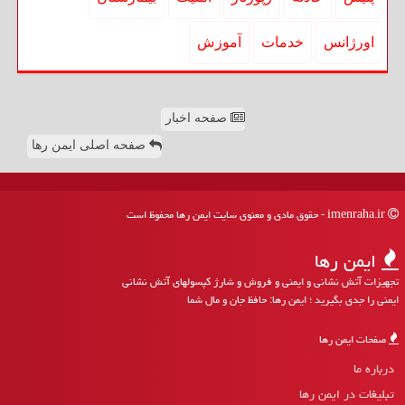
اورژانس
خدمات
آموزش
صفحه اخبار
صفحه اصلی ایمن رها
imenraha.ir - حقوق مادی و معنوی سایت ایمن رها محفوظ است
ایمن رها
تجهیزات آتش نشانی و ایمنی و فروش و شارژ کپسولهای آتش نشانی
ایمنی را جدی بگیرید ؛ ایمن رها: حافظ جان و مال شما
صفحات ایمن رها
درباره ما
تبلیغات در ایمن رها