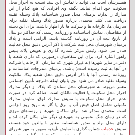
همسرشان است می توانند با نمایش این سند نسبت به احراز محل
سكونت خود اقدام نمایند. بگفته وی افرادی كه هیچ كدام از این
مدارك را ندارند برمبنای محل صدور شناسنامه پلاك وسیله نقلیه
دریافت می كنند. محمدی درباره صدور پلاك وسیله نقلیه برای
سازمان ها، كارخانه ها و شركت ها باز اظهار داشت: برای این دسته
از متقاضیان، نمایش اساسنامه و روزنامه رسمی كه حداكثر دو سال
از تاریخ ثبت آن در روزنامه گذشته باشد، الزامی است و پلاك
برمبنای شهرستان محل ثبت شركت با ذكر آدرس دقیق محل فعالیت
صادر می شود. رئیس مركز شماره گذاری و تعویض پلاك پلیس
راهور اشاره كرد: برای این متقاضیان درصورتی كه دارای شعبه یا
دفتر در سایر شهرها (به غیراز شهری كه سازمان، كارخانه یا شركت
در آنجا به ثبت رسیده است) باشند، برمبنای مندرجات اساسنامه و
روزنامه رسمی آنها با ذكر آدرس دقیق محل شعبه پلاك مالكیت
وسیله نقلیه صادر می شود. وی بابیان اینكه دفترچه تأمین اجتماعی
معتبر مربوط به شهرستان محل ستاندن كد پلاك از دیگر مدارك
احراز محل سكونت یا فعالیت مالكان است اضافه كرد: در صورت
عدم احراز محل سكونت با نمایش مدارك فوق، نمایش مدارك
تكمیلی شامل اصل فیش آب یا برق یا گاز به تاریخ روز الزامی
است. محمدی متذكر شد: برای ساكنان شهرها و روستاهای مرزی
كه در زمان جنگ تحمیلی به شهرهای دیگر نقل مكان كرده اند و
دارای محل تولد و صدور شناسنامه مغایر با والدین خود هستند،
نمایش
خدمات
شماره گذاری با نمایش تأییدیه ممهور به مهر شورای
محل یا روستا صورت می گیرد. رئیس مركز شماره گذاری و تعویض