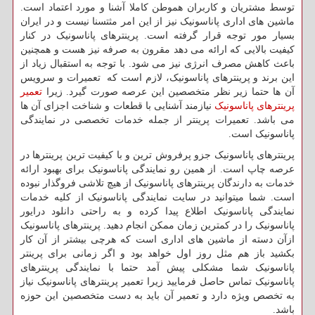
توسط مشتریان و کاربران هموطن کاملا آشنا و مورد اعتماد است.
ماشین های اداری پاناسونیک نیز از این امر مثتسنا نیست و در ایران
بسیار مور توجه قرار گرفته است. پرینترهای پاناسونیک در کنار
کیفیت بالایی که ارائه می دهد مقرون به صرفه نیز هست و همچنین
باعث کاهش مصرف انرژی نیز می شود. با توجه به استقبال زیاد از
این برند و پرینترهای پاناسونیک، لازم است که تعمیرات و سرویس
آن ها حتما زیر نظر متخصصین این عرصه صورت گیرد. زیرا
تعمیر
پرینترهای پاناسونیک
نیازمند آشنایی با قطعات و شناخت اجزای آن ها
می باشد. تعمیرات پرینتر از جمله خدمات تخصصی در نمایندگی
پاناسونیک است.
پرینترهای پاناسونیک جزو پرفروش ترین و با کیفیت ترین پرینترها در
عرصه چاپ است. از همین رو نمایندگی پاناسونیک برای بهبود ارائه
خدمات به دارندگان پرینترهای پاناسونیک از هیچ تلاشی فروگذار نبوده
است. شما میتوانید در سایت نمایندگی پاناسونیک از کلیه خدمات
نمایندگی پاناسونیک اطلاع پیدا کرده و به راحتی دانلود درایور
پاناسونیک را در کمترین زمان ممکن انجام دهید. پرینترهای پاناسونیک
ازآن دسته از ماشین های اداری است که هرچی بیشتر از آن کار
بکشید باز هم مثل روز اول خواهد بود و اگر زمانی برای پرینتر
پاناسونیک شما مشکلی پیش آمد حتما با نمایندگی پرینترهای
پاناسونیک تماس حاصل فرمایید زیرا تعمیر پرینترهای پاناسونیک نیاز
به تخصص ویژه دارد و تعمیر آن باید به دست متخصصین این حوزه
باشد.