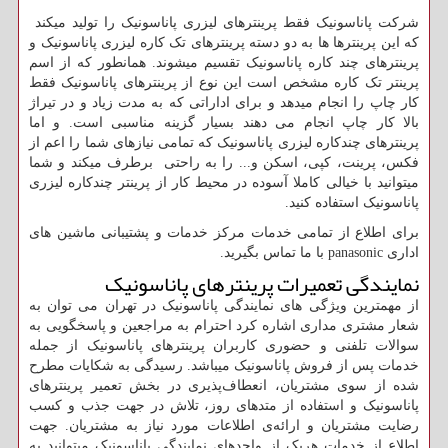
شرکت پاناسونیک فقط پرینترهای لیزری پاناسونیک را تولید میکند
که این پرینترها ها به دو دسته پرینترهای تک کاره لیزری پاناسونیک و
پرینترهای چند کاره پاناسونیک تقسیم میشوند. همانطور که از اسم
پرینتر تک کاره مشخص است این نوع از پرینترهای پاناسونیک فقط
کار چاپ را انجام میدهد و برای اداراتی که به مدت زیاد و در تیراژ
بالا کار چاپ انجام می دهند بسیار گزینه مناسبی است. و اما
پرینترهای چندکاره لیزری پاناسونیک که تمامی نیازهای شما را اعم از
فکس، پرینت، کپی، اسکن و... را به راحتی برطرف میکند و شما
میتوانید با خیالی کاملا آسوده در محیط کار از پرینتر چندکاره لیزری
پاناسونیک استفاده کنید.
برای اطلاع از تمامی خدمات مرکز خدمات و پشتیبانی ماشین های
اداری
panasonic
با ما تماس بگیرید.
نمایندگی تعمیرات پرینترهای پاناسونیک
از مهمترین ویژگی های نمایندگی پاناسونیک در تهران می توان به
شعار مشتری مداری اشاره کرد احترام به مراجعین و پاسخگویی به
سوالات تلفنی و حضوری کاربران پرینترهای پاناسونیک از جمله
خدمات پس از فروش پاناسونیک میباشد. رسیدگی به شکایات مطرح
شده از سوی مشتریان، انعطاف‌پذیری در بخش تعمیر پرینترهای
پاناسونیک و استفاده از متدهای روز، تلاش در جهت جذب و کسب
رضایت مشتریان و ارائه‌ی اطلاعات مورد نیاز به مشتریان. جهت
اطلاع از خدمات هریک از واحدهای نمایندگی پاناسونیک میتوانید به