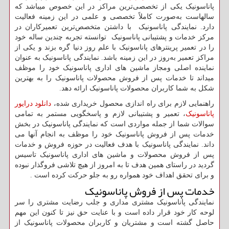
پاناسونیک یکی از تخصصی‌ترین مراکز در این خصوص میباشد که
سالهاست به‌صورت کاملاً تخصصی و علمی در این زمینه فعالیت
دارد. نمایندگی پاناسونیک با داشتن متخصص‌ترین تعمیرکاران در
مرکز خدمات و پشتیبانی پاناسونیک توانسته‌ تجربه چندین ساله خود
را در تعمیر پرینترهای پاناسونیک با علم روز دنیا گره بزند و یکی از
مراکز تعمیر به‌روز در این زمینه باشد. نمایندگی پاناسونیک به عنوان
نماینده اصلی ومجاز ماشین های اداری پاناسونیک خود را موظف
میداند تا خدمات پس از فروش محصولات پاناسونیک را به بهترین
شکل به شما کاربران محصولات پاناسونیک ارائه دهد.
راهنمایی لازم برای راه اندازی محصول خریداری شده،
دانلود درایور
پاناسونیک
، تعمیر و پشتیبانی لازم و پاسخگویی مستمر به تمامی
سوالات شما از جمله مواردی است که نمایندگی پاناسونیک در بخش
خدمات پس از فروش پاناسونیک خود را موظف به انجام آنها می
داند. نمایندگی پاناسونیک با هدف فعالیت در حوزه فروش و خدمات
پس از فروش محصولات و ماشین های اداری پاناسونیک تاسیس
گردید در راستای همین هدف تا به امروز از هیچ تلاشی فروگذار نبوده
و برای تحقق اهداف خود همواره رو به جلو حرکت کرده است .
خدمات پس از فروش پاناسونیک
نمایندگی پاناسونیک مشتری مداری و جلب رضایت مشتری را سر
لوحه کار خود قرار داده است و با عنایت حق نیز تا کنون این مهم
حاصل گشته است و مشتریان و کاربران محصولات پاناسونیک از