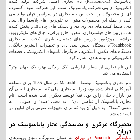
پاناسونیک (
Panasonicku
) نام تجاری اصلی شرکت تولید کننده
الکترونیک ژاپنی شرکت پاناسونیک است. این شرکت طیف گسترده
ای از محصولات را تحت این نام تجاری در سراسر جهان تولید می
کند، از جمله این محصولات میتوان به تلویزیون های پلاسما و ال سی
دی، ضبط کننده های دی وی دی و دیسک های
Blu-ray
و پخش کننده
ها، دوربین های فیلمبرداری، تلفن، جارو برقی، اجاق های مایکروویو،
تراشه، پروژکتور، دوربین های دیجیتال، باتری، (تحت نام تجاری
Toughbook
)، دستگاه پخش سی دی و تجهیزات استریو خانگی،
دستگاه های فکس، اسکنرها، چاپگرها، تابلوهای الکترونیکی، قطعات
الکترونیکی و نیمه هادی اشاره کرد.
این نام تجاری از شعار بازاریابی "یک زندگی بهتر، یک جهان بهتر"
استفاده می کند.
نام تجاری پاناسونیک توسط
Matsushita
در سال 1955 برای منطقه
آمریکایی ایجاد شده بود، زیرا نام تجاری ملی که نام تجاری اصلی آن
در بازار داخلی ژاپن بود، قبلا توسط دیگران ثبت شده است. نام
تجاری پاناسونیک از عناصر "پان" - به معنی "همه" و "صوتی" - به
معنی "صدا" - به دلیل آن بود که برای تجهیزات صوتی برای اولین بار
استفاده شد.
تعمیرگاه مرکزی و نمایندگی مجاز پاناسونیک در
تهران
نمایندگی
Panasonic
در تهران
به عنوان تعمیرگاه مجاز پرینترهای