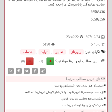
سایت نمایندگی پاناسونیک مراجعه کنید.
66583436
66582356
1397/12/24
23:49:22
5190
5
/
5.0
تگهای خبر:
رپورتاژ
,
تعمیر
,
تولید
,
خدمات
با این مطلب ایمن رها موافقید؟
(0)
(1)
تازه ترین مطالب مرتبط
اسامی ژل های بدون مجوز شستشوی پوست
از حذف نام همسر تا تغییر نام خانوادگی اما و اگرهای تعویض شناسنامه
تکذیب شایعه معافیت سربازان فراری
ادارات کرمان چهارشنبه تعطیل شدند