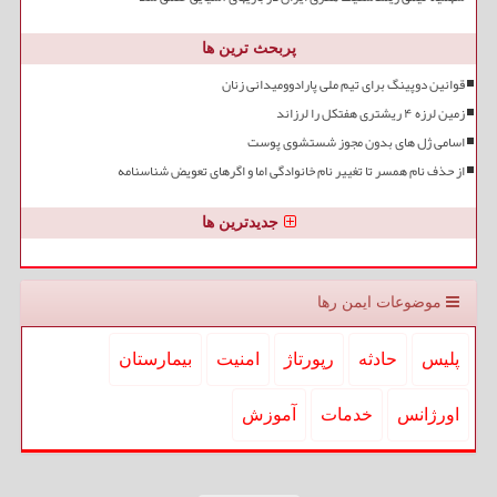
پربحث ترین ها
قوانین دوپینگ برای تیم ملی پارادوومیدانی زنان
زمین لرزه ۴ ریشتری هفتکل را لرزاند
اسامی ژل های بدون مجوز شستشوی پوست
از حذف نام همسر تا تغییر نام خانوادگی اما و اگرهای تعویض شناسنامه
جدیدترین ها
موضوعات ایمن رها
پلیس
حادثه
رپورتاژ
امنیت
بیمارستان
اورژانس
خدمات
آموزش