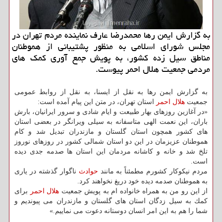
به گزارش ایمن رها محمدرضا عارف نماینده مردم تهران در
مجلس شورای اسلامی به منظور پشتیبانی از هموطنان
مناطق سیل زده كشور، به پویش جمع آوری كمك های
مردمی جمعیت هلال احمر پیوست.
به گزارش ایمن رها به نقل از ایسنا، به نقل از روابط عمومی
جمعیت
هلال احمر
استان تهران، در متن این پیام آمده است:
«در آغازین روزهای بهار طبیعت و ایام شادی و سرور ایرانیان، بارش
باران، این نعمت الهی متاسفانه به سیلی ویرانگر در بعضی استان
های كشور همچون استان گلستان و مازندران تبدیل شد و كام
هموطنان عزیزمان در این دو استان شمالی كشور در روزهای نوروز
تلخ شد و خانه و كاشانه مردمان این استان ها صدمه جدی دیده
است.
مردم نیكوكار كشورم مطمئناً به مانند
حوادث
ناگوار گذشته در یاری
به هموطنان صدمه دیده خود دریغ نخواهند كرد.
از این رو من به همراه خانواده ام به پویش جمعیت
هلال احمر
برای
كمك به سیل زدگان استان های گلستان و مازندران می پیوندیم و
شما را هم به این امر انسان دوستانه دعوت می نماییم.»