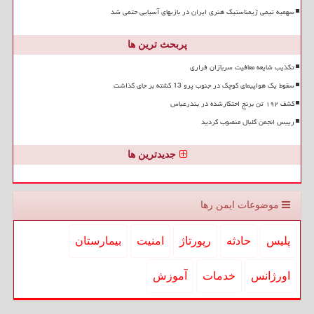
سهمیه تیمی ژیمناستیک هنری ایران در بازیهای آسیایی حتمی شد
پربحث ترین ها
تکذیب شایعه معافیت سربازان فراری
سقوط یک هواپیمای کوچک در جنوب پرو 13 کشته بر جای گذاشت
کشف ۱۹۲ تن برنج احتکارشده در بندرعباس
رییس انجمن گلبال منصوب گردید
جدیدترین ها
موضوعات ایمن رها
پلیس
حادثه
رپورتاژ
امنیت
بیمارستان
اورژانس
خدمات
آموزش