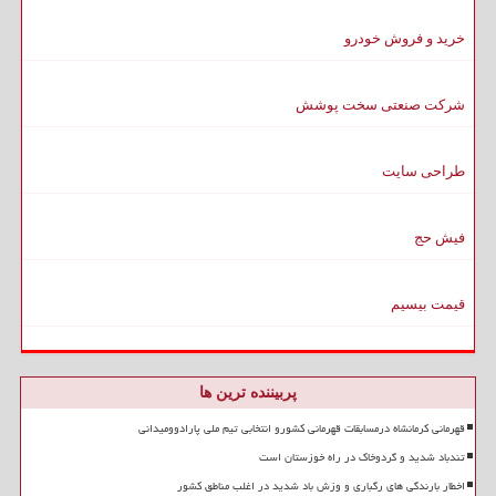
خرید و فروش خودرو
شرکت صنعتی سخت پوشش
طراحی سایت
فیش حج
قیمت بیسیم
پربیننده ترین ها
قهرمانی کرمانشاه درمسابقات قهرمانی کشورو انتخابی تیم ملی پارادوومیدانی
تندباد شدید و گردوخاک در راه خوزستان است
اخطار بارندگی های رگباری و وزش باد شدید در اغلب مناطق کشور