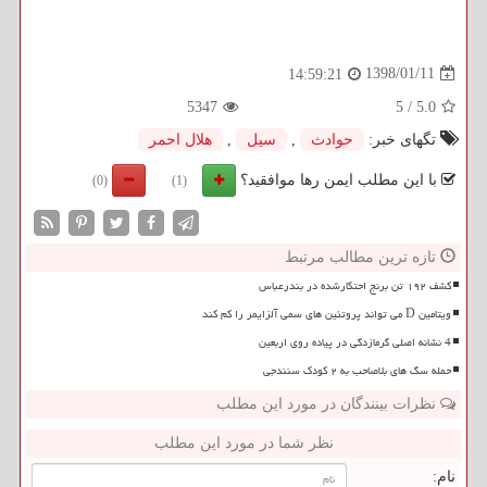
1398/01/11
14:59:21
5347
5
/
5.0
تگهای خبر:
حوادث
,
سیل
,
هلال احمر
با این مطلب ایمن رها موافقید؟
(0)
(1)
تازه ترین مطالب مرتبط
کشف ۱۹۲ تن برنج احتکارشده در بندرعباس
ویتامین D می تواند پروتئین های سمی آلزایمر را کم کند
4 نشانه اصلی گرمازدگی در پیاده روی اربعین
حمله سگ های بلاصاحب به ۲ کودک سنندجی
نظرات بینندگان در مورد این مطلب
نظر شما در مورد این مطلب
نام: