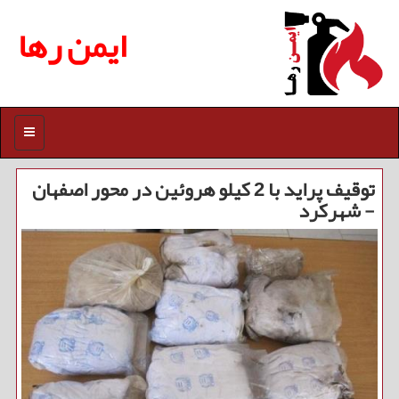
ایمن رها
منو
توقیف پراید با 2 كیلو هروئین در محور اصفهان
- شهركرد