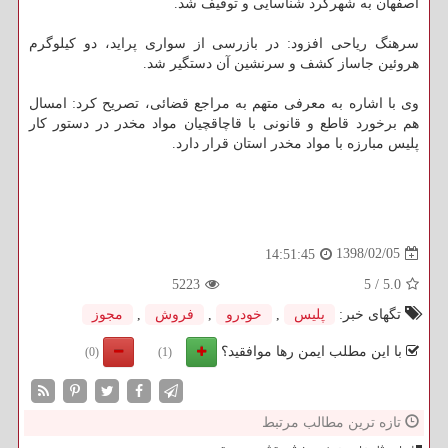
اصفهان به شهركرد شناسایی و توقیف شد.
سرهنگ ریاحی افزود: در بازرسی از سواری پراید، دو كیلوگرم
هروئین جاساز كشف و سرنشین آن دستگیر شد.
وی با اشاره به معرفی متهم به مراجع قضائی، تصریح كرد: امسال
هم برخورد قاطع و قانونی با قاچاقچیان مواد مخدر در دستور كار
پلیس مبارزه با مواد مخدر استان قرار دارد.
1398/02/05
14:51:45
5223
5
/
5.0
تگهای خبر:
پلیس
,
خودرو
,
فروش
,
مجوز
با این مطلب ایمن رها موافقید؟
(0)
(1)
تازه ترین مطالب مرتبط