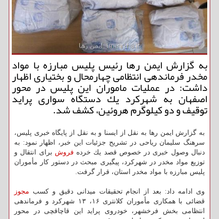
به گزارش ایمن رها رئیس پلیس مبارزه با مواد
مخدر فرماندهی انتظامی چهارمحال و بختیاری اظهار
داشت: در عملیات ماموران این پلیس در محور
اصفهان به شهركرد یك دستگاه سواری پراید
توقیف و دو كیلوگرم هروئین، كشف شد.
به گزارش ایمن رها به نقل از ایسنا و به نقل از پایگاه خبری پلیس،
سرهنگ سلیمان ریاحی در تشریح جزئیات این خبر، اظهار نمود: به
دنبال وصول خبری در خصوص قصد یك خرده
فروش
برای انتقال و
توزیع مواد مخدر در شهركرد، پیگیری مبحث در دستور كار مأموران
پلیس مبارزه با مواد مخدر استان، قرار گرفت.
وی ادامه داد: بعد از انجام تحقیقات میدانی دقیق و كسب
مجوز
قضائی با همكاری مأموران كلانتری ۱۶، ۱۳ شهركرد و فرماندهی
انتظامی بخش فرخشهر، خودروی پراید این قاچاقچی در محور