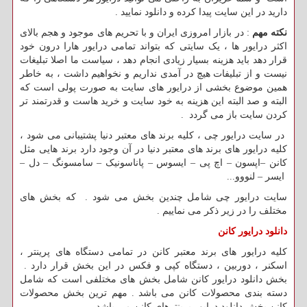
دارید در این سایت پیدا کرده و دانلود نمایید .
نکته مهم
: در بازار امروزی ایران و با تحریم های موجود و هجم بالای
اکثر درایور ها ، یک سایتی که بتواند تمامی درایور هارا درون خود
قرار دهد باید هزینه بسیار زیادی انجام دهد ، سیاست ما اصلا تبلیغات
نیست و از تبلیفات هیچ در آمدی نداریم و نخواهیم داشت ، به خاطر
همین موضوع بخشی از درایور های سایت به صورت پولی است که
البته و صد البته این هزینه به خود سایت و خرید هاست و قدرتمند تر
کردن سایت باز می گردد .
در سایت درایور چی ، کلیه برند های معتبر دنیا پشتیبانی می شود ،
کلیه درایور های برند های معتبر دنیا در آن وجود دارد برند هایی مثل
کانن –اپسون – اچ پی – ایسوس – پاناسونیک – سامسونگ – دل –
ایسر – لنووو...
سایت درایور چی شامل چندین بخش می شود . که بخش های
مختلف را در زیر ذکر می نماییم .
دانلود درایور کانن
کلیه درایور های برند معتبر کانن در تمامی دستگاه های پرینتر ،
اسکنر ، دوربین ، دستگاه کپی و فکس در این بخش قرار دارد .
بخش دانلود درایور کانن شامل بخش های مختلفی است که شامل
دسته بندی محصولات کانن می باشد . مهم ترین بخش محصولات
کانن بخش دانلود درایور پرینترهای کانن می باشد