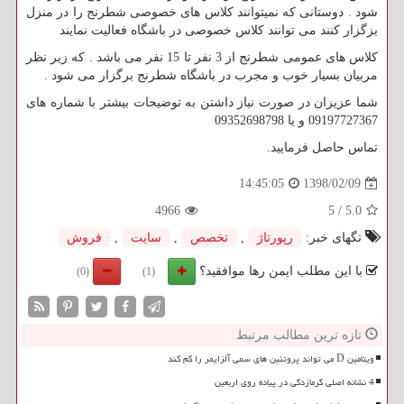
شود . دوستانی که نمیتوانند کلاس های خصوصی شطرنج را در منزل
بزگزار کنند می توانند کلاس خصوصی در باشگاه فعالیت نمایند
کلاس های عمومی شطرنج از 3 نفر تا 15 نفر می باشد . که زیر نظر
مربیان بسیار خوب و مجرب در باشگاه شطرنج برگزار می شود .
شما عزیزان در صورت نیاز داشتن به توضیحات بیشتر با شماره های
09197727367 و یا 09352698798
تماس حاصل فرمایید.
1398/02/09
14:45:05
4966
5
/
5.0
تگهای خبر:
رپورتاژ
,
تخصص
,
سایت
,
فروش
با این مطلب ایمن رها موافقید؟
(0)
(1)
تازه ترین مطالب مرتبط
ویتامین D می تواند پروتئین های سمی آلزایمر را کم کند
4 نشانه اصلی گرمازدگی در پیاده روی اربعین