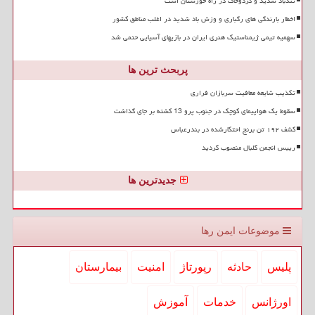
تندباد شدید و گردوخاک در راه خوزستان است
اخطار بارندگی های رگباری و وزش باد شدید در اغلب مناطق کشور
سهمیه تیمی ژیمناستیک هنری ایران در بازیهای آسیایی حتمی شد
پربحث ترین ها
تکذیب شایعه معافیت سربازان فراری
سقوط یک هواپیمای کوچک در جنوب پرو 13 کشته بر جای گذاشت
کشف ۱۹۲ تن برنج احتکارشده در بندرعباس
رییس انجمن گلبال منصوب گردید
جدیدترین ها
موضوعات ایمن رها
پلیس
حادثه
رپورتاژ
امنیت
بیمارستان
اورژانس
خدمات
آموزش