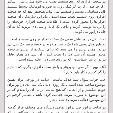
در سخت افزاری که روی سیتسم نصب می شود مثل پرینتر ، اسکنر
، کارت صدا ، کارت گرافیک ، و... به صورت اتوماتیک توسط سیستم
قابل شناسایی نیستند و سیستم نمی تواند تشخیص دهد که چه سخت
افزاری روی سیستم نصب شده است . بنابراین سازندگان آن سخت
افزار ها را مجبور کرده است تا اطلاعات سخت افزاری خودشان را
را برنامه نویسی کرده و داخل یک فایل و سی دی بریزند که به آن
فایل درایور می گویند .
به عبارتی درایور فایل نصبی یک سخت افزار بر روی سیستم است ،
به طور مثال وقتی شما یک پرینتر میخرید در جعبه پرینتر یک سی دی
درایور همان پرینتر را می بینید که برای استفاده از پرینتر مربوطه
مجبور هستید آن سی دی را نصب کنید ، آن سی دی همان فایل
درایور پرینتر شماست که بر روی سی دی ریخته شده است .
نکته مهم
: اگر سی دی پرینتر و یا هر سخت افزار دیگری که داشتیم
را گم کردیم چکار باید بکنیم ؟
خب جواب سوال شما هدف ماست . سایت درایورچی برای همین
موضوع ساخته شده است ، یک روزی دنبال یک سی دی درایور برای
خودم میگشتم و از انجایی که هیچ سایت ایرانی ای را ندیدم که در
این موضوع به صورت مرتب فعالیت کرده باشد ، تصمیم گرفتم در
این موضوع فعالیت مرتبی داشته باشم .
در سایت درایور چی درایور تمامی دستگاه های مختلف قرار گرفته
است و شما عزیزان به راحتی می توانید درایور هر دستگاهی را که