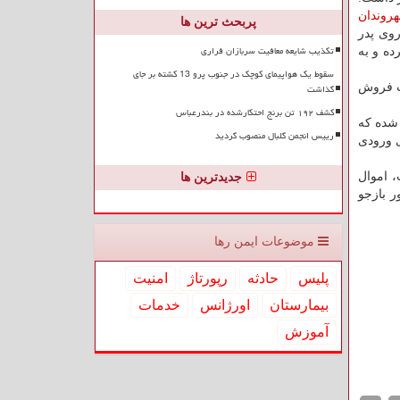
روندان
پربحث ترین ها
روی پدر
تکذیب شایعه معافیت سربازان فراری
ده و به
سقوط یک هواپیمای کوچک در جنوب پرو 13 کشته بر جای
ت فروش
گذاشت
کشف ۱۹۲ تن برنج احتکارشده در بندرعباس
 كشف شده كه
رییس انجمن گلبال منصوب گردید
ی ورودی
، اموال
جدیدترین ها
ر بازجو
موضوعات ایمن رها
پلیس
حادثه
رپورتاژ
امنیت
بیمارستان
اورژانس
خدمات
آموزش