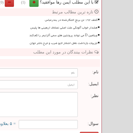
با این مطلب ایمن رها موافقید؟
(0)
(1)
تازه ترین مطالب مرتبط
کشف ۱۹۲ تن برنج احتکارشده در بندرعباس
هشدار خواب آلودگی علت اصلی تصادف اربعینی ها پلیس
ویتامین D می تواند پروتئین های سمی آلزایمر را کم کند
جزییات بازداشت عامل انتشار لایو ضرب و جرح دختر جوان
نظرات بینندگان در مورد این مطلب
ن
نام:
ایمیل:
نظر:
سوال:
= ۵ بعلاوه ۴