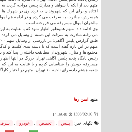
متهم بعد از آنكه با شواهد و مدارك پلیس مواجه گردید ب
افتاده و برای این كه شهروندان به تردد وی در شهرك ها و
همسرش، مبادرت به سرقت می كرده و در ادامه هم اموال م
مالخران اموال مسروقه می فروخته است.
وی ادامه داد: متهم همینطور اظهار نمود كه با عنایت به ا
می رفته مبادرت به سرقت این دسته از وسایل می كرده 
متهم در این باره گفته است كه با دسته بندی كلیدها و كد
مجتمع ها و منازل شهروندان مطابقت داشته را پیدا كند و ب
رئیس پایگاه پنجم پلیس آگاهی تهران بزرگ در انتها اظه
مسروقه خویش را شناسایی كرده و با عنایت به این كه ام
شعبه هشتم دادسرای ناحیه ۱۰ تهران، متهم در اختیار كارآگاهان پایگاه پنجم پلیس آگاهی تهران بزرگ قرار دارد.
منبع:
ایمن رها
1398/02/16
14:39:40
تگهای خبر:
پلیس
,
تخصص
,
خودرو
,
سرقت