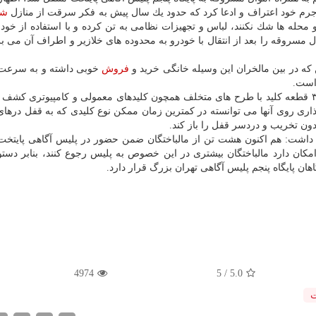
ه جرم خود اعتراف و ادعا كرد كه حدود یك سال پیش به فكر سرقت از منازل
شه
 محله ها شك نكنند، لباس و تجهیزات نظامی به تن كرده و با استفاده از خود
سروقه را بعد از انتقال با خودرو به محدوده های خلازیر و اطراف آن می بر
ین كه در بین مالخران این وسیله خانگی خرید و
فروش
خوبی داشته و به سرع
است.
طبق گزارش پلیس آگاهی؛ در بازرسی از وسایل متهم ۳۰۰ قطعه كلید با طرح های متخلف همچون كلیدهای معمولی و كامپیوتری
گذاری روی آنها می توانسته در كمترین زمان ممكن نوع كلیدی كه به قفل درها
دون تخریب و دردسر قفل را باز كند.
ار داشت: هم اكنون هشت تن از مالباختگان ضمن حضور در پلیس آگاهی پایتخت
كان دارد مالباختگان بیشتری در این خصوص به پلیس رجوع كنند، بنابر دستو
4974
5
/
5.0