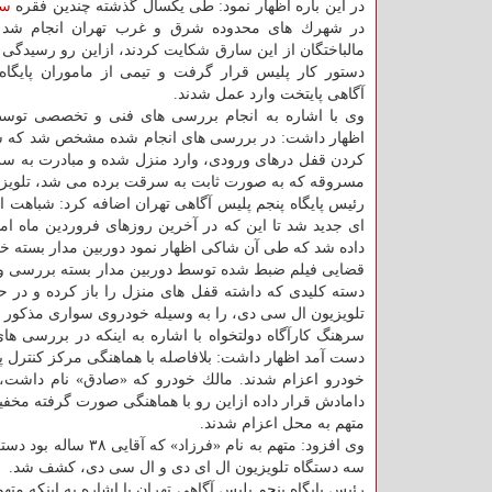
در این باره اظهار نمود: طی یكسال گذشته چندین فقره
س
در شهرك های محدوده شرق و غرب تهران انجام شد 
مالباختگان از این سارق شكایت كردند، ازاین رو رسیدگی 
دستور كار پلیس قرار گرفت و تیمی از ماموران پایگاه
آگاهی پایتخت وارد عمل شدند.
وی با اشاره به انجام بررسی های فنی و تخصصی توسط
اظهار داشت: در بررسی های انجام شده مشخص شد كه سرقت
كردن قفل درهای ورودی، وارد منزل شده و مبادرت به س
مسروقه كه به صورت ثابت به سرقت برده می شد، تلویزیون
رئیس پایگاه پنجم پلیس آگاهی تهران اضافه كرد: شباهت ای
ای جدید شد تا این كه در آخرین روزهای فروردین ماه ام
داده شد كه طی آن شاكی اظهار نمود دوربین مدار بسته خا
قضایی فیلم ضبط شده توسط دوربین مدار بسته بررسی و 
دسته كلیدی كه داشته قفل های منزل را باز كرده و در 
تلویزیون ال سی دی، را به وسیله خودروی سواری مذكور
سرهنگ كارآگاه دولتخواه با اشاره به اینكه در بررسی ه
دست آمد اظهار داشت: بلافاصله با هماهنگی مركز كنترل 
خودرو اعزام شدند. مالك خودرو كه «صادق» نام داشت،
دامادش قرار داده ازاین رو با هماهنگی صورت گرفته مخفیگ
متهم به محل اعزام شدند.
وی افزود: متهم به 
سه دستگاه تلویزیون ال ای دی و ال سی دی، كشف شد.
رئیس پایگاه پنجم پلیس آگاهی تهران با اشاره به اینكه مت