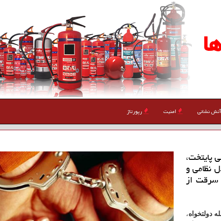
ا
تش نشانی
امنیت
رپورتاژ
ی پایتخت،
 نظامی و
درت به سرقت از
ه دولتخواه
،