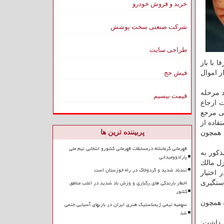
خرید و فروش خودرو
شرکت صنعتی سخت پوشش
طراحی سایت
 با باز
 اموال
فیش حج
د مرحله
قیمت بیسیم
ت ارجاع
گی مرجع
اده از
پربیننده ترین ها
ل همچون
قهرمانی کرمانشاه درمسابقات قهرمانی کشورو انتخابی تیم ملی
ذكور به
پارادوومیدانی
زل مالك
تندباد شدید و گردوخاک در راه خوزستان است
اختیار
اخطار بارندگی های رگباری و وزش باد شدید در اغلب مناطق
دستگیری
کشور
روقه همچون
سهمیه تیمی ژیمناستیک هنری ایران در بازیهای آسیایی حتمی
شد
ر داشت: