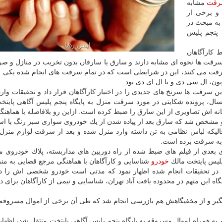
رقت
مشابه
و برخی از
به مبحث در
 پنجم پلیس
 كارآگاهان
 ها نحوه ای مشابه دارند و سارق یا سارقان بدون تخریب در منازل و صرفا
رقت می كنند، این در شرایطی است كه در تمام سرقت های انجام شده یكی از
، ال سی دی و یا ال ای دی بود.
ن سرقت ها سرنخ های جدیدی را در اختیار كارآگاهان قرار داد و تحقیقات وار
سال، پرونده شكایتی در مورد سرقت منزل به پایگاه پنجم پلیس آگاهی پایتخ
نه اش تصاویری از این سارق را ضبط كرده است. ازاین رو بلافاصله با هماهن
مشخص شد كه سارق بعد از پیاده شدن از یك خودروی سواری سبز رنگ با استف
حالیكه لباس نظامی به تن داشته وارد منزل شده و بعد از سرقت لوازم منز
 به سرقت برده است.
ای بعدی از فیلم های ضبط شده از راه دوربین های مداربسته، پلاك خودروی م
پلیس پایتخت مالك
خودرو
شناسایی و كارآگاهان با هماهنگی مرجع قضایی به من
 در تحقیقات انجام شده اظهار نمود كه مدتی است خودرو شخصی اش را در 
اه این متهم در محدوده یافت آباد تهران، شناسایی و تیمی از كارآگاهان برای 
نام «فرزاد» كه آقایی ۳۸ ساله بود دستگیر و از مخفیگاهش هم بازرسی انجام شد كه طی آن برخی از اموال مس
هم به همراه اموال مسروقه به پایگاه پنجم پلیس آگاهی پایتخت منتقل شد، اظها