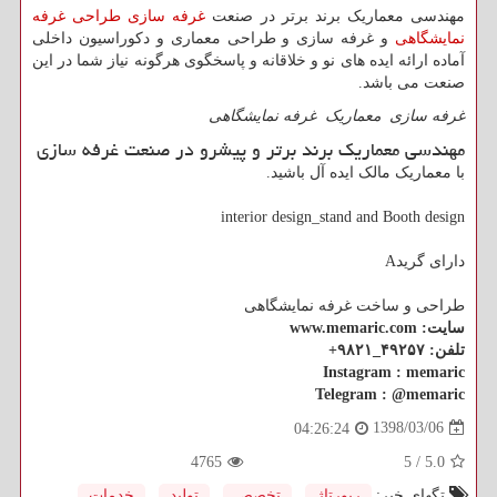
مهندسی معماریک برند برتر در صنعت
غرفه سازی
طراحی غرفه
نمایشگاهی
و غرفه سازی و طراحی معماری و دکوراسیون داخلی
آماده ارائه ایده های نو و خلاقانه و پاسخگوی هرگونه نیاز شما در این
صنعت می باشد.
غرفه سازی
معماریک
غرفه نمایشگاهی
مهندسی معماریک برند برتر و پیشرو در صنعت غرفه سازی
با معماریک مالک ایده آل باشید.
interior design_stand and Booth design
دارای گریدA
طراحی و ساخت غرفه نمایشگاهی
سایت: www.memaric.com
تلفن: ۴۹۲۵۷_۹۸۲۱+
Instagram : memaric
Telegram : @memaric
1398/03/06
04:26:24
4765
5
/
5.0
تگهای خبر:
رپورتاژ
,
تخصص
,
تولید
,
خدمات