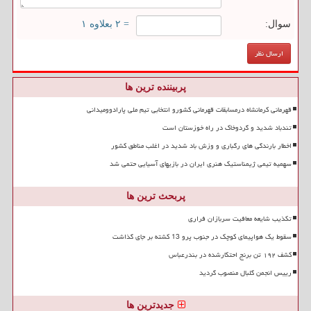
سوال:
= ۲ بعلاوه ۱
پربیننده ترین ها
قهرمانی کرمانشاه درمسابقات قهرمانی کشورو انتخابی تیم ملی پارادوومیدانی
تندباد شدید و گردوخاک در راه خوزستان است
اخطار بارندگی های رگباری و وزش باد شدید در اغلب مناطق کشور
سهمیه تیمی ژیمناستیک هنری ایران در بازیهای آسیایی حتمی شد
پربحث ترین ها
تکذیب شایعه معافیت سربازان فراری
سقوط یک هواپیمای کوچک در جنوب پرو 13 کشته بر جای گذاشت
کشف ۱۹۲ تن برنج احتکارشده در بندرعباس
رییس انجمن گلبال منصوب گردید
جدیدترین ها