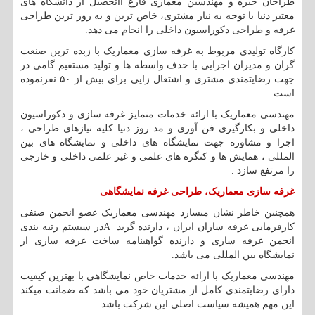
طراحان خبره و مهندسین معماری فارغ ااتحصیل از دانشگاه های
معتبر دنیا با توجه به نیاز مشتری، خاص ترین و به روز ترین طراحی
غرفه و طراحی دکوراسیون داخلی را انجام می دهد.
کارگاه تولیدی مربوط به غرفه سازی معماریک با زبده ترین صنعت
گران و مدیران اجرایی با حذف واسطه ها و تولید مستقیم گامی در
جهت رضایتمندی مشتری و اشتغال زایی برای بیش از ۵۰ نفرنموده
است.
مهندسی معماریک با ارائه خدمات متمایز غرفه سازی و دکوراسیون
داخلی و بکارگیری فن آوری و مد روز دنیا کلیه نیازهای طراحی ،
اجرا و مشاوره جهت نمایشگاه های داخلی و نمایشگاه های بین
المللی ، همایش ها و کنگره های علمی و غیر علمی داخلی و خارجی
را مرتفع سازد .
غرفه سازی معماریک، طراحی غرفه نمایشگاهی
همچنین خاطر نشان میسازد مهندسی معماریک عضو انجمن صنفی
کارفرمایی غرفه سازان ایران ، دارنده گرید
A
در سیستم رتبه بندی
انجمن غرفه سازی و دارنده گواهینامه ساخت غرفه سازی از
نمایشگاه بین المللی می باشد.
مهندسی معماریک با ارائه خدمات خاص نمایشگاهی با بهترین کیفیت
دارای رضایتمندی کامل از مشتریان خود می باشد که ضمانت میکند
این مهم همیشه سیاست اصلی این شرکت باشد.