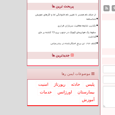
پربحث ترین ها
از حذف نام همسر تا تغییر نام خانوادگی اما و اگرهای تعویض
شناسنامه
تکذیب شایعه معافیت سربازان فراری
سقوط یک هواپیمای کوچک در جنوب پرو 13 کشته بر جای
گذاشت
کشف ۱۹۲ تن برنج احتکارشده در بندرعباس
جدیدترین ها
موضوعات ایمن رها
پلیس
حادثه
رپورتاژ
امنیت
بیمارستان
اورژانس
خدمات
آموزش