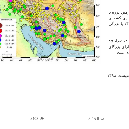
س این گزارش، در اردیبهشت ماه ۱۳۹۸ تعداد ۱۲ زمین لرزه با
زه نگاری كشوری
به ثبت رسیده است كه بزرگ ترین آنها در تاریخ ۲۱/‏۰۲/‏۱۳۹۸‬ با بزرگی
از لحاظ آماری ۹۲۴ زمین لرزه دارای بزرگای كوچك تر از ۳، تعداد ۸۵
تعداد ۱۱ زمین لرزه دارای بزرگای
شت ۱۳۹۸
5408
5
/
5.0