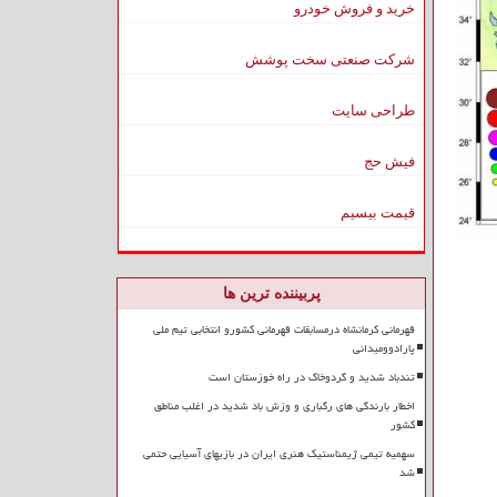
خرید و فروش خودرو
شرکت صنعتی سخت پوشش
طراحی سایت
فیش حج
قیمت بیسیم
پربیننده ترین ها
قهرمانی کرمانشاه درمسابقات قهرمانی کشورو انتخابی تیم ملی
پارادوومیدانی
تندباد شدید و گردوخاک در راه خوزستان است
اخطار بارندگی های رگباری و وزش باد شدید در اغلب مناطق
کشور
سهمیه تیمی ژیمناستیک هنری ایران در بازیهای آسیایی حتمی
شد