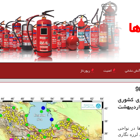
ا
تش نشانی
امنیت
رپورتاژ
ری كشوری
اردیبهشت
ا در نواحی
لرزه نگاری