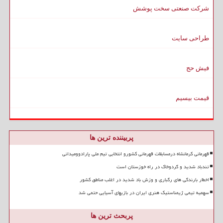
شرکت صنعتی سخت پوشش
طراحی سایت
فیش حج
قیمت بیسیم
پربیننده ترین ها
قهرمانی کرمانشاه درمسابقات قهرمانی کشورو انتخابی تیم ملی پارادوومیدانی
تندباد شدید و گردوخاک در راه خوزستان است
اخطار بارندگی های رگباری و وزش باد شدید در اغلب مناطق کشور
سهمیه تیمی ژیمناستیک هنری ایران در بازیهای آسیایی حتمی شد
پربحث ترین ها