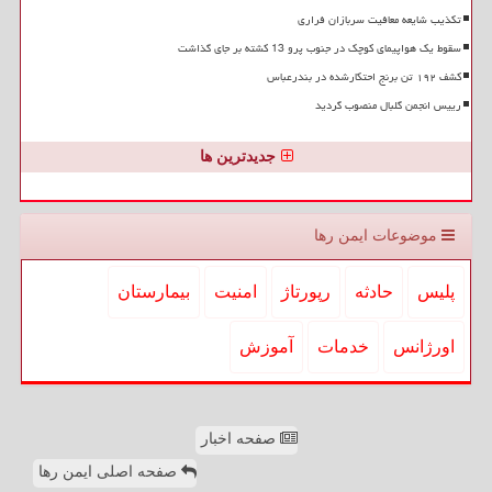
تکذیب شایعه معافیت سربازان فراری
سقوط یک هواپیمای کوچک در جنوب پرو 13 کشته بر جای گذاشت
کشف ۱۹۲ تن برنج احتکارشده در بندرعباس
رییس انجمن گلبال منصوب گردید
جدیدترین ها
موضوعات ایمن رها
پلیس
حادثه
رپورتاژ
امنیت
بیمارستان
اورژانس
خدمات
آموزش
صفحه اخبار
صفحه اصلی ایمن رها