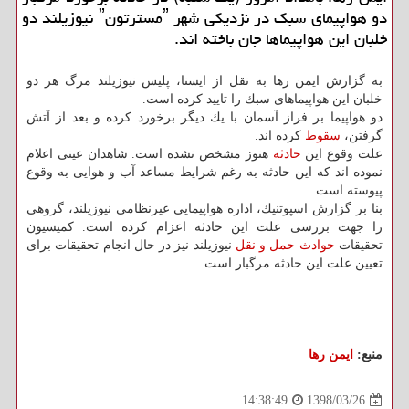
دو هواپیمای سبك در نزدیكی شهر ˮمسترتونˮ نیوزیلند دو
خلبان این هواپیماها جان باخته اند.
به گزارش ایمن رها به نقل از ایسنا، پلیس نیوزیلند مرگ هر دو
خلبان این هواپیماهای سبك را تایید كرده است.
دو هواپیما بر فراز آسمان با یك دیگر برخورد كرده و بعد از آتش
گرفتن،
سقوط
كرده اند.
علت وقوع این
حادثه
هنوز مشخص نشده است. شاهدان عینی اعلام
نموده اند كه این حادثه به رغم شرایط مساعد آب و هوایی به وقوع
پیوسته است.
بنا بر گزارش اسپوتنیك، اداره هواپیمایی غیرنظامی نیوزیلند، گروهی
را جهت بررسی علت این حادثه اعزام كرده است. كمیسیون
تحقیقات
حوادث
حمل و نقل
نیوزیلند نیز در حال انجام تحقیقات برای
تعیین علت این حادثه مرگبار است.
منبع:
ایمن رها
1398/03/26
14:38:49