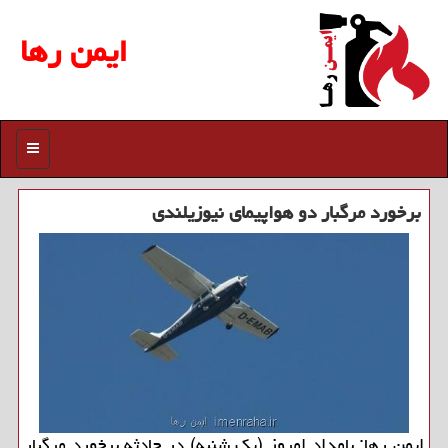
ایمن رها
منو
برخورد مرگبار دو هواپیمای نیوزیلندی
ایمن رها: بامداد امروز (یك شنبه) در حادثه برخورد مرگبار