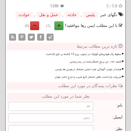
5188
5
/
5.0
تگهای خبر:
پلیس
,
حادثه
,
حمل و نقل
,
حوادث
با این مطلب ایمن رها موافقید؟
(0)
(1)
تازه ترین مطالب مرتبط
سقوط یک هواپیمای کوچک در جنوب پرو 13 کشته بر جای گذاشت
کشف ۱۹۲ تن برنج احتکارشده در بندرعباس
هشدار خواب آلودگی علت اصلی تصادف اربعینی ها پلیس
جزییات بازداشت عامل انتشار لایو ضرب و جرح دختر جوان
نظرات بینندگان در مورد این مطلب
نظر شما در مورد این مطلب
نام:
ایمیل:
نظر: