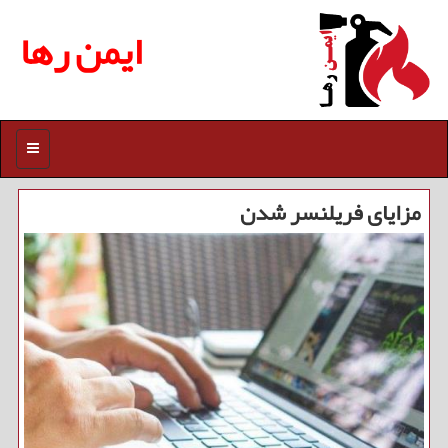
ایمن رها
منو
مزایای فریلنسر شدن