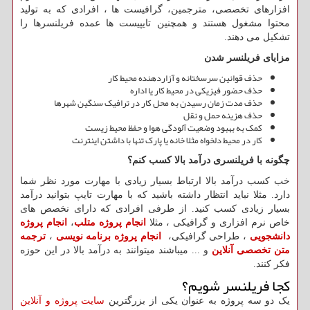
افزارهای تخصصی، مترجمین، گرافیست ها ، افرادی که به تولید
محتوا مشغول هستند و همچنین تایپیست ها عمده فریلنسرها را
تشکیل می دهند.
مزایای فریلنسر شدن
حذف قوانین سرسختانه و آزاردهنده محیط کار
حذف حضور فیزیکی در محیط کار یا اداره
حذف مدت زمان رسیدن به محل کار در ترافیک سنگین شهرها
حذف هزینه حمل و نقل
کمک به بهبود وضعیت آلودگی هوا و حفظ محیط زیست
کار در محیط دلخواه مثلا خانه یا پارک تنها با داشتن اینترنت
چگونه با فریلنسری درآمد بالا کسب کنم؟
خب کسب درآمد بالا ارتباط بسیار زیادی با مهارت مورد نظر شما
دارد. مثلا نباید انتظار داشته باشید که با مهارت تایپ بتوانید درآمد
بسیار زیادی کسب کنید. از طرفی افرادی که دارای نخصص های
خاص نرم افزاری و گرافیکی ، مثلا
انجام پروژه متلب
،
انجام پروژه
دانشجویی
، طراحی گرافیکی،
انجام پروژه برنامه نویسی
،
ترجمه
متن تخصصی آنلاین
و ... میباشند میتوانند به درآمد بالا در این حوزه
فکر کنند
.
کجا فریلنسر شویم؟
یک دو سه پروژه به عنوان یکی از بزرگترین
سایت پروژه و آنلاین