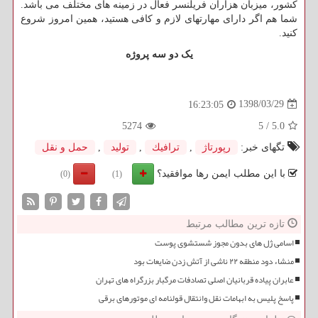
کشور، میزبان هزاران فریلنسر فعال در زمینه های مختلف می باشد.
شما هم اگر دارای مهارتهای لازم و کافی هستید، همین امروز شروع
کنید.
یک دو سه پروژه
1398/03/29
16:23:05
5274
5
/
5.0
تگهای خبر:
رپورتاژ
,
ترافیك
,
تولید
,
حمل و نقل
با این مطلب ایمن رها موافقید؟
(0)
(1)
تازه ترین مطالب مرتبط
اسامی ژل های بدون مجوز شستشوی پوست
منشاء دود منطقه ۲۲ ناشی از آتش زدن ضایعات بود
عابران پیاده قربانیان اصلی تصادفات مرگبار بزرگراه های تهران
پاسخ پلیس به ابهامات نقل وانتقال قولنامه ای موتورهای برقی