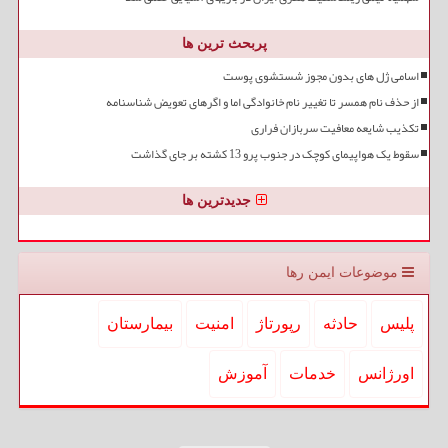
پربحث ترین ها
اسامی ژل های بدون مجوز شستشوی پوست
از حذف نام همسر تا تغییر نام خانوادگی اما و اگرهای تعویض شناسنامه
تکذیب شایعه معافیت سربازان فراری
سقوط یک هواپیمای کوچک در جنوب پرو 13 کشته بر جای گذاشت
جدیدترین ها
موضوعات ایمن رها
پلیس
حادثه
رپورتاژ
امنیت
بیمارستان
اورژانس
خدمات
آموزش