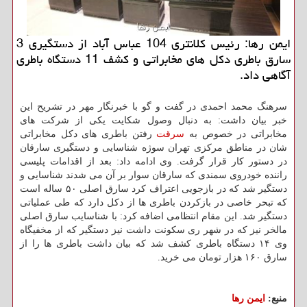
ایمن رها: رئیس كلانتری 104 عباس آباد از دستگیری 3
سارق باطری دكل های مخابراتی و كشف 11 دستگاه باطری
آگاهی داد.
سرهنگ محمد احمدی در گفت و گو با خبرنگار مهر در تشریح این
خبر بیان داشت: به دنبال وصول شكایت یكی از شركت های
مخابراتی در خصوص به
سرقت
رفتن باطری های دكل مخابراتی
شان در مناطق مركزی تهران سوژه شناسایی و دستگیری سارقان
در دستور كار قرار گرفت. وی ادامه داد: بعد از اقدامات پلیسی
راننده خودروی سمندی كه سارقان سوار بر آن می شدند شناسایی و
دستگیر شد كه در بازجویی اعتراف كرد سارق اصلی ۵۰ ساله است
كه تبحر خاصی در بازكردن باطری ها از دكل دارد كه طی عملیاتی
دستگیر شد. این مقام انتظامی اضافه كرد: با شناسایب سارق اصلی
مالخر نیز كه در شهر ری سكونت داشت نیز دستگیر كه از مخفیگاه
وی ۱۴ دستگاه باطری كشف شد كه بیان داشت باطری ها را از
سارق ۱۶۰ هزار تومان می خرید.
منبع:
ایمن رها