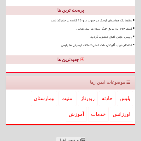
پربحث ترین ها
سقوط یک هواپیمای کوچک در جنوب پرو 13 کشته بر جای گذاشت
کشف ۱۹۲ تن برنج احتکارشده در بندرعباس
رییس انجمن گلبال منصوب گردید
هشدار خواب آلودگی علت اصلی تصادف اربعینی ها پلیس
جدیدترین ها
موضوعات ایمن رها
پلیس
حادثه
رپورتاژ
امنیت
بیمارستان
اورژانس
خدمات
آموزش
صفحه اخبار