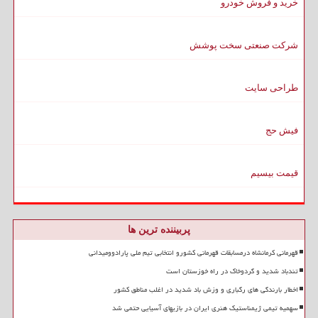
خرید و فروش خودرو
شرکت صنعتی سخت پوشش
طراحی سایت
فیش حج
قیمت بیسیم
پربیننده ترین ها
قهرمانی کرمانشاه درمسابقات قهرمانی کشورو انتخابی تیم ملی پارادوومیدانی
تندباد شدید و گردوخاک در راه خوزستان است
اخطار بارندگی های رگباری و وزش باد شدید در اغلب مناطق کشور
سهمیه تیمی ژیمناستیک هنری ایران در بازیهای آسیایی حتمی شد