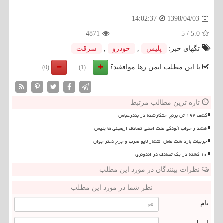
1398/04/03
14:02:37
4871
5
/
5.0
تگهای خبر:
پلیس
,
خودرو
,
سرقت
با این مطلب ایمن رها موافقید؟
(0)
(1)
تازه ترین مطالب مرتبط
کشف ۱۹۲ تن برنج احتکارشده در بندرعباس
هشدار خواب آلودگی علت اصلی تصادف اربعینی ها پلیس
جزییات بازداشت عامل انتشار لایو ضرب و جرح دختر جوان
۱۰ کشته در یک تصادف در اندونزی
نظرات بینندگان در مورد این مطلب
نظر شما در مورد این مطلب
نام:
ایمیل: