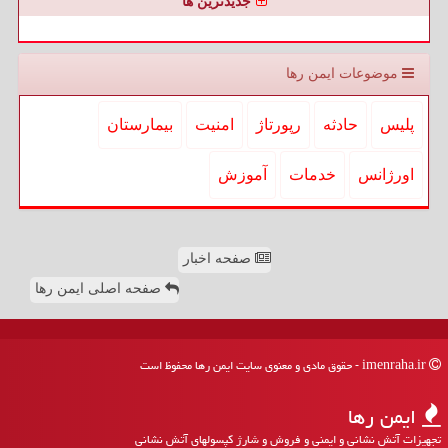
جدیدترین ها
موضوعات ایمن رها
پلیس
حادثه
رپورتاژ
امنیت
بیمارستان
اورژانس
خدمات
آموزش
صفحه اخبار
صفحه اصلی ایمن رها
imenraha.ir - حقوق مادی و معنوی سایت ایمن رها محفوظ است
ایمن رها
تجهیزات آتش نشانی و ایمنی و فروش و شارژ کپسولهای آتش نشانی