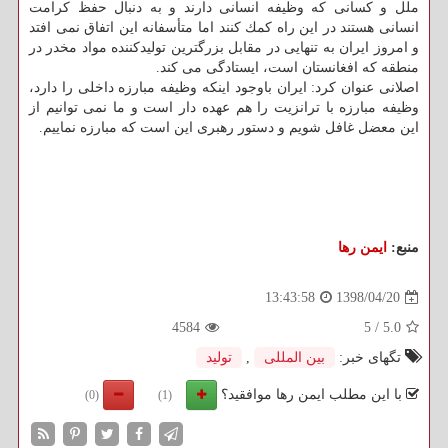
ملل و كسانی كه وظیفه انسانی دارند و به دنبال حفظ كرامت
انسانی هستند در این راه كمك كنند اما متأسفانه این اتفاق نمی افتد
و امروز ایران به تنهایی در مقابل بزرگترین تولیدكننده مواد مخدر در
منطقه كه افغانستان است، ایستادگی می كند.
اصلانی عنوان كرد: ایران باوجود اینكه وظیفه مبارزه داخلی را دارد،
وظیفه مبارزه با ترانزیت را هم عهده دار است و ما نمی توانیم از
این معضل غافل شویم و دستور رهبری این است كه مبارزه نماییم.
منبع:
ایمن رها
1398/04/20
13:43:58
4584
5
/
5.0
تگهای خبر:
بین المللی
,
تولید
با این مطلب ایمن رها موافقید؟
(0)
(1)