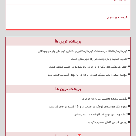
قیمت بیسیم
پربیننده ترین ها
قهرمانی کرمانشاه درمسابقات قهرمانی کشورو انتخابی تیم ملی پارادوومیدانی
تندباد شدید و گردوخاک در راه خوزستان است
اخطار بارندگی های رگباری و وزش باد شدید در اغلب مناطق کشور
سهمیه تیمی ژیمناستیک هنری ایران در بازیهای آسیایی حتمی شد
پربحث ترین ها
تکذیب شایعه معافیت سربازان فراری
سقوط یک هواپیمای کوچک در جنوب پرو 13 کشته بر جای گذاشت
کشف ۱۹۲ تن برنج احتکارشده در بندرعباس
رییس انجمن گلبال منصوب گردید