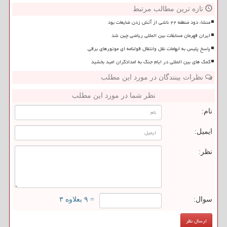
تازه ترین مطالب مرتبط
منشاء دود منطقه ۲۲ ناشی از آتش زدن ضایعات بود
ایران قهرمان مسابقات بین المللی ریاضی چین شد
پاسخ پلیس به ابهامات نقل وانتقال قولنامه ای موتورهای برقی
کمک های بین المللی در ایام جنگ به امدادگران امید بخشید
نظرات بینندگان در مورد این مطلب
نظر شما در مورد این مطلب
نام:
ایمیل:
نظر:
سوال:
= ۹ بعلاوه ۳