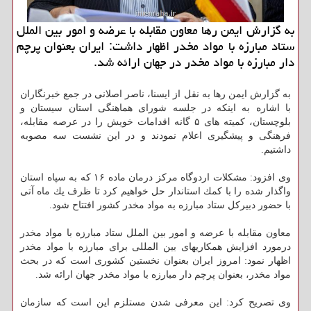
به گزارش ایمن رها معاون مقابله با عرضه و امور بین الملل
ستاد مبارزه با مواد مخدر اظهار داشت: ایران بعنوان پرچم
دار مبارزه با مواد مخدر در جهان ارائه شد.
به گزارش ایمن رها به نقل از ایسنا، ناصر اصلانی در جمع خبرنگاران
با اشاره به اینكه در جلسه شورای هماهنگی استان سیستان و
بلوچستان، كمیته های ۵ گانه اقدامات خویش را در عرصه مقابله،
فرهنگی و پیشگیری اعلام نمودند و در این نشست سه مصوبه
داشتیم.
وی افزود: مشكلات اردوگاه مركز درمان ماده ۱۶ كه به سپاه استان
واگذار شده را با كمك استاندار حل خواهیم كرد تا ظرف یك ماه آتی
با حضور دبیركل ستاد مبارزه به مواد مخدر كشور افتتاح شود.
معاون مقابله با عرضه و امور بین الملل ستاد مبارزه با مواد مخدر
درمورد افزایش همكاریهای بین المللی برای مبارزه با مواد مخدر
اظهار نمود: امروز ایران بعنوان نخستین كشوری است كه در بحث
مواد مخدر، بعنوان پرچم دار مبارزه با مواد مخدر جهان ارائه شد.
وی تصریح كرد: این معرفی شدن مستلزم این است كه سازمان